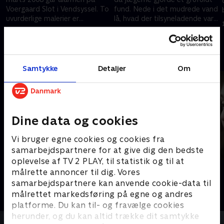
Voergaard Slot i Vendsyssel. To
fund. Nede i det mudrede vand
uvurderlige malerier er
lå, hvad der tilsyneladende var,
forsvundet fra slottet.
en stump af et menneskeben.
19. september 2023 • 19 min
3. oktober 2023 • 19 min
Andre så også
Samtykke
Detaljer
Om
Dine data og cookies
Vi bruger egne cookies og cookies fra
samarbejdspartnere for at give dig den bedste
oplevelse af TV 2 PLAY, til statistik og til at
Rejseholdet - jagten på en morder
Kernen
målrette annoncer til dig. Vores
Dokumentar • 2 sæsoner
Dokumentar
samarbejdspartnere kan anvende cookie-data til
målrettet markedsføring på egne og andres
platforme. Du kan til- og fravælge cookies
herunder, og du kan altid trække dit samtykke