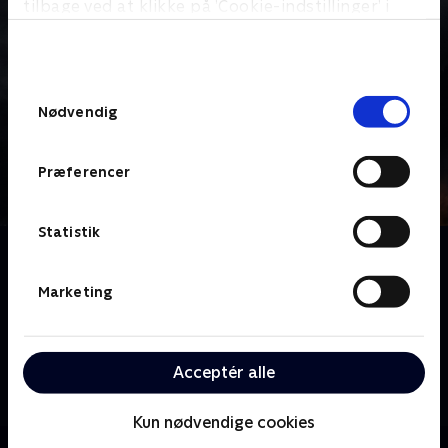
tilbage ved at klikke på ’Cookie-indstillinger’ i
bunden af siden. Læs mere om hvordan TV 2
behandler dine oplysninger i
TV 2s privatlivspolitik
.
Samtykkevalg
Nødvendig
Præferencer
Statistik
Om Historiske forbrydelser
I Historiske forbrydelser ser vi på nogle af de mest
Marketing
dramatiske kriminalsager i Nordjylland fortalt af de
politifolk og mennesker, der var tæt på
efterforskningen. Serien går i dybden med selve
Acceptér alle
efterforskningsdelen og de involveredes jagt på de
afgørende beviser.
Kun nødvendige cookies