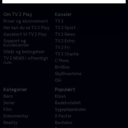
Om TV 2 Play
Kanaler
Priser og abonnement
TV 2
Her kan du se TV 2 Play
TV 2 Sport
Gavekort til TV 2 Play
TV 2 News
Support og
TV 2 Echo
Kundecenter
TV 2 Fri
Vilkår og betingelser
TV 2 Charlie
TV 2 NEWS i offentligt
C More
rum
BritBox
SkyShowtime
Oiii
Kategorier
Populært
Børn
Klovn
Serier
Badehotellet
Film
Sygeplejeskolen
Dokumentar
X Factor
Reality
Bachelor