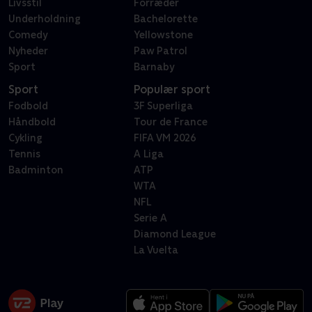
Livsstil
Forræder
Underholdning
Bachelorette
Comedy
Yellowstone
Nyheder
Paw Patrol
Sport
Barnaby
Sport
Populær sport
Fodbold
3F Superliga
Håndbold
Tour de France
Cykling
FIFA VM 2026
Tennis
A Liga
Badminton
ATP
WTA
NFL
Serie A
Diamond League
La Vuelta