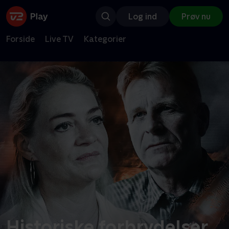
Log ind
Prøv nu
Forside
Live TV
Kategorier
Historiske forbrydelser