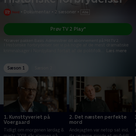
•
Dokumentar
•
2 sæsoner
•
Prøv TV 2 Play*
*Kræver pakken Basis. Administrer dit abonnement på Mit TV 2.
I Historiske forbrydelser ser vi på nogle af de mest dramatiske
kriminalsager i Nordjylland fortalt af de politifolk
...
Læs mere
Sæson 1
Sæson 2
1. Kunsttyveriet på
2. Det næsten perfekte
Voergaard
mord
Tidligt om morgenen lørdag 8.
Andejagten var netop sat ind,
marts 2008 går alarmen på
da jægerne gjorde et grufuldt