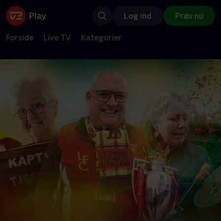
Log ind
Prøv nu
Forside
Live TV
Kategorier