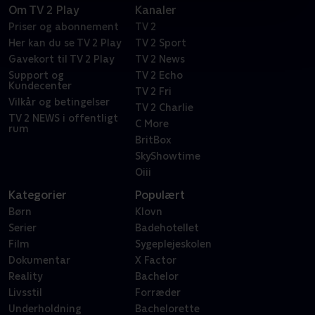
Om TV 2 Play
Kanaler
Priser og abonnement
TV 2
Her kan du se TV 2 Play
TV 2 Sport
Gavekort til TV 2 Play
TV 2 News
Support og
TV 2 Echo
Kundecenter
TV 2 Fri
Vilkår og betingelser
TV 2 Charlie
TV 2 NEWS i offentligt
C More
rum
BritBox
SkyShowtime
Oiii
Kategorier
Populært
Børn
Klovn
Serier
Badehotellet
Film
Sygeplejeskolen
Dokumentar
X Factor
Reality
Bachelor
Livsstil
Forræder
Underholdning
Bachelorette