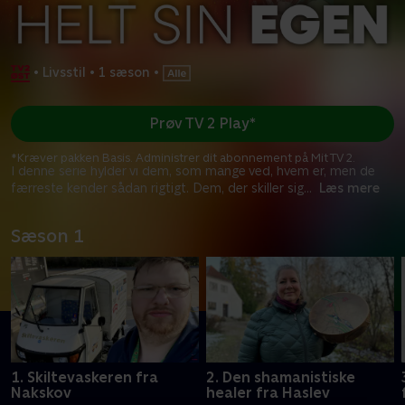
•
Livsstil
•
1 sæson
•
Prøv TV 2 Play*
*Kræver pakken Basis. Administrer dit abonnement på Mit TV 2.
I denne serie hylder vi dem, som mange ved, hvem er, men de
færreste kender sådan rigtigt. Dem, der skiller sig
...
Læs mere
Sæson 1
1. Skiltevaskeren fra
2. Den shamanistiske
Nakskov
healer fra Haslev