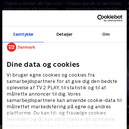
I Nakskov kender alle ham som
I Haslev ved de, at den lokale
skiltevaskeren, når han kører
shamanistiske healer hedder
vejene tynde i sin tuk-tuk for at
Rikke Agersted og står bag
rengøre byens vejskilte. Men
bålceremonier og ofringer. Men
hvem er han i virkeligheden?
hvem er hun egentlig?
20. marts 2026 • 9 min
27. marts 2026 • 9 min
Samtykke
Detaljer
Om
Andre så også
Dine data og cookies
Vi bruger egne cookies og cookies fra
samarbejdspartnere for at give dig den bedste
oplevelse af TV 2 PLAY, til statistik og til at
målrette annoncer til dig. Vores
samarbejdspartnere kan anvende cookie-data til
En have i gave
Julelys for m
målrettet markedsføring på egne og andres
Livsstil • 3 sæsoner
2022 • Livsstil •
platforme. Du kan til- og fravælge cookies
herunder, og du kan altid trække dit samtykke
tilbage ved at klikke på ’Cookie-indstillinger’ i