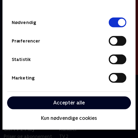
behandler dine oplysninger i
TV 2s privatlivspolitik
.
Samtykkevalg
Nødvendig
Præferencer
Statistik
Marketing
Om Helt særlig
Kom med helt tæt på, når TV SYD i otte afsnit følger
nogle helt særlige danskere i deres hverdag.
Acceptér alle
Kun nødvendige cookies
Om TV 2 Play
Kanaler
Priser og abonnement
TV 2