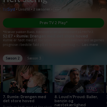
•
Livsstil
•
2 sæsoner
•
Prøv TV 2 Play*
*Kræver pakken Basis. Administrer dit abonnement på Mit TV 2.
S2:E7 • Rumle: Drengen med det store hoved
Rumle er født med et for stort hoved. Ved fødslen lød lægernes
prognose i bedste fald på et liv som grøntsag –
...
Læs mere
Sæson 2
Sæson 3
7. Rumle: Drengen med
8. Loud’n’Proud: Baller,
det store hoved
benzin og
næstekærlighed
Rumle er født med et for stort