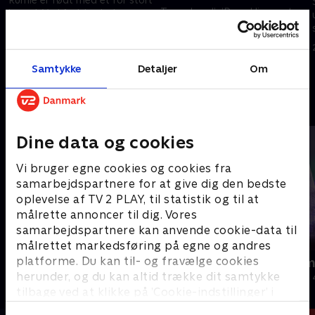
Team Loud’n’Proud ligner et
hoved. Ved fødslen lød
villakvarters værste mareridt,
lægernes prognose i bedste
men bag dækrøg og energidrik
fald på et liv som grøntsag –
gemmer sig et usædvanligt
men Rumle ville det
4. november 2023 • 9 min
fællesskab og et ønske om at
anderledes.
Samtykke
Detaljer
Om
11. november 2023 • 7 min
hjælpe andre.
Andre så også
Dine data og cookies
Vi bruger egne cookies og cookies fra
samarbejdspartnere for at give dig den bedste
oplevelse af TV 2 PLAY, til statistik og til at
målrette annoncer til dig. Vores
samarbejdspartnere kan anvende cookie-data til
målrettet markedsføring på egne og andres
platforme. Du kan til- og fravælge cookies
Snyd din alder
Julelys for m
herunder, og du kan altid trække dit samtykke
Livsstil • 2 sæsoner
2022 • Livsstil •
tilbage ved at klikke på ’Cookie-indstillinger’ i
bunden af siden. Læs mere om hvordan TV 2