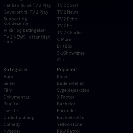
Her kan du se TV 2 Play
TV 2 Sport
Gavekort til TV 2 Play
TV 2 News
Support og
TV 2 Echo
Kundecenter
TV 2 Fri
Vilkår og betingelser
TV 2 Charlie
TV 2 NEWS i offentligt
C More
rum
BritBox
SkyShowtime
Oiii
Kategorier
Populært
Børn
Klovn
Serier
Badehotellet
Film
Sygeplejeskolen
Dokumentar
X Factor
Reality
Bachelor
Livsstil
Forræder
Underholdning
Bachelorette
Comedy
Yellowstone
Nyheder
Paw Patrol