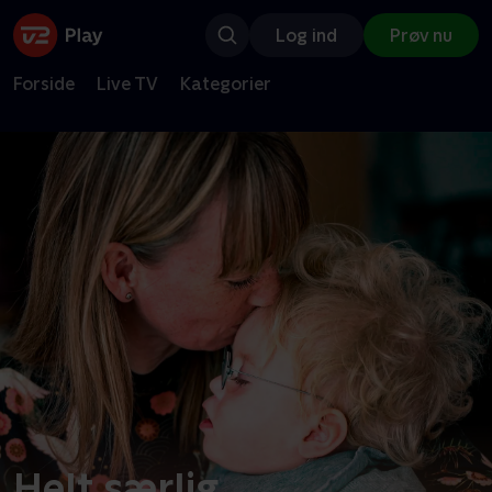
Log ind
Prøv nu
Forside
Live TV
Kategorier
Helt særlig