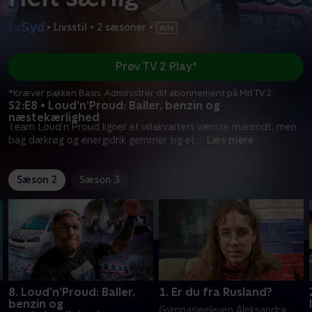
•
Livsstil
•
2 sæsoner
•
Prøv TV 2 Play*
*Kræver pakken Basis. Administrer dit abonnement på Mit TV 2.
S2:E8 • Loud’n’Proud: Baller, benzin og
næstekærlighed
Team Loud’n’Proud ligner et villakvarters værste mareridt, men
bag dækrøg og energidrik gemmer sig et
...
Læs mere
Sæson 2
Sæson 3
8. Loud’n’Proud: Baller,
1. Er du fra Rusland?
benzin og
Gymnasieeleven Aleksandra