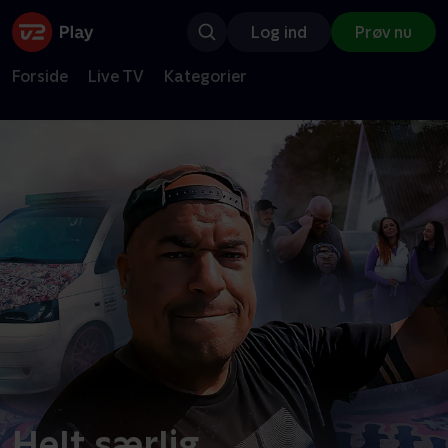
Log ind
Prøv nu
Forside
Live TV
Kategorier
Helt særlig