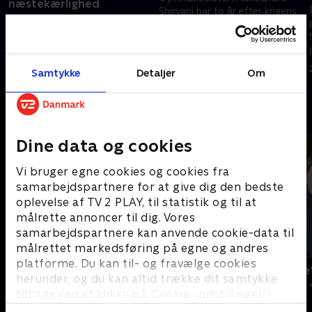
næstekærlighed
t
Shirvani har to år efter krigens
Team Loud’n’Proud ligner et
udbrud i Ukraine stadig dårlig
villakvarters værste mareridt,
samvittighed og svært ved at
men bag dækrøg og energidrik
fortælle folk, at hun kommer
28. august 2024 • 5 min
gemmer sig et usædvanligt
fra Rusland
Samtykke
Detaljer
Om
fællesskab og et ønske om at
11. november 2023 • 7 min
hjælpe andre.
Andre så også
Dine data og cookies
Vi bruger egne cookies og cookies fra
samarbejdspartnere for at give dig den bedste
oplevelse af TV 2 PLAY, til statistik og til at
målrette annoncer til dig. Vores
samarbejdspartnere kan anvende cookie-data til
målrettet markedsføring på egne og andres
platforme. Du kan til- og fravælge cookies
Snyd din alder
Jul på slott
herunder, og du kan altid trække dit samtykke
Livsstil • 2 sæsoner
2020 • Livsstil •
tilbage ved at klikke på ’Cookie-indstillinger’ i
bunden af siden. Læs mere om hvordan TV 2