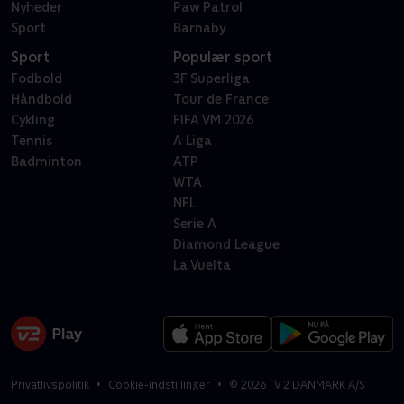
Nyheder
Paw Patrol
Sport
Barnaby
Sport
Populær sport
Fodbold
3F Superliga
Håndbold
Tour de France
Cykling
FIFA VM 2026
Tennis
A Liga
Badminton
ATP
WTA
NFL
Serie A
Diamond League
La Vuelta
Privatlivspolitik
Cookie-indstillinger
©
2026
TV 2 DANMARK A/S