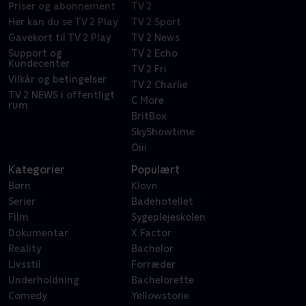
Priser og abonnement
TV 2
Her kan du se TV 2 Play
TV 2 Sport
Gavekort til TV 2 Play
TV 2 News
Support og
TV 2 Echo
Kundecenter
TV 2 Fri
Vilkår og betingelser
TV 2 Charlie
TV 2 NEWS i offentligt
C More
rum
BritBox
SkyShowtime
Oiii
Kategorier
Populært
Børn
Klovn
Serier
Badehotellet
Film
Sygeplejeskolen
Dokumentar
X Factor
Reality
Bachelor
Livsstil
Forræder
Underholdning
Bachelorette
Comedy
Yellowstone