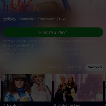
•
Komedie
•
5 sæsoner
•
Prøv TV 2 Play*
*Kræver pakken Favorit. Administrer dit abonnement på Mit TV 2.
S5:E7 • Exploitin'
Saffy og John er på en romantisk date, så Patsy og Edina er
babysittere for Jane. De tager hende med til en
...
Læs mere
Sæson 1
Sæson 2
Sæson 3
Sæson 4
Sæson 5
7. Exploitin'
8. Cold Turkey