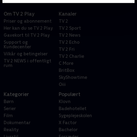
Om TV 2 Play
Kanaler
Priser og abonnement
TV 2
Her kan du se TV 2 Play
TV 2 Sport
Gavekort til TV 2 Play
TV 2 News
Support og
TV 2 Echo
Kundecenter
TV 2 Fri
Vilkår og betingelser
TV 2 Charlie
TV 2 NEWS i offentligt
C More
rum
BritBox
SkyShowtime
Oiii
Kategorier
Populært
Børn
Klovn
Serier
Badehotellet
Film
Sygeplejeskolen
Dokumentar
X Factor
Reality
Bachelor
Livsstil
Forræder