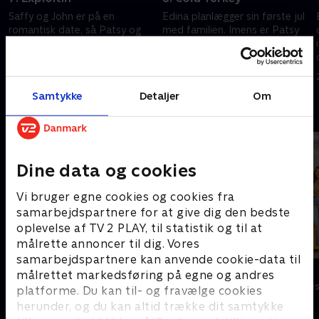
Saffy og John er på en
Edina planlægger sin første jul
romantisk date, så Patsy og
med familien. Imens er Patsy
Edina er babysittere for Jane.
traumatiseret over hendes
De tager hende med til en
søster Jackies ankomst.
glamourøs fotografering med
1. maj 2023 • 28 min
1. maj 2023 • 28 min
Jean Paul Gaultier.
Samtykke
Detaljer
Om
Andre så også
Dine data og cookies
Vi bruger egne cookies og cookies fra
samarbejdspartnere for at give dig den bedste
oplevelse af TV 2 PLAY, til statistik og til at
målrette annoncer til dig. Vores
samarbejdspartnere kan anvende cookie-data til
Sølykken
Solsidan
målrettet markedsføring på egne og andres
Komedie • 4 sæsoner
Komedie • 9 sæ
platforme. Du kan til- og fravælge cookies
herunder, og du kan altid trække dit samtykke