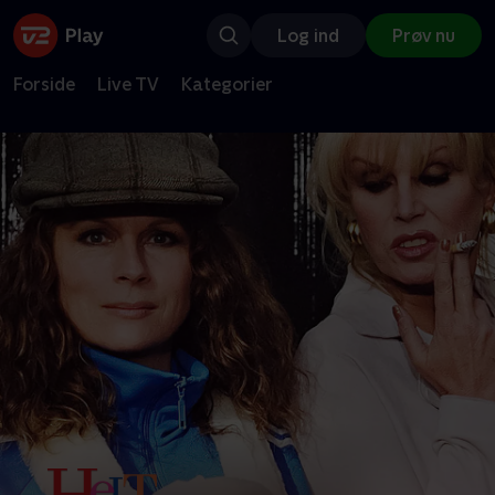
Log ind
Prøv nu
Forside
Live TV
Kategorier