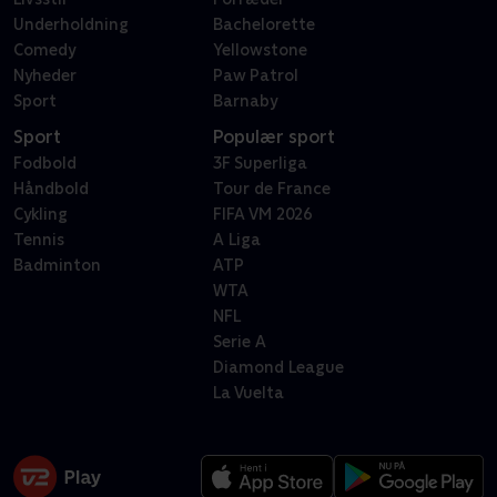
Underholdning
Bachelorette
Comedy
Yellowstone
Nyheder
Paw Patrol
Sport
Barnaby
Sport
Populær sport
Fodbold
3F Superliga
Håndbold
Tour de France
Cykling
FIFA VM 2026
Tennis
A Liga
Badminton
ATP
WTA
NFL
Serie A
Diamond League
La Vuelta