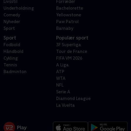
Livsstil
Forræder
Underholdning
Bachelorette
Comedy
Yellowstone
Nyheder
Paw Patrol
Sport
Barnaby
Sport
Populær sport
Fodbold
3F Superliga
Håndbold
Tour de France
Cykling
FIFA VM 2026
Tennis
A Liga
Badminton
ATP
WTA
NFL
Serie A
Diamond League
La Vuelta