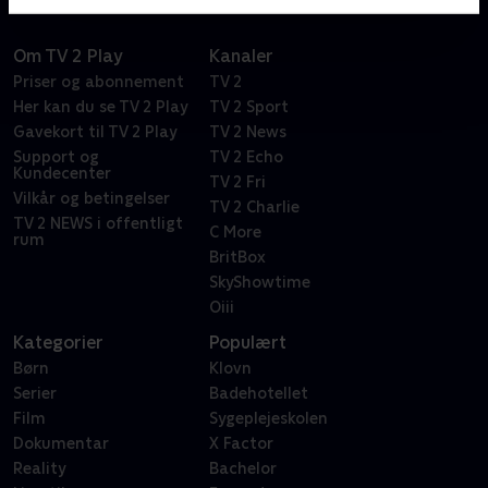
Om TV 2 Play
Kanaler
Priser og abonnement
TV 2
Her kan du se TV 2 Play
TV 2 Sport
Gavekort til TV 2 Play
TV 2 News
Support og
TV 2 Echo
Kundecenter
TV 2 Fri
Vilkår og betingelser
TV 2 Charlie
TV 2 NEWS i offentligt
C More
rum
BritBox
SkyShowtime
Oiii
Kategorier
Populært
Børn
Klovn
Serier
Badehotellet
Film
Sygeplejeskolen
Dokumentar
X Factor
Reality
Bachelor