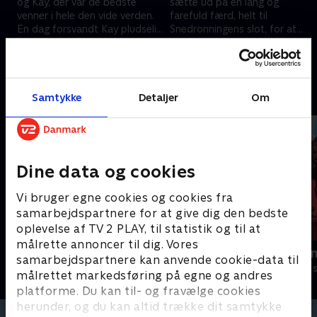
og Kay, der var de bedste
sætte ud på en lang og
venner i hele den vide verden.
farefuld færd, helt til
En dag forsvandt Kay pludselig
Snedronningens slot, for at
og var væk hele vinteren.
vinde sin kære ven tilbage.
1. december 2020 • 26 min
1. december 2020 • 26 min
Andre så også
Samtykke
Detaljer
Om
Dine data og cookies
Vi bruger egne cookies og cookies fra
samarbejdspartnere for at give dig den bedste
oplevelse af TV 2 PLAY, til statistik og til at
målrette annoncer til dig. Vores
Jungledyret Hugo
Rasmus Klu
samarbejdspartnere kan anvende cookie-data til
Børneserier • 1 sæsoner
Børneserier • 3
målrettet markedsføring på egne og andres
platforme. Du kan til- og fravælge cookies
herunder, og du kan altid trække dit samtykke