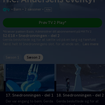
•
Børn
•
2 sæsoner
•
Prøv TV 2 Play*
*Kræver pakken Basis. Administrer dit abonnement på Mit TV 2.
S2:E18 • Snedronningen - del 2
Gerda besluttede sig for at sætte ud på en lang og farefuld
færd, helt til Snedronningens slot, for at vinde sin
...
Læs mere
Sæson 1
Sæson 2
17. Snedronningen - del 1
18. Snedronningen - del 2
Der var engang to børn, Gerda
Gerda besluttede sig for at