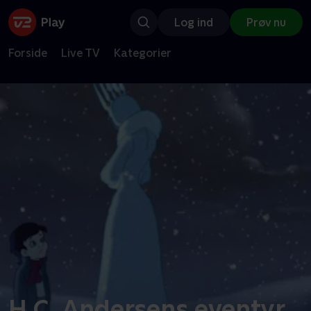
Log ind
Prøv nu
Forside
Live TV
Kategorier
H.C. Andersens eventyr