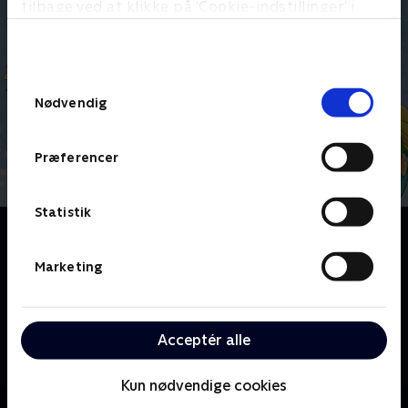
tilbage ved at klikke på ’Cookie-indstillinger’ i
bunden af siden. Læs mere om hvordan TV 2
behandler dine oplysninger i
TV 2s privatlivspolitik
.
Samtykkevalg
Nødvendig
Præferencer
Statistik
Om H.C. Andersens eventyr
Der var engang en dansk eventyrforfatter, der kunne
Marketing
de mest fantastiske historier. Eventyrerne var så
fantastiske, at de spredte sig fra forfatterens lille
hjemland til den ganske verden. Eventyrforfatteren
Acceptér alle
hed H.C. Andersen, og nu kan du nyde hans bedste
historier genfortalt som tegnefilm.
Kun nødvendige cookies