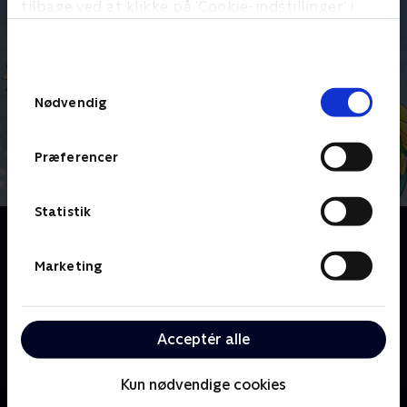
tilbage ved at klikke på ’Cookie-indstillinger’ i
bunden af siden. Læs mere om hvordan TV 2
behandler dine oplysninger i
TV 2s privatlivspolitik
.
Samtykkevalg
Nødvendig
Præferencer
Statistik
Om H.C. Andersens eventyr
Der var engang en dansk eventyrforfatter, der kunne
Marketing
de mest fantastiske historier. Eventyrerne var så
fantastiske, at de spredte sig fra forfatterens lille
hjemland til den ganske verden. Eventyrforfatteren
Acceptér alle
hed H.C. Andersen, og nu kan du nyde hans bedste
historier genfortalt som tegnefilm.
Kun nødvendige cookies