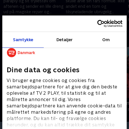
paraply og sit tryllestøv om
skulle arve sin fars formue. Ikke
aftenen og sender en lille dreng
andet end en tom og
t
ud på magiske rejser og
tilsyneladende ubrugelig
eventyr.
kuffert.
1. december 2020 • 15 min
1. december 2020 • 26 min
Andre så også
Samtykke
Detaljer
Om
Dine data og cookies
Vi bruger egne cookies og cookies fra
samarbejdspartnere for at give dig den bedste
oplevelse af TV 2 PLAY, til statistik og til at
målrette annoncer til dig. Vores
Jungledyret Hugo
Rasmus Klu
samarbejdspartnere kan anvende cookie-data til
Børneserier • 1 sæsoner
Børneserier • 3
målrettet markedsføring på egne og andres
platforme. Du kan til- og fravælge cookies
herunder, og du kan altid trække dit samtykke