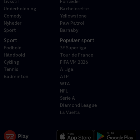
Livsstil
Forræder
Underholdning
Bachelorette
Comedy
Yellowstone
Nyheder
Paw Patrol
Sport
Barnaby
Sport
Populær sport
Fodbold
3F Superliga
Håndbold
Tour de France
Cykling
FIFA VM 2026
Tennis
A Liga
Badminton
ATP
WTA
NFL
Serie A
Diamond League
La Vuelta