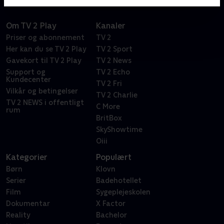
Om TV 2 Play
Kanaler
Priser og abonnement
TV 2
Her kan du se TV 2 Play
TV 2 Sport
Gavekort til TV 2 Play
TV 2 News
Support og
TV 2 Echo
Kundecenter
TV 2 Fri
Vilkår og betingelser
TV 2 Charlie
TV 2 NEWS i offentligt
C More
rum
BritBox
SkyShowtime
Oiii
Kategorier
Populært
Børn
Klovn
Serier
Badehotellet
Film
Sygeplejeskolen
Dokumentar
X Factor
Reality
Bachelor