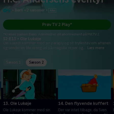
•
Børn
•
2 sæsoner
•
Prøv TV 2 Play*
*Kræver pakken Basis. Administrer dit abonnement på Mit TV 2.
S2:E13 • Ole Lukøje
Ole Lukøje kommer med sin paraply og sit tryllestøv om aftenen
og sender en lille dreng ud på magiske rejser og
...
Læs mere
Sæson 1
Sæson 2
13. Ole Lukøje
14. Den flyvende kuffert
Ole Lukøje kommer med sin
Der var intet tilbage, da Sven