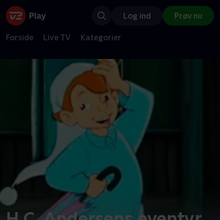
Log ind
Prøv nu
Forside
Live TV
Kategorier
H.C. Andersens eventyr