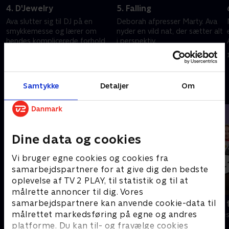
4. D'Jewelry
5. Falling
Ava slutter sig til DJ på en
Deborah afpresser Marty. Ava
smykkemesse og lærer om
nyder en vild nat, der sætter alt
hendes komplicerede forhold
i perspektiv.
til Deborah.
1. november 2024 • 29 min
r
1. november 2024 • 28 min
Samtykke
Detaljer
Om
Andre så også
Dine data og cookies
Vi bruger egne cookies og cookies fra
samarbejdspartnere for at give dig den bedste
oplevelse af TV 2 PLAY, til statistik og til at
målrette annoncer til dig. Vores
samarbejdspartnere kan anvende cookie-data til
Robssons (dansk tale)
Bert (dansk 
målrettet markedsføring på egne og andres
Komedie • 1 sæsoner
Komedie • 1 sæ
platforme. Du kan til- og fravælge cookies