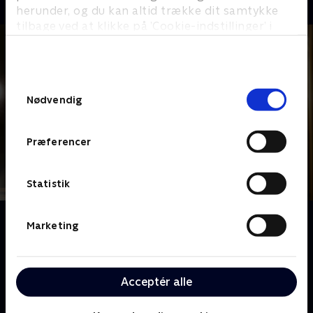
herunder, og du kan altid trække dit samtykke
tilbage ved at klikke på ’Cookie-indstillinger’ i
bunden af siden. Læs mere om hvordan TV 2
behandler dine oplysninger i
TV 2s privatlivspolitik
.
Samtykkevalg
Nødvendig
Præferencer
Statistik
Om Hacks
Marketing
Deborah Vance, en legendarisk stand-up-komiker fra
Las Vegas, skal genopfinde sit aldrende nummer for
at undgå at miste sin kontrakt. Ava Daniels er en ung,
Acceptér alle
arrogant men arbejdsløs komedieforfatter. Da Avas
agent sender hende på arbejde som Deborahs nye