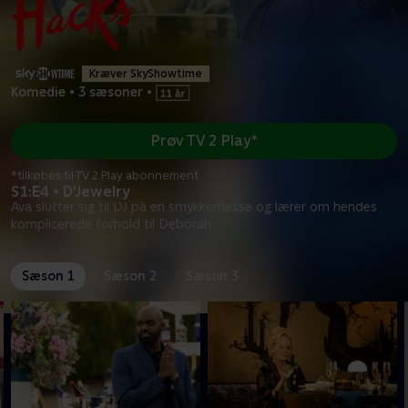
Kræver SkyShowtime
Komedie
•
3 sæsoner
•
Prøv TV 2 Play*
*tilkøbes til TV 2 Play abonnement
S1:E4 • D'Jewelry
Ava slutter sig til DJ på en smykkemesse og lærer om hendes
komplicerede forhold til Deborah.
Sæson 1
Sæson 2
Sæson 3