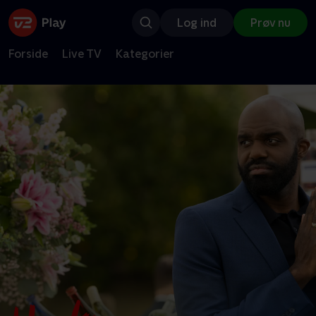
Log ind
Prøv nu
Forside
Live TV
Kategorier