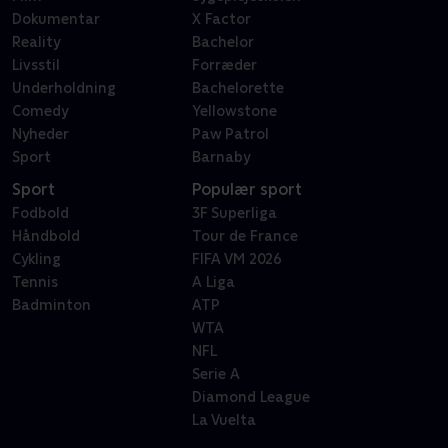
Dokumentar
X Factor
Reality
Bachelor
Livsstil
Forræder
Underholdning
Bachelorette
Comedy
Yellowstone
Nyheder
Paw Patrol
Sport
Barnaby
Sport
Populær sport
Fodbold
3F Superliga
Håndbold
Tour de France
Cykling
FIFA VM 2026
Tennis
A Liga
Badminton
ATP
WTA
NFL
Serie A
Diamond League
La Vuelta