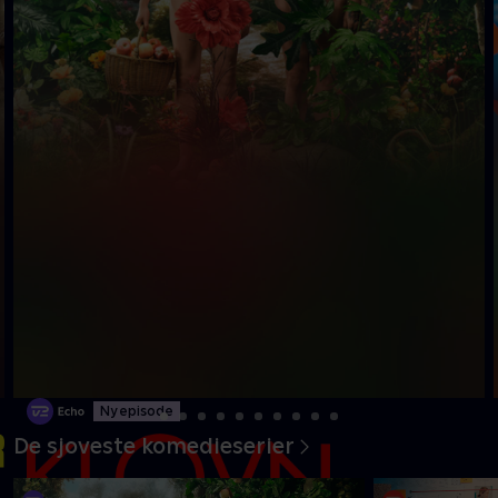
Ny episode
De sjoveste komedieserier