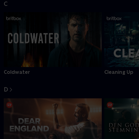
C
Coldwater
Cleaning Up
D