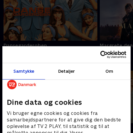
Dansegarderoben
Margrete den
Prisvindende serier fra SkyShowtime
Samtykke
Detaljer
Om
Dine data og cookies
Vi bruger egne cookies og cookies fra
samarbejdspartnere for at give dig den bedste
oplevelse af TV 2 PLAY, til statistik og til at
Nyligt tilføjet
Yellowstone
målrette annoncer til dig. Vores