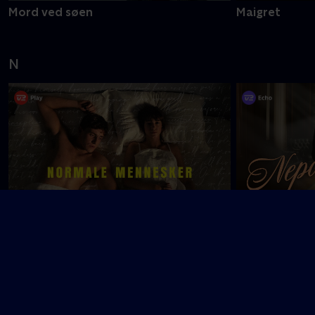
Mord ved søen
Maigret
N
Normale mennesker
Nepobaby
O