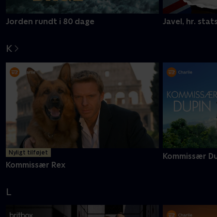
Jorden rundt i 80 dage
Javel, hr. stat
K
Nyligt tilføjet
Kommissær Du
Kommissær Rex
L