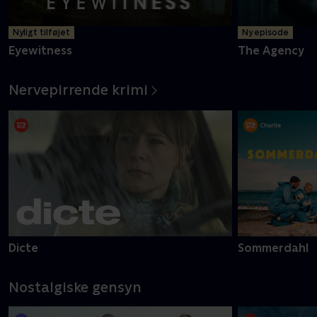
Nyligt tilføjet
Ny episode
Eyewitness
The Agency
Nervepirrende krimi
Dicte
Sommerdahl
Nostalgiske gensyn