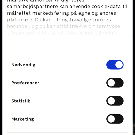
Hacks
samarbejdspartnere kan anvende cookie-data til
målrettet markedsføring på egne og andres
#
platforme. Du kan til- og fravælge cookies
herunder, og du kan altid trække dit samtykke
tilbage ved at klikke på ’Cookie-indstillinger’ i
bunden af siden. Læs mere om hvordan TV 2
behandler dine oplysninger i
TV 2s privatlivspolitik
.
Samtykkevalg
Nødvendig
Præferencer
15 Days
A
Statistik
Marketing