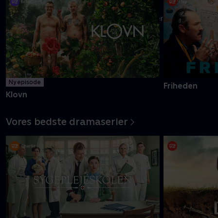
Danmarks pinligste makkerpar Frank og Casper navigerer livet
med tvivlsom succes
Mere info
Ny episode
Friheden
Klovn
Vores bedste dramaserier