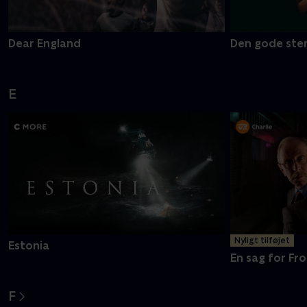
Dear England
Den gode ste
E
Nyligt tilføjet
Estonia
En sag for Fro
F