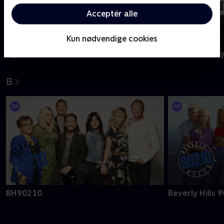
Acceptér alle
Kun nødvendige cookies
Agatha Christie's Poirot
A Ghost Story
B
BH90210
Beverly Hills 