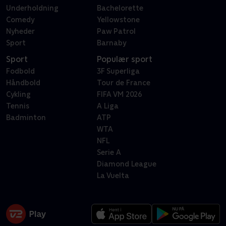
Underholdning
Bachelorette
Comedy
Yellowstone
Nyheder
Paw Patrol
Sport
Barnaby
Sport
Populær sport
Fodbold
3F Superliga
Håndbold
Tour de France
Cykling
FIFA VM 2026
Tennis
A Liga
Badminton
ATP
WTA
NFL
Serie A
Diamond League
La Vuelta