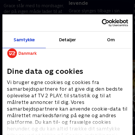
levende
Grace står med to mordsager,
Grace slynges tilbage i sin
der på ingen måde lader til at
smertefulde fortid, da resterne
være forbundet, men hans
af et skelet bliver fundet i et
evner bliver sat på prøve, da en
glemt stormafløb i Brighton.
s
seriemorder kan stå bag begge
2. juli 2025 • 88 min
mord.
2. juli 2025 • 89 min
Samtykke
Detaljer
Om
Andre så også
Dine data og cookies
Vi bruger egne cookies og cookies fra
samarbejdspartnere for at give dig den bedste
oplevelse af TV 2 PLAY, til statistik og til at
målrette annoncer til dig. Vores
samarbejdspartnere kan anvende cookie-data til
målrettet markedsføring på egne og andres
Inspector Morse
Mordene i M
platforme. Du kan til- og fravælge cookies
Krimi & Spænding • 8 sæsoner
Krimi & Spændi
herunder, og du kan altid trække dit samtykke