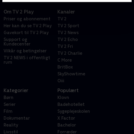
Om TV 2 Play
Kanaler
Priser og abonnement
TV 2
Her kan du se TV 2 Play
TV 2 Sport
Gavekort til TV 2 Play
TV 2 News
Support og
TV 2 Echo
Kundecenter
TV 2 Fri
Vilkår og betingelser
TV 2 Charlie
TV 2 NEWS i offentligt
C More
rum
BritBox
SkyShowtime
Oiii
Kategorier
Populært
Børn
Klovn
Serier
Badehotellet
Film
Sygeplejeskolen
Dokumentar
X Factor
Reality
Bachelor
Livsstil
Forræder