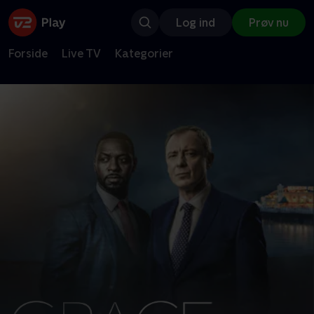
Log ind
Prøv nu
Forside
Live TV
Kategorier