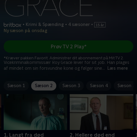
•
Krimi & Spænding
•
4 sæsoner
•
Ny sæson på onsdag
Prøv TV 2 Play*
*Kræver pakken Favorit. Administrer dit abonnement på Mit TV 2.
Vicekriminalkommissær Roy Grace lever for sit job. Han plages
af mindet om sin forsvundne kone og følger sine
...
Læs mere
Sæson 1
Sæson 2
Sæson 3
Sæson 4
Sæson 5
1. Langt fra død
2. Hellere død end