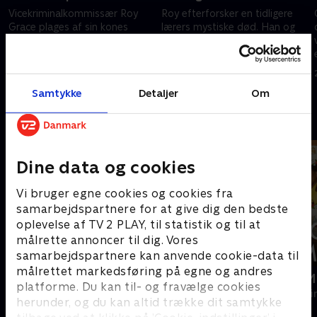
Vicekriminalkommissær Roy
Roy efterforsker en tidligere
Grace plages af sin kones
lærers mystiske død. Han og
forsvinden og har ry for at
Glenn Branson bliver trukket
bruge uortodokse metoder i sit
ind i en efterforskning, der
arbejde.
udfordrer deres evner og deres
7. maj 2025 • 87 min
7. maj 2025 • 87 min
venskab.
Samtykke
Detaljer
Om
Andre så også
Dine data og cookies
Vi bruger egne cookies og cookies fra
samarbejdspartnere for at give dig den bedste
oplevelse af TV 2 PLAY, til statistik og til at
målrette annoncer til dig. Vores
samarbejdspartnere kan anvende cookie-data til
målrettet markedsføring på egne og andres
Inspector Morse
Mordene i M
platforme. Du kan til- og fravælge cookies
Krimi & Spænding • 8 sæsoner
Krimi & Spændi
herunder, og du kan altid trække dit samtykke