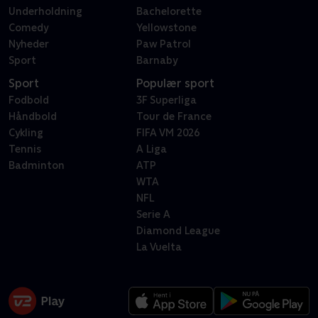
Underholdning
Bachelorette
Comedy
Yellowstone
Nyheder
Paw Patrol
Sport
Barnaby
Sport
Populær sport
Fodbold
3F Superliga
Håndbold
Tour de France
Cykling
FIFA VM 2026
Tennis
A Liga
Badminton
ATP
WTA
NFL
Serie A
Diamond League
La Vuelta