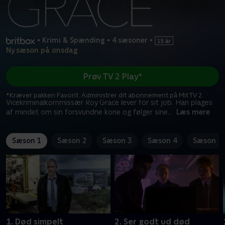
•
Krimi & Spænding
•
4 sæsoner
•
Ny sæson på onsdag
Prøv TV 2 Play*
*Kræver pakken Favorit. Administrer dit abonnement på Mit TV 2.
Vicekriminalkommissær Roy Grace lever for sit job. Han plages
af mindet om sin forsvundne kone og følger sine
...
Læs mere
Sæson 1
Sæson 2
Sæson 3
Sæson 4
Sæson 5
1. Død simpelt
2. Ser godt ud død