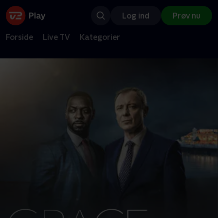
Log ind
Prøv nu
Forside
Live TV
Kategorier