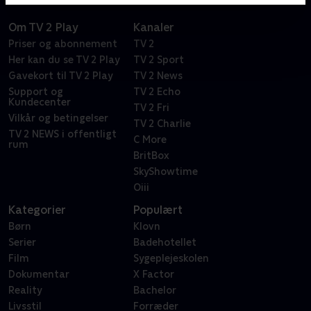
Om TV 2 Play
Kanaler
Priser og abonnement
TV 2
Her kan du se TV 2 Play
TV 2 Sport
Gavekort til TV 2 Play
TV 2 News
Support og
TV 2 Echo
Kundecenter
TV 2 Fri
Vilkår og betingelser
TV 2 Charlie
TV 2 NEWS i offentligt
C More
rum
BritBox
SkyShowtime
Oiii
Kategorier
Populært
Børn
Klovn
Serier
Badehotellet
Film
Sygeplejeskolen
Dokumentar
X Factor
Reality
Bachelor
Livsstil
Forræder