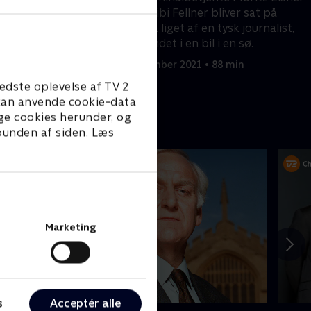
smanden har gjort
og Bibi Bibi Fellner bliver sat på
esværliggøre
sagen, da liget af en tysk journalist,
tiet.
bliver fundet i en bil i en sø.
 min
25. september 2021 • 88 min
edste oplevelse af TV 2
e kan anvende cookie-data
ge cookies herunder, og
 bunden af siden. Læs
Marketing
s
Acceptér alle