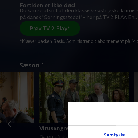
Fortiden er ikke død
Du kan se afsnit af den klassiske østrigske krimiser
på dansk "Gerningsstedet" - her på TV 2 PLAY. En
...
Prøv TV 2 Play*
*Kræver pakken Basis. Administrer dit abonnement på Mit
Sæson 1
Virusangrebet
D
Samtykke
Da en afrikansk mand bliver fundet
U