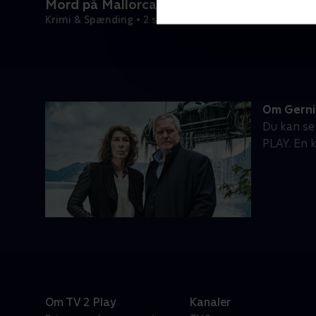
Mord på Mallorca
Krimi & Spænding • 2 sæsoner
Om Gerni
Du kan se 
PLAY. En k
Om TV 2 Play
Kanaler