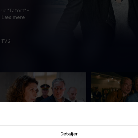
ie "Tatort" -
Læs mere
 TV 2.
et tatoverede offer
Et umage par
Detaljer
nder en lejlighedsfremvisning gør
Et indtil videre uiden