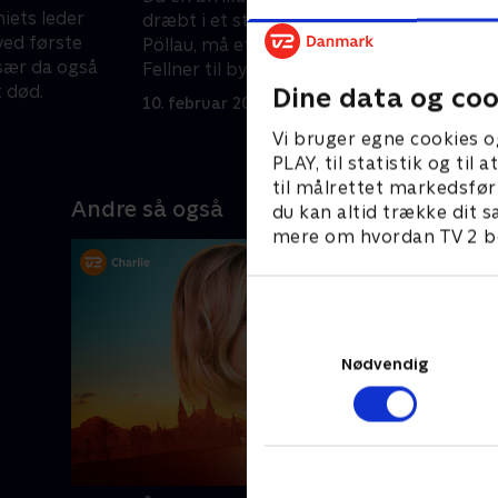
miets leder
dræbt i et stenbrud ved den lille by
e
 ved første
Pöllau, må efterforskerne Eisner og
l
især da også
Fellner til byen for at kaste nyt lys på
o
 død.
Dine data og coo
sagen.
10. februar 2019 • 86 min
1
Vi bruger egne cookies o
PLAY, til statistik og ti
til målrettet markedsfør
Andre så også
du kan altid trække dit s
mere om hvordan TV 2 be
Nødvendig