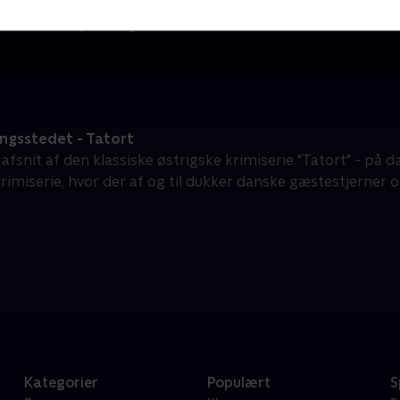
En sag for Frost
I
Krimi & Spænding • 9 sæsoner
K
ngsstedet - Tatort
afsnit af den klassiske østrigske krimiserie "Tatort" - på 
rimiserie, hvor der af og til dukker danske gæstestjerner o
Kategorier
Populært
S