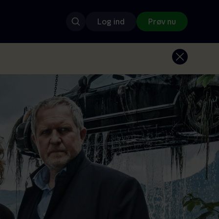
Log ind
Prøv nu