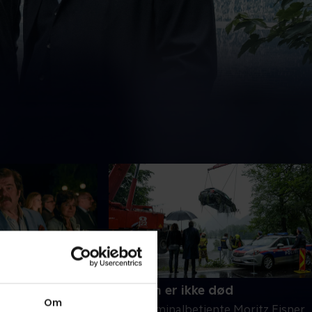
Fortiden er ikke død
Om
tificeret lig er
De to kriminalbetjente Moritz Eisner