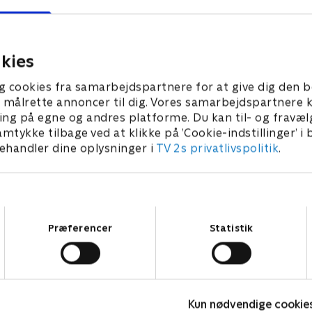
jendomsmægleren et bizart fund -
fundet, og gerning
iget af en korsfæstet mand
sig umage med at b
mringet af stearinlys.
opklaringen for poli
kies
7. februar 2019 • 88 min
24. februar 2019 • 88
g cookies fra samarbejdspartnere for at give dig den b
l at målrette annoncer til dig. Vores samarbejdspartner
ing på egne og andres platforme. Du kan til- og fravæl
amtykke tilbage ved at klikke på ’Cookie-indstillinger’ i
handler dine oplysninger i
TV 2s privatlivspolitik
.
Samtykkevalg
Præferencer
Statistik
Kun nødvendige cookie