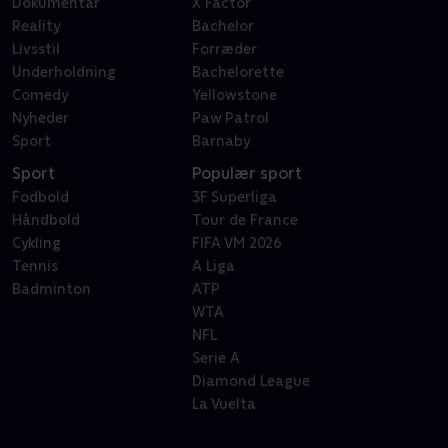
Dokumentar
X Factor
Reality
Bachelor
Livsstil
Forræder
Underholdning
Bachelorette
Comedy
Yellowstone
Nyheder
Paw Patrol
Sport
Barnaby
Sport
Populær sport
Fodbold
3F Superliga
Håndbold
Tour de France
Cykling
FIFA VM 2026
Tennis
A Liga
Badminton
ATP
WTA
NFL
Serie A
Diamond League
La Vuelta