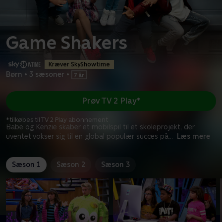
Game Shakers
Kræver SkyShowtime
Børn
•
3 sæsoner
•
Prøv TV 2 Play*
*tilkøbes til TV 2 Play abonnement
Babe og Kenzie skaber et mobilspil til et skoleprojekt, der
uventet vokser sig til en global populær succes på
...
Læs mere
Sæson 1
Sæson 2
Sæson 3