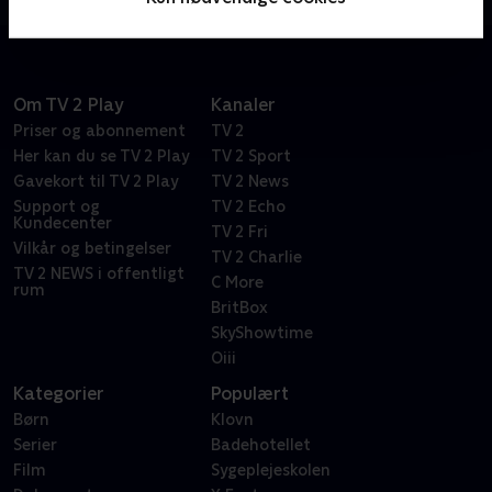
Om TV 2 Play
Kanaler
Priser og abonnement
TV 2
Her kan du se TV 2 Play
TV 2 Sport
Gavekort til TV 2 Play
TV 2 News
Support og
TV 2 Echo
Kundecenter
TV 2 Fri
Vilkår og betingelser
TV 2 Charlie
TV 2 NEWS i offentligt
C More
rum
BritBox
SkyShowtime
Oiii
Kategorier
Populært
Børn
Klovn
Serier
Badehotellet
Film
Sygeplejeskolen