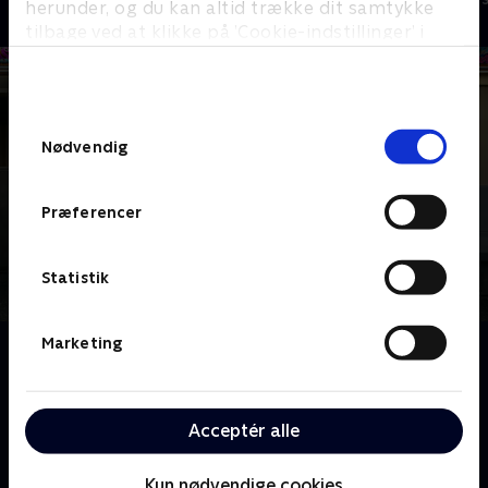
herunder, og du kan altid trække dit samtykke
tilbage ved at klikke på ’Cookie-indstillinger’ i
bunden af siden. Læs mere om hvordan TV 2
behandler dine oplysninger i
TV 2s privatlivspolitik
.
Samtykkevalg
Nødvendig
Præferencer
Statistik
Marketing
Om Game Shakers
Babe og Kenzie skaber et mobilspil til et
skoleprojekt, der uventet vokser sig til en global
Acceptér alle
populær succes på flere millioner dollars. Men da en
rapstjerne truer dem med sagsanlæg, beslutter
pigerne sig for at samarbejde med ham og hans søn.
Kun nødvendige cookies