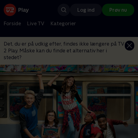
Log ind
Prøv nu
Forside
Live TV
Kategorier
Det, du er på udkig efter, findes ikke længere på TV
2 Play. Måske kan du finde et alternativ her i
stedet?