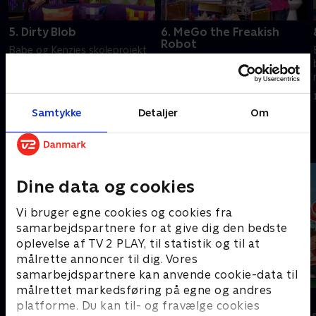
5. Dirty Blob
6. MeGo the Freakish
Robot
Babe og Kenzies skoleprojekt
Babe og Kenzies skoleprojekt
bliver det mest populære
bliver det mest populære
mobilspil i verden.
mobilspil i verden.
15. marts 2023 • 21 min
15. marts 2023 • 21 min
Samtykke
Detaljer
Om
Andre så også
Dine data og cookies
Vi bruger egne cookies og cookies fra
samarbejdspartnere for at give dig den bedste
oplevelse af TV 2 PLAY, til statistik og til at
målrette annoncer til dig. Vores
samarbejdspartnere kan anvende cookie-data til
målrettet markedsføring på egne og andres
Vicke Viking
Monchhichi
platforme. Du kan til- og fravælge cookies
Børneserier • 1 sæsoner
Børneserier • 1