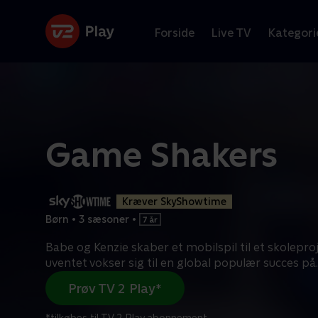
Forside
Live TV
Kategori
Game Shakers
Kræver SkyShowtime
Børn
•
3 sæsoner
•
Babe og Kenzie skaber et mobilspil til et skoleproj
uventet vokser sig til en global populær succes på
.
Prøv TV 2 Play*