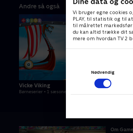
Dine data og coo
Andre så også
Vi bruger egne cookies o
PLAY, til statistik og ti
til målrettet markedsfør
du kan altid trække dit s
mere om hvordan TV 2 be
Nødvendig
Vicke Viking
Børneserier • 1 sæsoner
Om Game