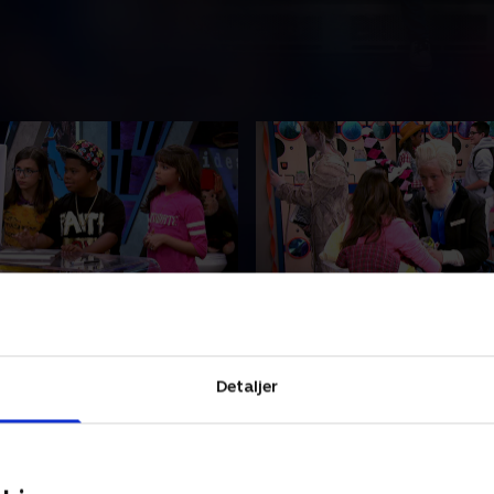
the Freakish Robot
8. Scared Tripless
enzies skoleprojekt bliver
Babe og Kenzies skoleprojek
populære mobilspil i
det mest populære mobilspi
Detaljer
verden.
2023 • 21 min
15. marts 2023 • 21 min