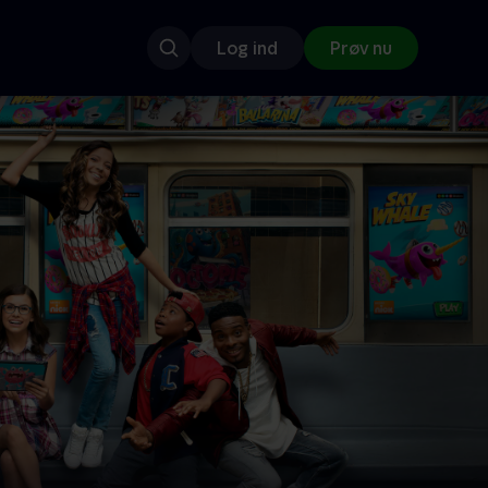
Log ind
Prøv nu