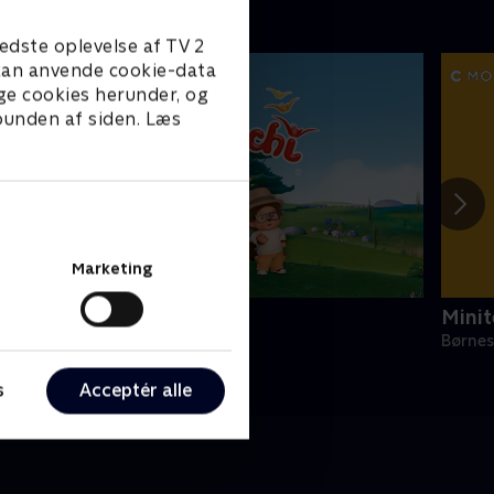
edste oplevelse af TV 2
e kan anvende cookie-data
ge cookies herunder, og
 bunden af siden. Læs
Marketing
onchhichi
Minit
ørneserier • 1 sæsoner
Børnes
s
Acceptér alle