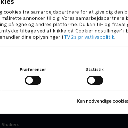
kies
g cookies fra samarbejdspartnere for at give dig den b
l at målrette annoncer til dig. Vores samarbejdspartner
ing på egne og andres platforme. Du kan til- og fravæl
amtykke tilbage ved at klikke på ’Cookie-indstillinger’ i
handler dine oplysninger i
TV 2s privatlivspolitik
.
Samtykkevalg
Præferencer
Statistik
Olly & Lea
M
Børneserier • 1 sæsoner
B
Kun nødvendige cookie
 Shakers