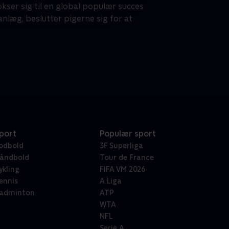
okser sig til en global populær succes
nlæg, beslutter pigerne sig for at
port
Populær sport
odbold
3F Superliga
åndbold
Tour de France
ykling
FIFA VM 2026
ennis
A Liga
adminton
ATP
WTA
NFL
Serie A