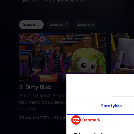
*tilkøbes til TV 2 Play abonnement
Sæson 1
Sæson 2
Sæson 3
5. Dirty Blob
6. MeGo 
Babe og Kenzies skoleprojekt bliver
Babe og K
det mest populære mobilspil i
det mest 
Samtykke
verden.
verden.
15. marts 2023 • 21 min
15. marts 