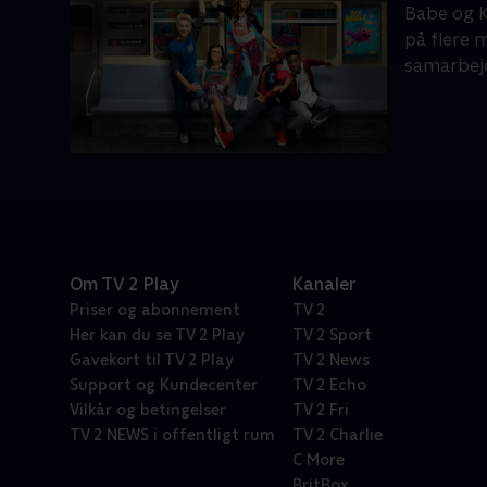
Babe og Ke
på flere 
samarbej
Om TV 2 Play
Kanaler
Priser og abonnement
TV 2
Her kan du se TV 2 Play
TV 2 Sport
Gavekort til TV 2 Play
TV 2 News
Support og Kundecenter
TV 2 Echo
Vilkår og betingelser
TV 2 Fri
TV 2 NEWS i offentligt rum
TV 2 Charlie
C More
BritBox