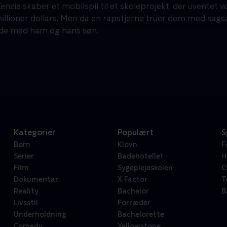
nzie skaber et mobilspil til et skoleprojekt, der uventet v
millioner dollars. Men da en rapstjerne truer dem med sagsa
de med ham og hans søn.
Kategorier
Populært
S
Børn
Klovn
F
Serier
Badehotellet
H
Film
Sygeplejeskolen
C
Dokumentar
X Factor
T
Reality
Bachelor
B
Livsstil
Forræder
Underholdning
Bachelorette
Comedy
Yellowstone