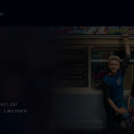
er
ekt, der
..
Læs mere