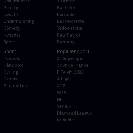
Dokumentar
X Factor
Reality
Bachelor
Livsstil
Forræder
Underholdning
Bachelorette
Comedy
Yellowstone
Nyheder
Paw Patrol
Sport
Barnaby
Sport
Populær sport
Fodbold
3F Superliga
Håndbold
Tour de France
Cykling
FIFA VM 2026
Tennis
A Liga
Badminton
ATP
WTA
NFL
Serie A
Diamond League
La Vuelta