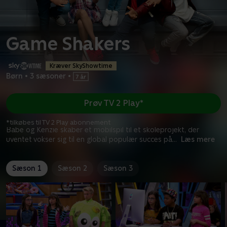
Game Shakers
Kræver SkyShowtime
Børn
•
3 sæsoner
•
Prøv TV 2 Play*
*tilkøbes til TV 2 Play abonnement
Babe og Kenzie skaber et mobilspil til et skoleprojekt, der
uventet vokser sig til en global populær succes på
...
Læs mere
Sæson 1
Sæson 2
Sæson 3