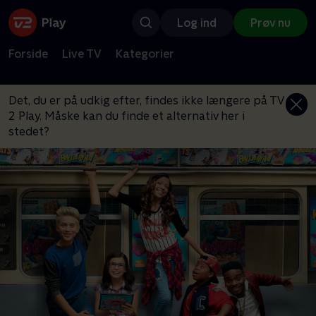
Log ind
Prøv nu
Forside
Live TV
Kategorier
Det, du er på udkig efter, findes ikke længere på TV
2 Play. Måske kan du finde et alternativ her i
stedet?