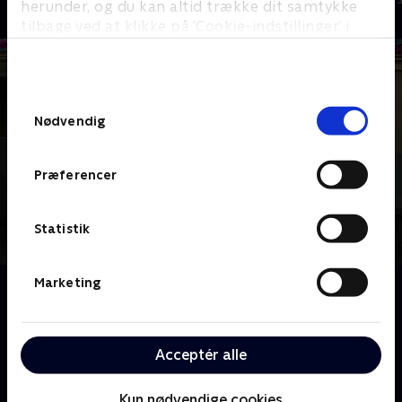
herunder, og du kan altid trække dit samtykke
tilbage ved at klikke på ’Cookie-indstillinger’ i
bunden af siden. Læs mere om hvordan TV 2
behandler dine oplysninger i
TV 2s privatlivspolitik
.
Samtykkevalg
Nødvendig
Præferencer
Statistik
Marketing
Om Game Shakers
Babe og Kenzie skaber et mobilspil til et
skoleprojekt, der uventet vokser sig til en global
Acceptér alle
populær succes på flere millioner dollars. Men da en
rapstjerne truer dem med sagsanlæg, beslutter
pigerne sig for at samarbejde med ham og hans søn.
Kun nødvendige cookies