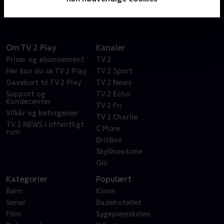
Om TV 2 Play
Kanaler
Priser og abonnement
TV 2
Her kan du se TV 2 Play
TV 2 Sport
Gavekort til TV 2 Play
TV 2 News
Support og
TV 2 Echo
Kundecenter
TV 2 Fri
Vilkår og betingelser
TV 2 Charlie
TV 2 NEWS i offentligt
C More
rum
BritBox
SkyShowtime
Oiii
Kategorier
Populært
Børn
Klovn
Serier
Badehotellet
Film
Sygeplejeskolen