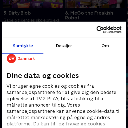
5. Dirty Blob
6. MeGo the Freakish
Robot
Babe og Kenzies skoleprojekt
Babe og Kenzies skoleprojekt
bliver det mest populære
bliver det mest populære
mobilspil i verden.
mobilspil i verden.
15. marts 2023 • 21 min
15. marts 2023 • 21 min
Samtykke
Detaljer
Om
Andre så også
Dine data og cookies
Vi bruger egne cookies og cookies fra
samarbejdspartnere for at give dig den bedste
oplevelse af TV 2 PLAY, til statistik og til at
målrette annoncer til dig. Vores
samarbejdspartnere kan anvende cookie-data til
målrettet markedsføring på egne og andres
Vicke Viking
Olly & Lea
platforme. Du kan til- og fravælge cookies
Børneserier • 1 sæsoner
Børneserier • 1