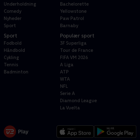
Underholdning
Bachelorette
Comedy
Yellowstone
Nyheder
Paw Patrol
Sport
Barnaby
Sport
Populær sport
Fodbold
3F Superliga
Håndbold
Tour de France
Cykling
FIFA VM 2026
Tennis
A Liga
Badminton
ATP
WTA
NFL
Serie A
Diamond League
La Vuelta