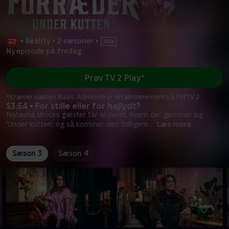
•
Reality
•
2 sæsoner
•
Ny episode på fredag
Prøv TV 2 Play*
*Kræver pakken Basis. Administrer dit abonnement på Mit TV 2.
S3:E4 • For stille eller for højlydt?
Natasha Brocks gæster får afsløret, hvem der gemmer sig
'Under kutten', og så kommer den tidligere
...
Læs mere
Sæson 3
Sæson 4