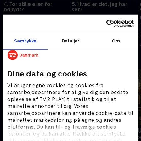
4. For stille eller for
5. Hvad er det, jeg har
højlydt?
set?
Natasha Brocks gæster får
Hvem dukker egentlig op hos
afsløret, hvem der gemmer sig
Natasha Brock efter dagens
'Under kutten', og så kommer
episode? Det afsløres her, hvor
den tidligere forræder Regitze
Natasha også får besøg af sin
Samtykke
Detaljer
Om
Mogensen også forbi.
tidligere medloyale Mikkel Klint
8. maj 2026 • 25 min
15. maj 2026 • 19 min
Thorius.
Andre så også
Dine data og cookies
Vi bruger egne cookies og cookies fra
samarbejdspartnere for at give dig den bedste
oplevelse af TV 2 PLAY, til statistik og til at
målrette annoncer til dig. Vores
samarbejdspartnere kan anvende cookie-data til
målrettet markedsføring på egne og andres
platforme. Du kan til- og fravælge cookies
Forræder
Forræder - 
herunder, og du kan altid trække dit samtykke
Reality • 4 sæsoner
Reality • 3 sæso
tilbage ved at klikke på ’Cookie-indstillinger’ i