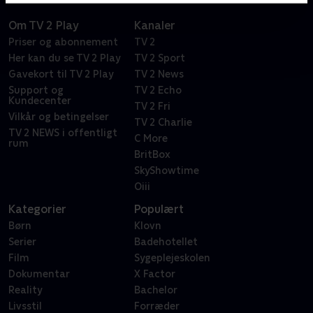
Om TV 2 Play
Kanaler
Priser og abonnement
TV 2
Her kan du se TV 2 Play
TV 2 Sport
Gavekort til TV 2 Play
TV 2 News
Support og
TV 2 Echo
Kundecenter
TV 2 Fri
Vilkår og betingelser
TV 2 Charlie
TV 2 NEWS i offentligt
C More
rum
BritBox
SkyShowtime
Oiii
Kategorier
Populært
Børn
Klovn
Serier
Badehotellet
Film
Sygeplejeskolen
Dokumentar
X Factor
Reality
Bachelor
Livsstil
Forræder