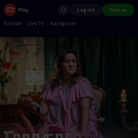
Log ind
Prøv nu
Forside
Live TV
Kategorier