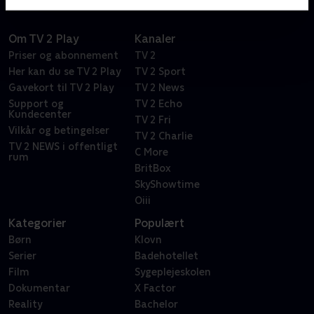
Om TV 2 Play
Kanaler
Priser og abonnement
TV 2
Her kan du se TV 2 Play
TV 2 Sport
Gavekort til TV 2 Play
TV 2 News
Support og
TV 2 Echo
Kundecenter
TV 2 Fri
Vilkår og betingelser
TV 2 Charlie
TV 2 NEWS i offentligt
C More
rum
BritBox
SkyShowtime
Oiii
Kategorier
Populært
Børn
Klovn
Serier
Badehotellet
Film
Sygeplejeskolen
Dokumentar
X Factor
Reality
Bachelor