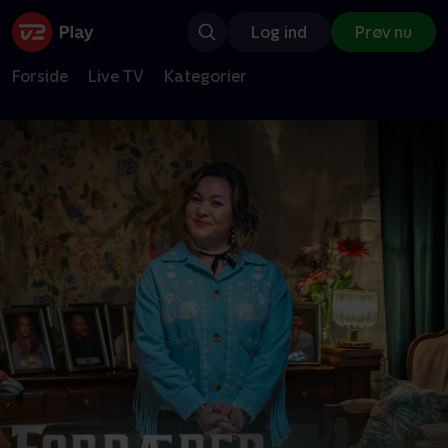
Log ind
Prøv nu
Forside
Live TV
Kategorier