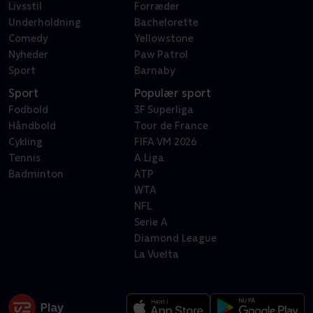
Livsstil
Forræder
Underholdning
Bachelorette
Comedy
Yellowstone
Nyheder
Paw Patrol
Sport
Barnaby
Sport
Populær sport
Fodbold
3F Superliga
Håndbold
Tour de France
Cykling
FIFA VM 2026
Tennis
A Liga
Badminton
ATP
WTA
NFL
Serie A
Diamond League
La Vuelta