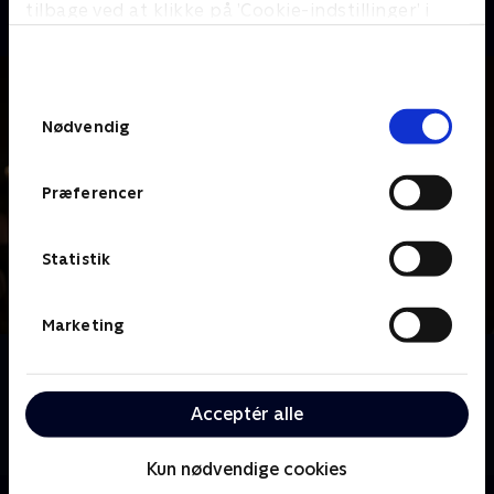
tilbage ved at klikke på ’Cookie-indstillinger’ i
bunden af siden. Læs mere om hvordan TV 2
behandler dine oplysninger i
TV 2s privatlivspolitik
.
Samtykkevalg
Nødvendig
Præferencer
Statistik
Marketing
Om Forræder - Under kutten
Natasha Brock får besøg af den eller de spillere, der
Acceptér alle
har forladt 'Forræder'. Her får de blandt andet
afsløret, hvem der gemmer sig 'Under kutten'.
Kun nødvendige cookies