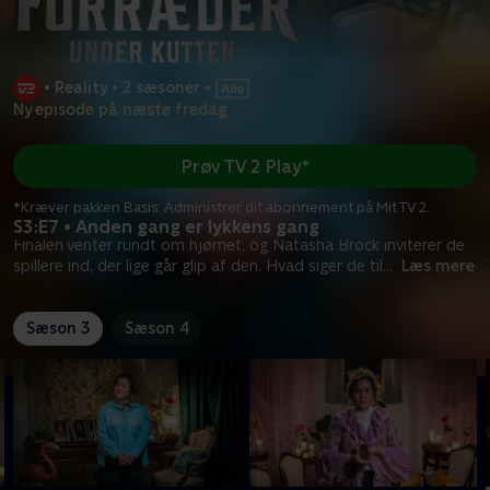
•
Reality
•
2 sæsoner
•
Ny episode på næste fredag
Prøv TV 2 Play*
*Kræver pakken Basis. Administrer dit abonnement på Mit TV 2.
S3:E7 • Anden gang er lykkens gang
Finalen venter rundt om hjørnet, og Natasha Brock inviterer de
spillere ind, der lige går glip af den. Hvad siger de til
...
Læs mere
Sæson 3
Sæson 4