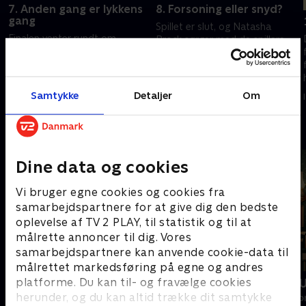
7. Anden gang er lykkens
8. Forsoning eller snyd?
gang
Spillet er slut, og Natasha
Finalen venter rundt om
Brock sørger med de spillere,
hjørnet, og Natasha Brock
der taber lige på målstregen,
inviterer de spillere ind, der lige
og hylder de spillere, der
går glip af den. Hvad siger de
forlader slottet med sejren.
5. juni 2026 • 28 min
til dem, der gemmer sig 'Under
Samtykke
Detaljer
Om
29. maj 2026 • 22 min
kutten'?
Andre så også
Dine data og cookies
Vi bruger egne cookies og cookies fra
samarbejdspartnere for at give dig den bedste
oplevelse af TV 2 PLAY, til statistik og til at
målrette annoncer til dig. Vores
samarbejdspartnere kan anvende cookie-data til
målrettet markedsføring på egne og andres
platforme. Du kan til- og fravælge cookies
Forræder
Forræder - 
herunder, og du kan altid trække dit samtykke
Reality • 4 sæsoner
Reality • 3 sæso