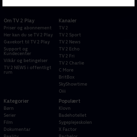
Om TV 2 Play
Kanaler
Priser og abonnement
TV 2
Her kan du se TV 2 Play
TV 2 Sport
Gavekort til TV 2 Play
TV 2 News
Support og
TV 2 Echo
Kundecenter
TV 2 Fri
Vilkår og betingelser
TV 2 Charlie
TV 2 NEWS i offentligt
C More
rum
BritBox
SkyShowtime
Oiii
Kategorier
Populært
Børn
Klovn
Serier
Badehotellet
Film
Sygeplejeskolen
Dokumentar
X Factor
Reality
Bachelor