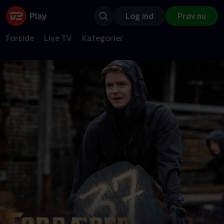
Log ind
Prøv nu
Forside
Live TV
Kategorier