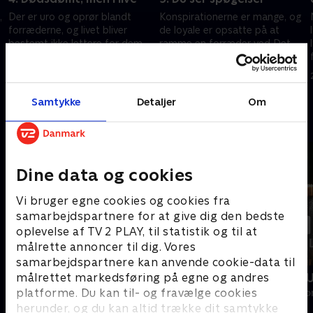
,
Der er uro og oprør blandt
Konspirationerne er mange, og
forræderne, og livet bliver
de loyale er opsatte på at
bestemt ikke lettere for dem,
ramme en forræder ved Det
da Martin på dagens mission
runde bord. Men hvilke teorier
e
introducerer lidt af et
holder vand, og hvem ser i
8. maj 2026 • 59 min
15. maj 2026 • 64 min
benspænd for dem.
stedet spøgelser?
Samtykke
Detaljer
Om
Andre så også
Dine data og cookies
Vi bruger egne cookies og cookies fra
samarbejdspartnere for at give dig den bedste
oplevelse af TV 2 PLAY, til statistik og til at
målrette annoncer til dig. Vores
samarbejdspartnere kan anvende cookie-data til
målrettet markedsføring på egne og andres
Forræder
Forræder - 
platforme. Du kan til- og fravælge cookies
Reality • 4 sæsoner
Reality • 2 sæso
herunder, og du kan altid trække dit samtykke