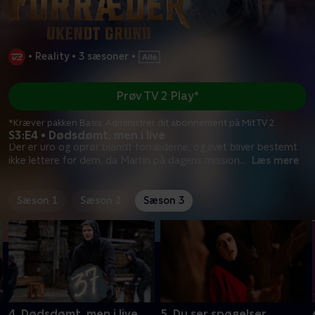
•
Reality
•
3 sæsoner
•
Prøv TV 2 Play*
*Kræver pakken Basis. Administrer dit abonnement på Mit TV 2.
S3:E4 • Dødsdømt, men i live
Der er uro og oprør blandt forræderne, og livet bliver bestemt
ikke lettere for dem, da Martin på dagens mission
...
Læs mere
Sæson 1
Sæson 2
Sæson 3
4. Dødsdømt, men i live
5. Du ser spøgelser