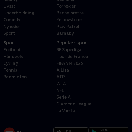
Livsstil
Forræder
Underholdning
Bachelorette
Comedy
Yellowstone
Nyheder
Paw Patrol
Sport
Barnaby
Sport
Populær sport
Fodbold
3F Superliga
Håndbold
Tour de France
Cykling
FIFA VM 2026
Tennis
A Liga
Badminton
ATP
WTA
NFL
Serie A
Diamond League
La Vuelta