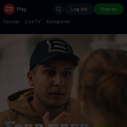
Log ind
Prøv nu
Forside
Live TV
Kategorier