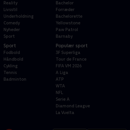
Reality
Bachelor
Livsstil
Forræder
Underholdning
Bachelorette
Comedy
Yellowstone
Nyheder
Paw Patrol
Sport
Barnaby
Sport
Populær sport
Fodbold
3F Superliga
Håndbold
Tour de France
Cykling
FIFA VM 2026
Tennis
A Liga
Badminton
ATP
WTA
NFL
Serie A
Diamond League
La Vuelta