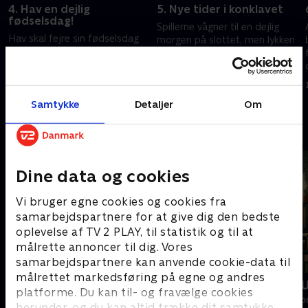
4. Hav en dejlig
5. Nye tider i konklavet
fødselsdag!
Spillerne vågner til en dejlig
Hav skal fejre sin fødselsdag
morgen på slottet, men lykken
på slottet. Men det bremser
varer ikke evigt. Snart vil det
ikke spillerne i at indgå alliancer
vise sig, at der er blevet truffet
og udtænke strategier. Får Hav
store beslutninger i konklavet.
9. maj 2025 • 59 min
sit store ønske opfyldt?
2. maj 2025 • 62 min
Samtykke
Detaljer
Om
Andre så også
Dine data og cookies
Vi bruger egne cookies og cookies fra
samarbejdspartnere for at give dig den bedste
oplevelse af TV 2 PLAY, til statistik og til at
målrette annoncer til dig. Vores
samarbejdspartnere kan anvende cookie-data til
målrettet markedsføring på egne og andres
Forræder - Under kutten
Forræder - 
platforme. Du kan til- og fravælge cookies
Reality • 2 sæsoner
Reality • 3 sæso
herunder, og du kan altid trække dit samtykke