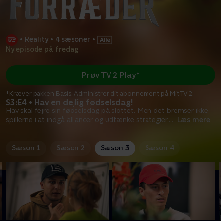
•
Reality
•
4 sæsoner
•
Ny episode på fredag
Prøv TV 2 Play*
*Kræver pakken Basis. Administrer dit abonnement på Mit TV 2.
S3:E4 • Hav en dejlig fødselsdag!
Hav skal fejre sin fødselsdag på slottet. Men det bremser ikke
spillerne i at indgå alliancer og udtænke strategier.
...
Læs mere
Sæson 1
Sæson 2
Sæson 3
Sæson 4