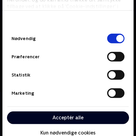
tilbage ved at klikke på ’Cookie-indstillinger’ i
bunden af siden. Læs mere om hvordan TV 2
behandler dine oplysninger i
TV 2s privatlivspolitik
.
Samtykkevalg
Nødvendig
Præferencer
Statistik
Marketing
Om Forræder
Alle spiller et spil - men ikke alle spiller rent. Vil det
lykkes de loyale at afsløre forræderne og i sidste
Acceptér alle
ende vinde spillet, alt imens de kæmper for at
overleve?
Kun nødvendige cookies