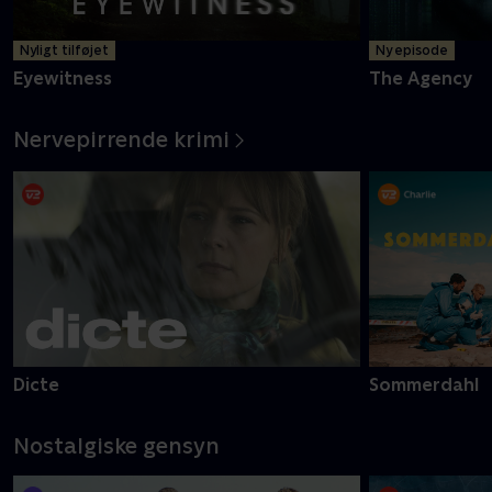
Nyligt tilføjet
Ny episode
Eyewitness
The Agency
Nervepirrende krimi
Dicte
Sommerdahl
Nostalgiske gensyn