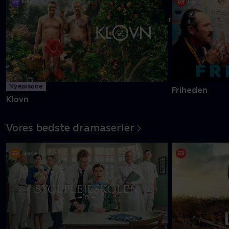
Danmarks pinligste makkerpar Frank og Casper navigerer livet
med tvivlsom succes
Mere info
Ny episode
Friheden
Klovn
Vores bedste dramaserier