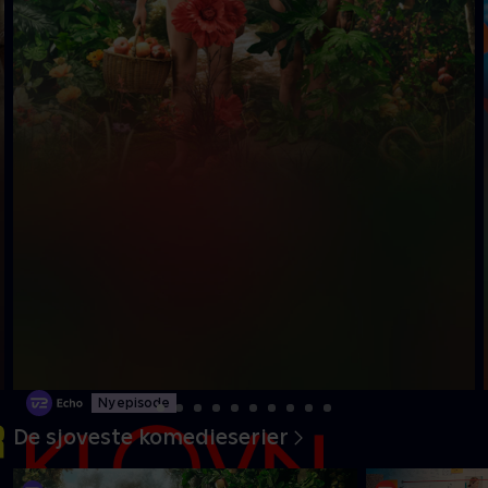
Ny episode
De sjoveste komedieserier