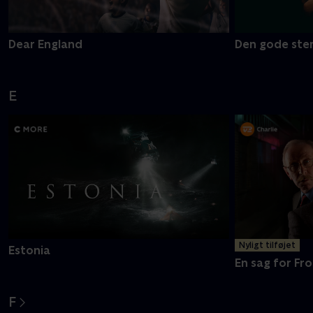
Dear England
Den gode ste
E
Nyligt tilføjet
Estonia
En sag for Fro
F