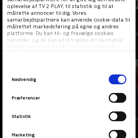
oplevelse af TV 2 PLAY, til statistik og til at
målrette annoncer til dig. Vores
samarbejdspartnere kan anvende cookie-data til
målrettet markedsføring på egne og andres
Agatha Christie's Poirot
A Ghost Story
platforme. Du kan til- og fravælge cookies
herunder, og du kan altid trække dit samtykke
tilbage ved at klikke på ’Cookie-indstillinger’ i
B
bunden af siden. Læs mere om hvordan TV 2
behandler dine oplysninger i
TV 2s privatlivspolitik
.
Samtykkevalg
Nødvendig
Præferencer
Statistik
BH90210
Beverly Hills 
Marketing