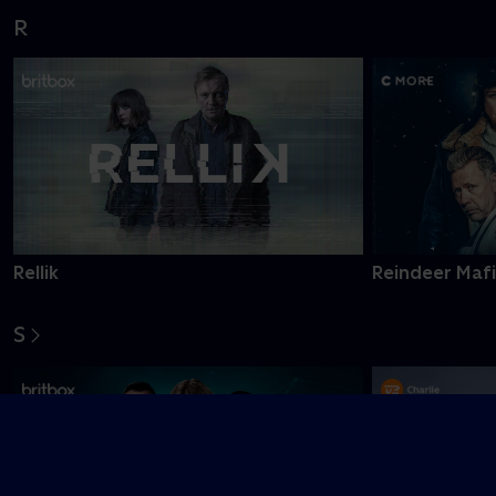
R
Rellik
Reindeer Maf
S