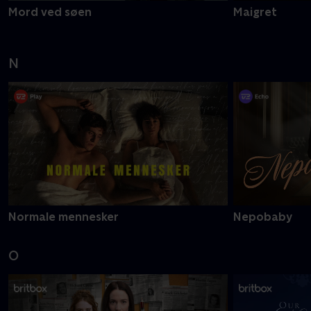
Mord ved søen
Maigret
N
Normale mennesker
Nepobaby
O