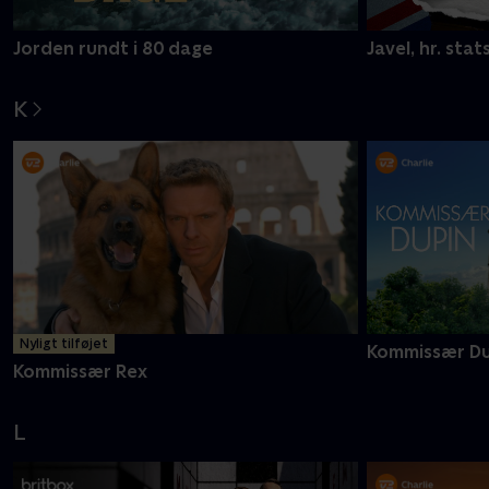
Jorden rundt i 80 dage
Javel, hr. stat
K
Nyligt tilføjet
Kommissær Du
Kommissær Rex
L