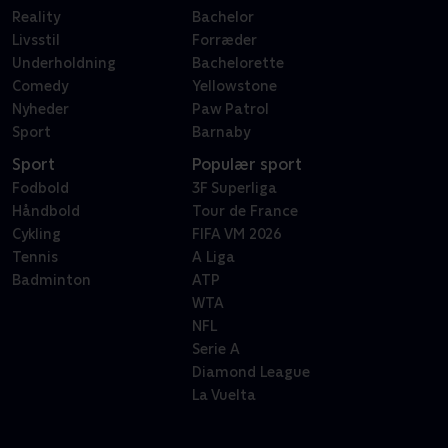
Reality
Bachelor
Livsstil
Forræder
Underholdning
Bachelorette
Comedy
Yellowstone
Nyheder
Paw Patrol
Sport
Barnaby
Sport
Populær sport
Fodbold
3F Superliga
Håndbold
Tour de France
Cykling
FIFA VM 2026
Tennis
A Liga
Badminton
ATP
WTA
NFL
Serie A
Diamond League
La Vuelta