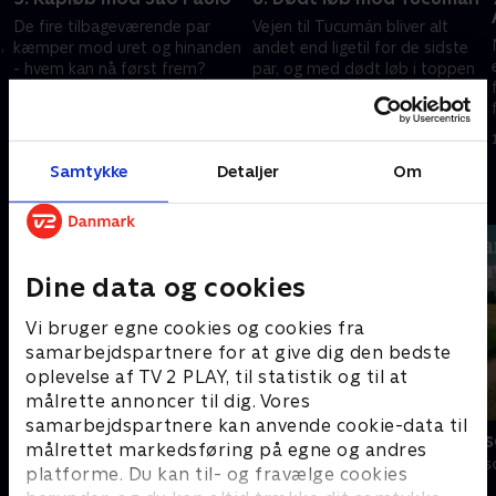
De fire tilbageværende par
Vejen til Tucumán bliver alt
,
kæmper mod uret og hinanden
andet end ligetil for de sidste
- hvem kan nå først frem?
par, og med dødt løb i toppen
Pludselig sygdom hos et af
kan selv de mindste valg vise
parrene truer med at sætte en
sig at blive afgørende.
28. marts 2026 • 50 min
4. april 2026 • 50 min
stopper for ræset.
Samtykke
Detaljer
Om
Andre så også
Dine data og cookies
Vi bruger egne cookies og cookies fra
samarbejdspartnere for at give dig den bedste
oplevelse af TV 2 PLAY, til statistik og til at
målrette annoncer til dig. Vores
samarbejdspartnere kan anvende cookie-data til
Forræder
Landmand sø
målrettet markedsføring på egne og andres
Reality • 4 sæsoner
Reality • 13 sæs
platforme. Du kan til- og fravælge cookies