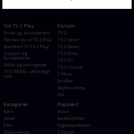
Om TV 2 Play
Kanaler
Priser og abonnement
TV 2
Her kan du se TV 2 Play
TV 2 Sport
Gavekort til TV 2 Play
TV 2 News
Support og
TV 2 Echo
Kundecenter
TV 2 Fri
Vilkår og betingelser
TV 2 Charlie
TV 2 NEWS i offentligt
C More
rum
BritBox
SkyShowtime
Oiii
Kategorier
Populært
Børn
Klovn
Serier
Badehotellet
Film
Sygeplejeskolen
Dokumentar
X Factor