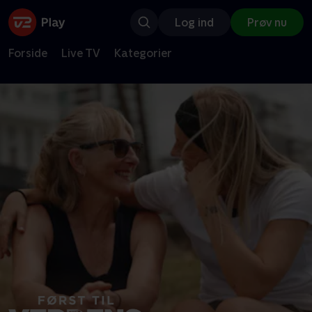
Log ind
Prøv nu
Forside
Live TV
Kategorier