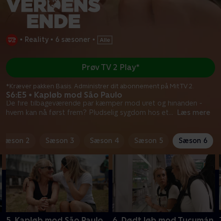
•
Reality
•
6 sæsoner
•
Prøv TV 2 Play*
*Kræver pakken Basis. Administrer dit abonnement på Mit TV 2.
S6:E5 • Kapløb mod São Paulo
De fire tilbageværende par kæmper mod uret og hinanden -
hvem kan nå først frem? Pludselig sygdom hos et
...
Læs mere
Sæson 2
Sæson 3
Sæson 4
Sæson 5
Sæson 6
5. Kapløb mod São Paulo
6. Dødt løb mod Tucumán