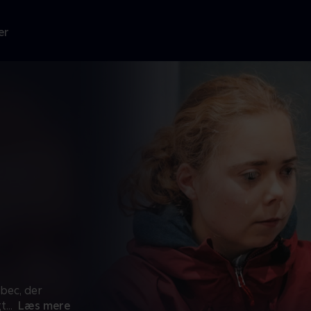
er
bec, der
gt
...
Læs mere