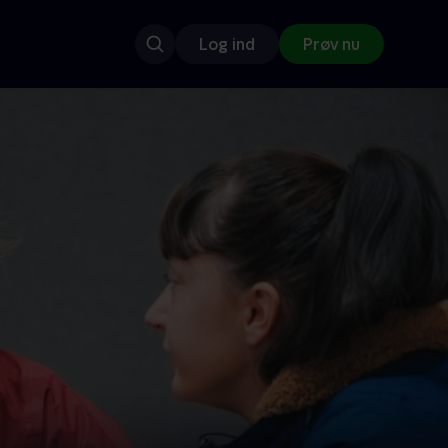
Log ind
Prøv nu