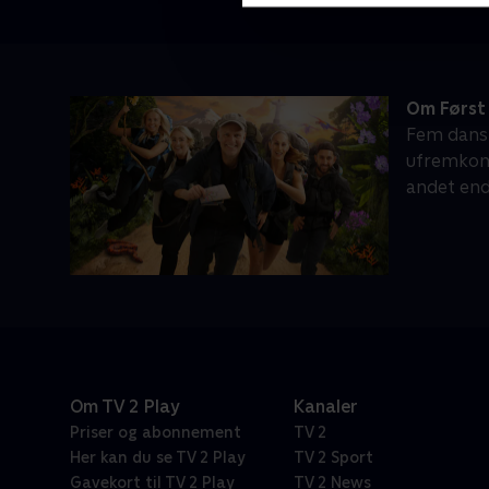
Om Først 
Fem dansk
ufremkomm
andet end
Om TV 2 Play
Kanaler
Priser og abonnement
TV 2
Her kan du se TV 2 Play
TV 2 Sport
Gavekort til TV 2 Play
TV 2 News