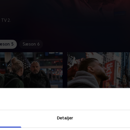
 TV 2.
æson 5
Sæson 6
 par forlader
9. Indhentet før finalen
encen
Hvem kommer først til che
Detaljer
igger nu næsten side om
og kan starte finaleetapen 
set, der har retning mod
andre? Ræset går ind i sin a