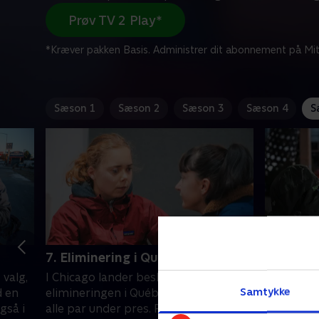
Prøv TV 2 Play*
*Kræver pakken Basis. Administrer dit abonnement på Mit
Sæson 1
Sæson 2
Sæson 3
Sæson 4
S
7. Eliminering i Québec
8. Andet
konkurr
 valg,
I Chicago lander beskeden om
Parrene l
Samtykke
d en
elimineringen i Québec, der sætter
side i ræ
gså i
alle par under pres. Pengene svinder