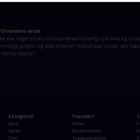
til verdens ende
e par tager på et ekstraordinært eventyr på land og til
elige jungler og øde ørkener. Hvilket par vinder det hæs
 første klasse?
Kategorier
Populært
S
Børn
Klovn
F
Serier
Badehotellet
H
Film
Sygeplejeskolen
C