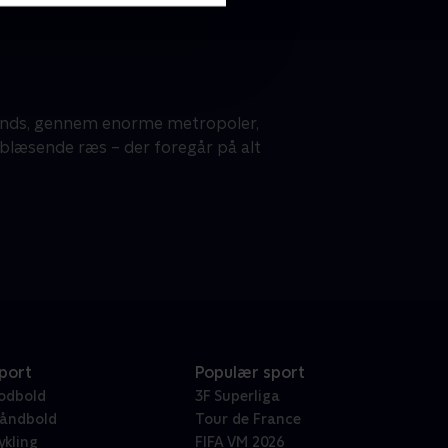
 vands, gennem enorme metropoler,
blæsende ræs – der foregår på alt
port
Populær sport
odbold
3F Superliga
åndbold
Tour de France
ykling
FIFA VM 2026