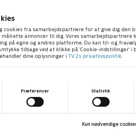
or et af parrene sker der
fase, men først skal parrene
 noget uventet, der vender
afgørende valg.
8. september 2025 • 40 min
 på det hele.
kies
er 2025 • 40 min
g cookies fra samarbejdspartnere for at give dig den b
l at målrette annoncer til dig. Vores samarbejdspartner
ing på egne og andres platforme. Du kan til- og fravæl
amtykke tilbage ved at klikke på ’Cookie-indstillinger’ i
handler dine oplysninger i
TV 2s privatlivspolitik
.
Samtykkevalg
Præferencer
Statistik
Landmand søger kærlighed
Kun nødvendige cookie
Reality • 13 sæsoner
R