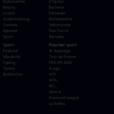
Dokumentar
X Factor
Reality
Bachelor
Livsstil
Forræder
Underholdning
Bachelorette
Comedy
Yellowstone
Nyheder
Paw Patrol
Sport
Barnaby
Sport
Populær sport
Fodbold
3F Superliga
Håndbold
Tour de France
Cykling
FIFA VM 2026
Tennis
A Liga
Badminton
ATP
WTA
NFL
Serie A
Diamond League
La Vuelta