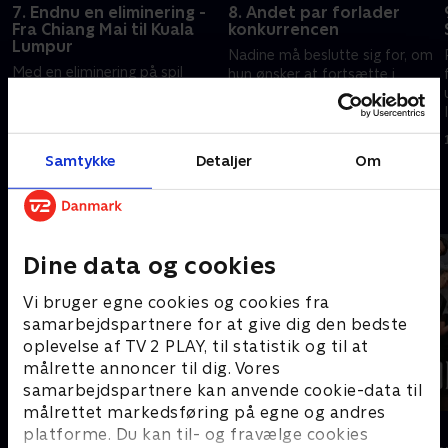
7. Endnu en eliminering -
8. Andet par forlader
Fra Chiang Mai til Kuala
konkurrencen
Lumpur
Nadine må beslutte sig for, om
Med en eliminering på spil
hun ønsker at fortsætte i
sætter feltets bageste hold alt
konkurrencen. Samtidig ræser
ind på at indhente tid, men må
alle parrene til Kuala Lumpur,
hurtigt erfare, at
hvor endnu et par må forlade
6. maj 2024 • 39 min
ubeslutsomhed kan koste dyrt
konkurrencen.
29. april 2024 • 40 min
Samtykke
Detaljer
Om
i ræset.
Andre så også
Dine data og cookies
Vi bruger egne cookies og cookies fra
samarbejdspartnere for at give dig den bedste
oplevelse af TV 2 PLAY, til statistik og til at
målrette annoncer til dig. Vores
samarbejdspartnere kan anvende cookie-data til
målrettet markedsføring på egne og andres
Landmand søger kærlighed
Forræder
platforme. Du kan til- og fravælge cookies