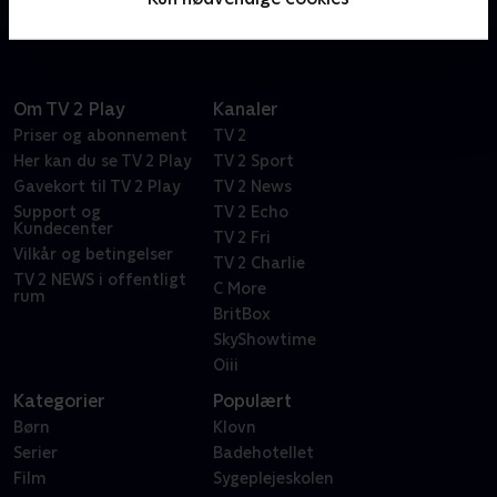
Om TV 2 Play
Kanaler
Priser og abonnement
TV 2
Her kan du se TV 2 Play
TV 2 Sport
Gavekort til TV 2 Play
TV 2 News
Support og
TV 2 Echo
Kundecenter
TV 2 Fri
Vilkår og betingelser
TV 2 Charlie
TV 2 NEWS i offentligt
C More
rum
BritBox
SkyShowtime
Oiii
Kategorier
Populært
Børn
Klovn
Serier
Badehotellet
Film
Sygeplejeskolen