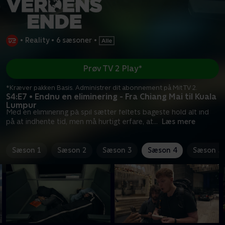
•
Reality
•
6 sæsoner
•
Prøv TV 2 Play*
*Kræver pakken Basis. Administrer dit abonnement på Mit TV 2.
S4:E7 • Endnu en eliminering - Fra Chiang Mai til Kuala
Lumpur
Med en eliminering på spil sætter feltets bageste hold alt ind
på at indhente tid, men må hurtigt erfare, at
...
Læs mere
Sæson 1
Sæson 2
Sæson 3
Sæson 4
Sæson 5