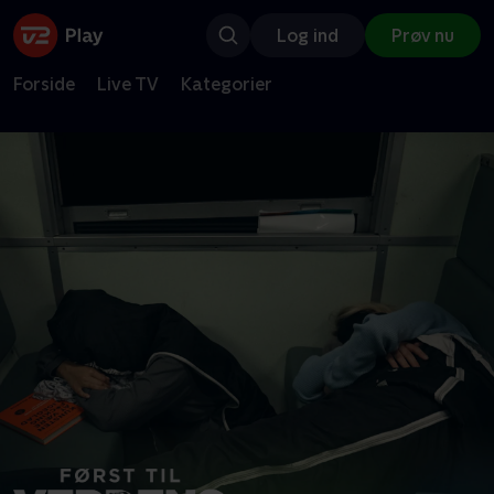
Log ind
Prøv nu
Forside
Live TV
Kategorier