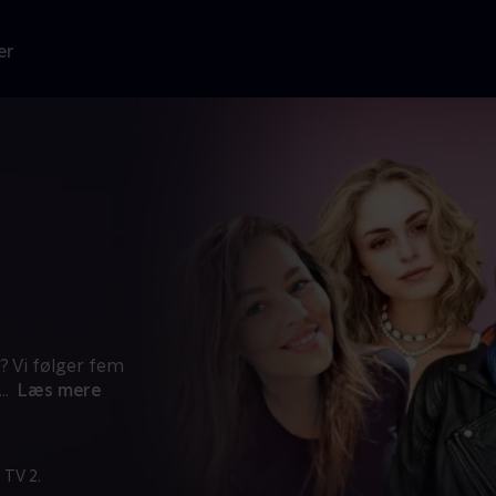
er
g? Vi følger fem
...
Læs mere
 TV 2.