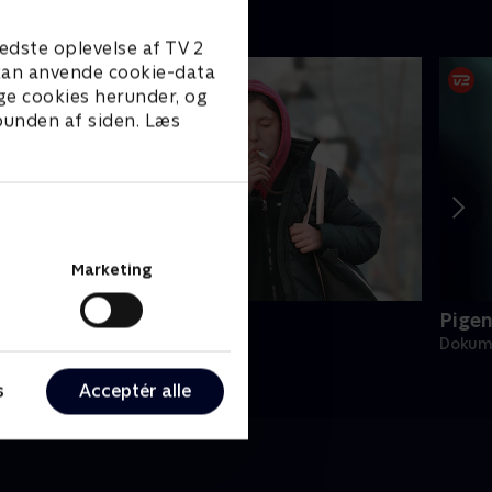
edste oplevelse af TV 2
e kan anvende cookie-data
ge cookies herunder, og
 bunden af siden. Læs
Marketing
e usynlige hjemløse
Pigen
okumentar • 1 sæsoner
Dokume
s
Acceptér alle