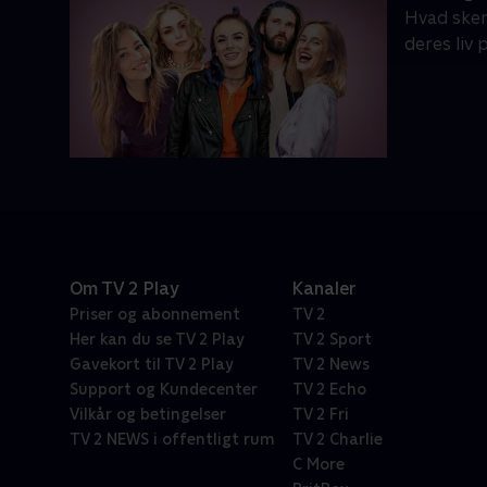
Hvad sker 
deres liv 
Om TV 2 Play
Kanaler
Priser og abonnement
TV 2
Her kan du se TV 2 Play
TV 2 Sport
Gavekort til TV 2 Play
TV 2 News
Support og Kundecenter
TV 2 Echo
Vilkår og betingelser
TV 2 Fri
TV 2 NEWS i offentligt rum
TV 2 Charlie
C More