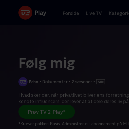
Forside
Live TV
Kategori
Følg mig
•
Dokumentar
•
2 sæsoner
•
Hvad sker der, når privatlivet bliver ens forretnin
kendte influencers, der lever af at dele deres liv på
Prøv TV 2 Play*
*Kræver pakken Basis. Administrer dit abonnement på Mit