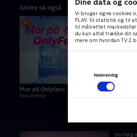
Dine data og coo
Andre så også
Vi bruger egne cookies o
PLAY, til statistik og ti
til målrettet markedsfør
du kan altid trække dit s
mere om hvordan TV 2 be
Nødvendig
Mor på Onlyfans
Dokumentar
Om Følg 