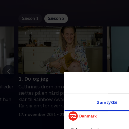
Sæson 1
Sæson 2
1. Du og jeg
2. Nerver
lleder
Cathrines drøm om en stor børneflok
Emil er n
sættes på en hård prøve. Emil gør sig
youtuber 
t hun
klar til Rainbow Awards, og Alexandra
udfald. I
Samtykke
får sig en stor overraskelse midt i
opgøret m
ferien. .
en skiferi
17. november 2021 • 21 min
17. novemb