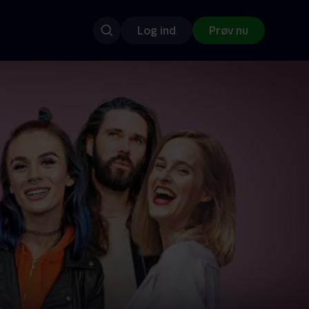
Log ind
Prøv nu