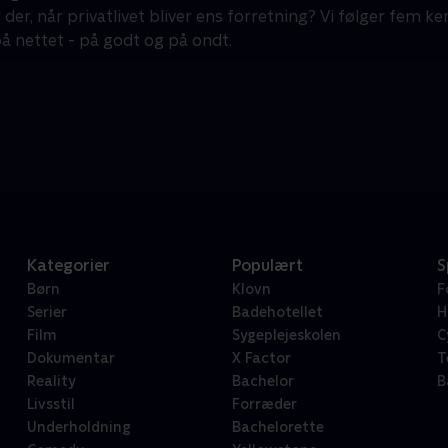
der, når privatlivet bliver ens forretning? Vi følger fem ken
på nettet - på godt og på ondt.
Kategorier
Populært
S
Børn
Klovn
F
Serier
Badehotellet
H
Film
Sygeplejeskolen
C
Dokumentar
X Factor
T
Reality
Bachelor
B
Livsstil
Forræder
Underholdning
Bachelorette