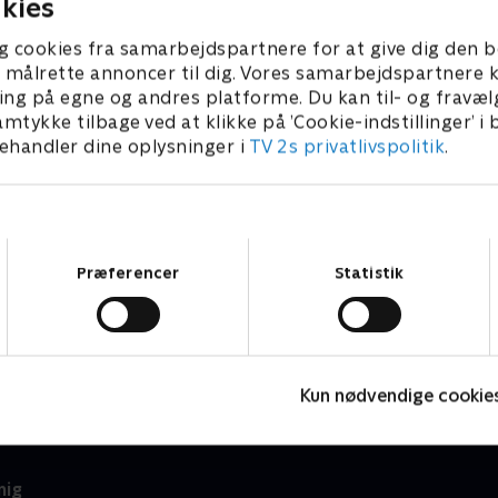
kies
g cookies fra samarbejdspartnere for at give dig den b
l at målrette annoncer til dig. Vores samarbejdspartner
ing på egne og andres platforme. Du kan til- og fravæl
amtykke tilbage ved at klikke på ’Cookie-indstillinger’ i
handler dine oplysninger i
TV 2s privatlivspolitik
.
Samtykkevalg
Præferencer
Statistik
Din teenagers hemmelige liv
D
Dokumentar • 1 sæsoner
D
Kun nødvendige cookie
mig