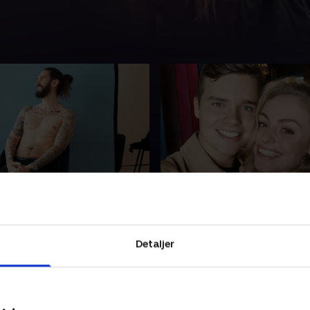
 af stål
3. Nu eller aldrig
omineret til årets LGBT-
Jasmin på 19 år er forlovet
og er spændt på aftenens
youtuberen Mika, men det er 
mens tager Daniel hul på
der tror på den unge kærligh
Detaljer
ed Jyden og alkoholen på
mellemtiden fester Hoffe 
e i Avoriaz
på ski i Frankrig
er 2021 • 18 min
17. november 2021 • 19 min