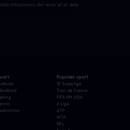
dte influencers, der lever af at dele
port
Populær sport
odbold
3F Superliga
åndbold
Tour de France
ykling
FIFA VM 2026
ennis
A Liga
adminton
ATP
WTA
NFL