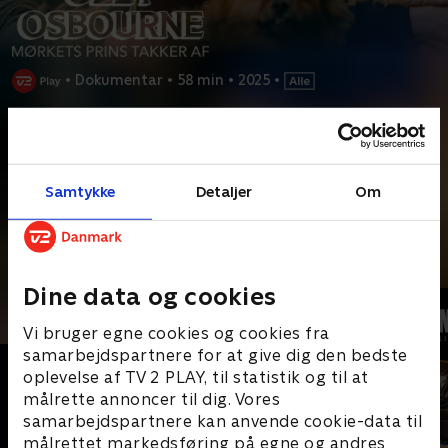
•
Dokumentar
•
58 min
•
2025
•
Prøv TV 2 Play*
*Kræver pakken Basis. Administrer dit abonnement på Mit TV 2.
Efter 25 vilde år i L.A. vender rockikonet Ozzy Osbourne hjem til
Samtykke
Detaljer
Om
England. Vi følger hans sidste tre år, hvor han og
...
Læs mere
Andre så også
Dine data og cookies
Vi bruger egne cookies og cookies fra
samarbejdspartnere for at give dig den bedste
oplevelse af TV 2 PLAY, til statistik og til at
målrette annoncer til dig. Vores
samarbejdspartnere kan anvende cookie-data til
målrettet markedsføring på egne og andres