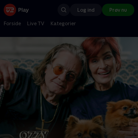
Log ind
Prøv nu
Forside
Live TV
Kategorier