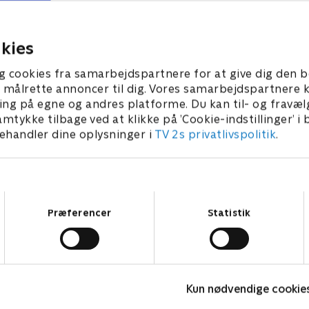
ser jo til deres sociale
der stilles store krav til hyt
beskaffenhed.
007 • 29 min
12. marts 2007 • 28 min
kies
g cookies fra samarbejdspartnere for at give dig den b
l at målrette annoncer til dig. Vores samarbejdspartner
ing på egne og andres platforme. Du kan til- og fravæl
amtykke tilbage ved at klikke på ’Cookie-indstillinger’ i
handler dine oplysninger i
TV 2s privatlivspolitik
.
Samtykkevalg
Præferencer
Statistik
Hjælp, vi har arvet en vingård
Kun nødvendige cookie
Komedie • 1 sæsoner
K