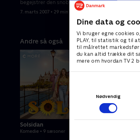
begejstrer den snobbede frue.
jobbet pas
status.
7. marts 2007 • 29 min
8. marts 2
Dine data og coo
Vi bruger egne cookies o
PLAY, til statistik og ti
Andre så også
til målrettet markedsfør
du kan altid trække dit s
mere om hvordan TV 2 be
Nødvendig
Solsidan
Komedie • 9 sæsoner