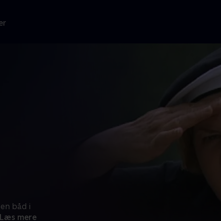
er
 en båd i
Læs mere