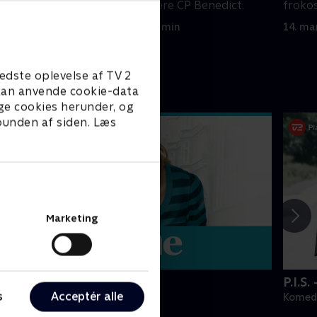
tens
Richard skal invitere CP Benedict.
frokos
13. marts 2007 • 28 min
14. ma
edste oplevelse af TV 2
e kan anvende cookie-data
ge cookies herunder, og
 bunden af siden. Læs
Marketing
Nynne
P.I.S.
s
Acceptér alle
omedie • 1 sæsoner
Komedi