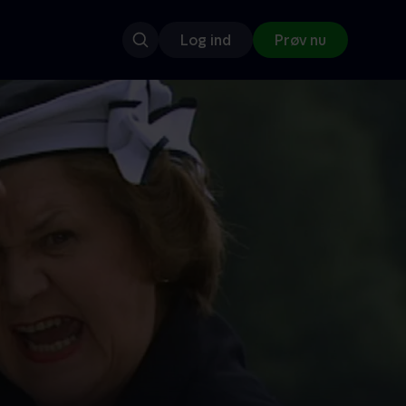
Log ind
Prøv nu