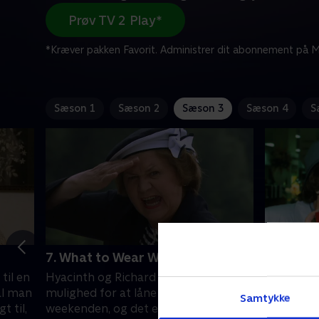
Prøv TV 2 Play*
*Kræver pakken Favorit. Administrer dit abonnement på Mi
Sæson 1
Sæson 2
Sæson 3
Sæson 4
S
7. What to Wear When Yachting
1. A Job
til en
Hyacinth og Richard har fået
Et lokalt
al man
mulighed for at låne en båd i
stilling l
Samtykke
t til,
weekenden, og det er noget, der
det lige e