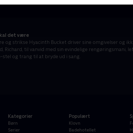
kal det være
e og strikse Hyacinth Bucket driver sine omgivelser og ik
 Richard, til vanvid med sin evindelige rengøringsmani, lef
-stel og trang til at bryde ud i sang.
Kategorier
Populært
S
Børn
Klovn
F
Serier
Badehotellet
H