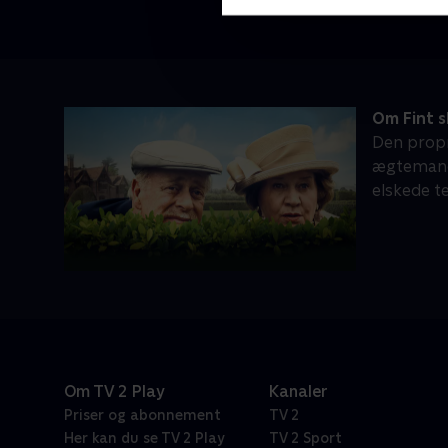
Om Fint s
Den propr
ægtemand,
elskede te
Om TV 2 Play
Kanaler
Priser og abonnement
TV 2
Her kan du se TV 2 Play
TV 2 Sport