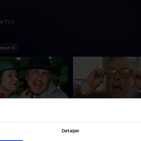
t TV 2.
æson 5
 for Richard
2. Country Retreat
 firma har en overordnet
Hyacinth er fast besluttet 
edig, og Hyacinth mener, at
en hytte på landet, som hun
Detaljer
r noget for Richard. For
Richard kan bruge til udflug