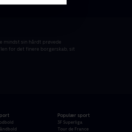
ke mindst sin hårdt prøvede
len for det finere borgerskab, sit
port
Populær sport
odbold
3F Superliga
åndbold
Tour de France