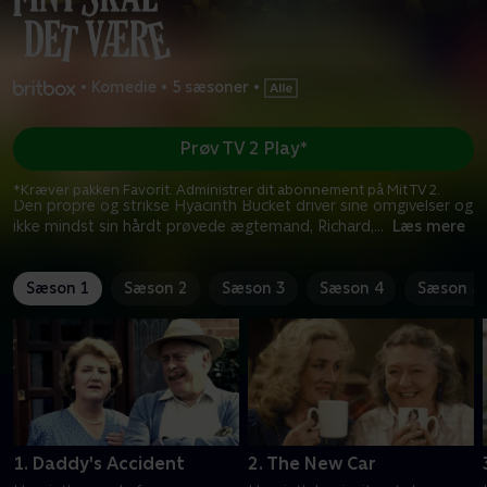
•
Komedie
•
5 sæsoner
•
Prøv TV 2 Play*
*Kræver pakken Favorit. Administrer dit abonnement på Mit TV 2.
Den propre og strikse Hyacinth Bucket driver sine omgivelser og
ikke mindst sin hårdt prøvede ægtemand, Richard,
...
Læs mere
Sæson 1
Sæson 2
Sæson 3
Sæson 4
Sæson 5
1. Daddy's Accident
2. The New Car