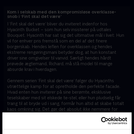
Kom i selskab med den kompromisløse overklasse-
snob i ‘Fint skal det være’
I ‘Fint skal det være’ bliver du inviteret indenfor hos
Hyacinth Bucket – som hun selv insisterer på udtales
Bouquet. Hyacinth har sat sig det ultimative mål i livet: Hun
vil for enhver pris fremstå som en del af det finere
borgerskab. Hendes leflen for overklassen og hendes
ekstreme rengøringsmani betyder dog, at hun konstant
driver sine omgivelser til vanvid. Særligt hendes hårdt
prøvede ægtemand, Richard, må stå model til mange
absurde krav i hverdagen.
Gennem serien ‘Fint skal det være’ følger du Hyacinths
utrættelige kamp for at opretholde den perfekte facade.
Hvad enten hun inviterer på sine berømte, eksklusive
teselskaber med sit elskede te-stel, eller hun pludselig får
trang til at bryde ud i sang, formår hun altid at skabe totalt
kaos omkring sig. Det gør det absolut ikke nemmere for
hende, at hendes ret så farverige og temmelig ufine familie
fra arbejderklassen konstant dukker op og truer med at
pille glansen af hendes fine manerer.