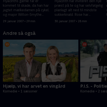
Hyacinths gamle far er
Hyacinth har inviteret den nye
kommet til skade, da han har
præst på te og har selvfølgelig
jagtet mælkedamen på cykel,
planlagt alt ned til mindste
og major Wilton-Smythe
sukkerknald. Rose har
kommer med lidt for
kærestesorger og truer med
29. januar 2007 • 29 min
30. januar 2007 • 28 min
nærgående tilnærmelser til
selvmord.
Hyacinth.
Andre så også
Hjælp, vi har arvet en vingård
P.I.S. - Polit
Komedie • 1 sæsoner
Komedie • 2 sæ