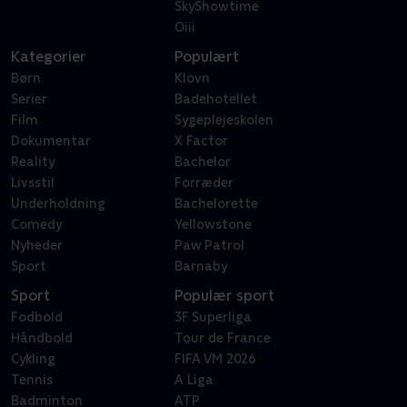
SkyShowtime
Oiii
Kategorier
Populært
Børn
Klovn
Serier
Badehotellet
Film
Sygeplejeskolen
Dokumentar
X Factor
Reality
Bachelor
Livsstil
Forræder
Underholdning
Bachelorette
Comedy
Yellowstone
Nyheder
Paw Patrol
Sport
Barnaby
Sport
Populær sport
Fodbold
3F Superliga
Håndbold
Tour de France
Cykling
FIFA VM 2026
Tennis
A Liga
Badminton
ATP