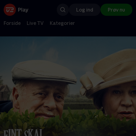
Log ind
Prøv nu
Forside
Live TV
Kategorier