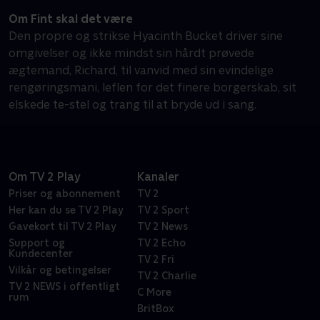
Om Fint skal det være
Den propre og strikse Hyacinth Bucket driver sine
omgivelser og ikke mindst sin hårdt prøvede
ægtemand, Richard, til vanvid med sin evindelige
rengøringsmani, leflen for det finere borgerskab, sit
elskede te-stel og trang til at bryde ud i sang.
Om TV 2 Play
Kanaler
Priser og abonnement
TV 2
Her kan du se TV 2 Play
TV 2 Sport
Gavekort til TV 2 Play
TV 2 News
Support og
TV 2 Echo
Kundecenter
TV 2 Fri
Vilkår og betingelser
TV 2 Charlie
TV 2 NEWS i offentligt
C More
rum
BritBox