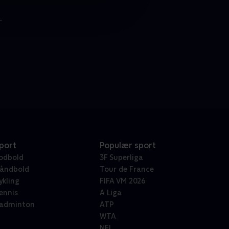
.
port
Populær sport
odbold
3F Superliga
åndbold
Tour de France
ykling
FIFA VM 2026
ennis
A Liga
adminton
ATP
WTA
NFL