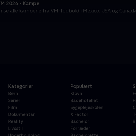
VM 2026 - Kampe
gense alle kampene fra VM-fodbold i Mexico, USA og Canada
Kategorier
Populært
S
Børn
Klovn
F
Serier
Badehotellet
H
Film
Sygeplejeskolen
C
Dokumentar
X Factor
T
Reality
Bachelor
B
Livsstil
Forræder
Underholdning
Bachelorette