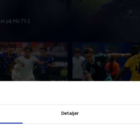
nt på Mit TV 2.
om 7 dage
Udløber om 7 dage
-Spanien
Ecuador-Tyskland
Detaljer
gense VM-opgøret mellem
Se eller gense VM-opgøret
g Spanien.
Ecuador og Tyskland.
26 • 127 min
25. juni 2026 • 120 min