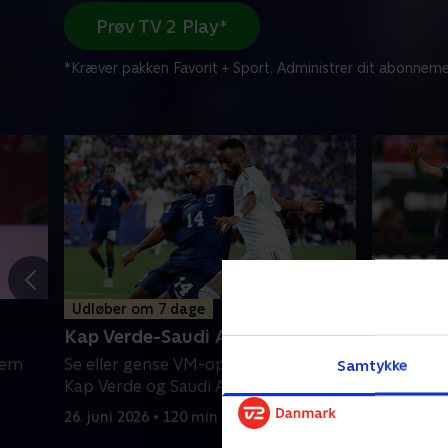
Prøv TV 2 Play*
*Kræver pakken Favorit + Sport. Administrer dit abonneme
Udløber om 7 dage
Udløber 
Kap Verde-Saudi Arabien
Uruguay
lem
Se eller gense VM-opgøret mellem
Se eller 
Samtykke
Kap Verde og Saudi Arabien.
Uruguay o
26. juni 2026 • 120 min
26. juni 20