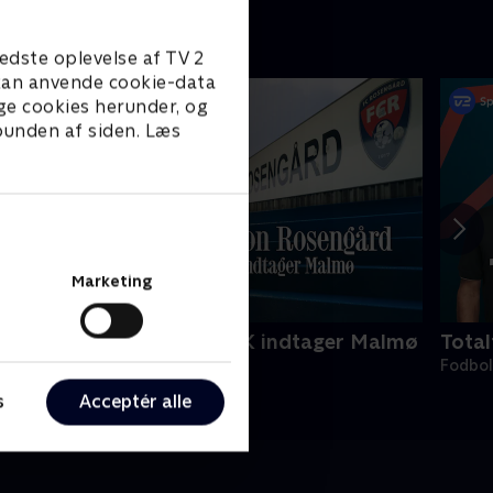
edste oplevelse af TV 2
e kan anvende cookie-data
ge cookies herunder, og
 bunden af siden. Læs
Marketing
peration Rosengård - FCK indtager Malmø
Tota
odbold • 1 sæsoner
Fodbo
s
Acceptér alle