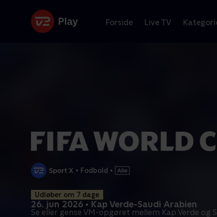
Forside
Live TV
Kategori
•
Fodbold
•
Udløber om 7 dage
26. jun 2026 • Kap Verde-Saudi Arabien
Se eller gense VM-opgøret mellem Kap Verde og S