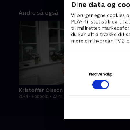
Dine data og coo
Andre så også
Vi bruger egne cookies o
PLAY, til statistik og ti
til målrettet markedsfør
du kan altid trække dit s
mere om hvordan TV 2 be
Nødvendig
Kristoffer Olsson - min vigtigste kamp
2024 • Fodbold • 22 min