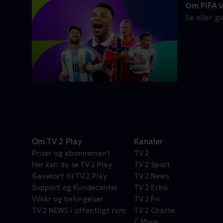
Om FIFA 
Se eller 
Om TV 2 Play
Kanaler
Priser og abonnement
TV 2
Her kan du se TV 2 Play
TV 2 Sport
Gavekort til TV 2 Play
TV 2 News
Support og Kundecenter
TV 2 Echo
Vilkår og betingelser
TV 2 Fri
TV 2 NEWS i offentligt rum
TV 2 Charlie
C More