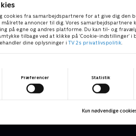
kies
g cookies fra samarbejdspartnere for at give dig den b
l at målrette annoncer til dig. Vores samarbejdspartner
ing på egne og andres platforme. Du kan til- og fravæl
amtykke tilbage ved at klikke på ’Cookie-indstillinger’ i
handler dine oplysninger i
TV 2s privatlivspolitik
.
Samtykkevalg
Præferencer
Statistik
Landsholdslejren
O
Fodbold
F
Kun nødvendige cookie