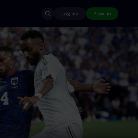
Log ind
Prøv nu