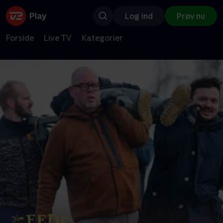
Log ind
Prøv nu
Forside
Live TV
Kategorier