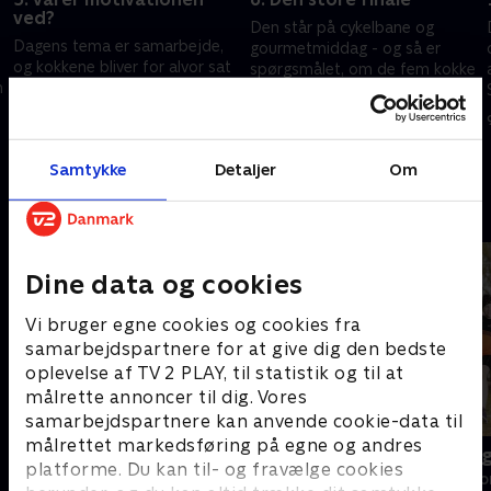
ved?
Den står på cykelbane og
Dagens tema er samarbejde,
gourmetmiddag - og så er
og kokkene bliver for alvor sat
spørgsmålet, om de fem kokke
n
på prøve, når de udsættes for
har formået af finde den
en hård militærøvelse. Og i
sunde livsstil, de alle drømte
3. marts 2020 • 40 min
køkkenet står Mikkel Marschall
om?
25. februar 2020 • 40 min
for menuen.
Samtykke
Detaljer
Om
Andre så også
Dine data og cookies
Vi bruger egne cookies og cookies fra
samarbejdspartnere for at give dig den bedste
oplevelse af TV 2 PLAY, til statistik og til at
målrette annoncer til dig. Vores
samarbejdspartnere kan anvende cookie-data til
målrettet markedsføring på egne og andres
Tre sultne mænd
Min sindssyg
platforme. Du kan til- og fravælge cookies
Livsstil • 1 sæsoner
Livsstil • 3 sæs