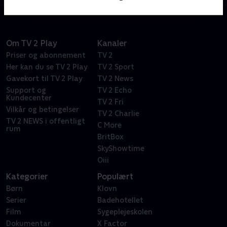
Om TV 2 Play
Kanaler
Priser og abonnement
TV 2
Her kan du se TV 2 Play
TV 2 Sport
Gavekort til TV 2 Play
TV 2 News
Support og
TV 2 Echo
Kundecenter
TV 2 Fri
Vilkår og betingelser
TV 2 Charlie
TV 2 NEWS i offentligt
C More
rum
BritBox
SkyShowtime
Oiii
Kategorier
Populært
Børn
Klovn
Serier
Badehotellet
Film
Sygeplejeskolen
Dokumentar
X Factor