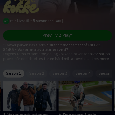
•
Livsstil
•
5 sæsoner
•
Prøv TV 2 Play*
*Kræver pakken Basis. Administrer dit abonnement på Mit TV 2.
S1:E5 • Varer motivationen ved?
Dagens tema er samarbejde, og kokkene bliver for alvor sat på
prøve, når de udsættes for en hård militærøvelse.
...
Læs mere
Sæson 1
Sæson 2
Sæson 3
Sæson 4
Sæson 5
5. Varer motivationen
6. Den store finale