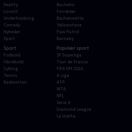
Reality
Bachelor
Livsstil
Forræder
Underholdning
Bachelorette
Comedy
Yellowstone
Nyheder
Paw Patrol
Sport
Barnaby
Sport
Populær sport
Fodbold
3F Superliga
Håndbold
Tour de France
Cykling
FIFA VM 2026
Tennis
A Liga
Badminton
ATP
WTA
NFL
Serie A
Diamond League
La Vuelta