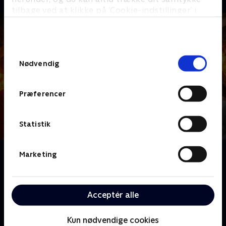
tilbage ved at klikke på ’Cookie-indstillinger’ i
bunden af siden. Læs mere om hvordan TV 2
behandler dine oplysninger i
TV 2s privatlivspolitik
.
Samtykkevalg
Nødvendig
Præferencer
Statistik
Om Fear Factor
Marketing
Elsker du at se andre skubbe til grænser og gøre ting,
du aldrig selv ville turde? Så gør dig klar, når Ruben
Søltoft byder 12 deltagere velkommen til 'Fear
Acceptér alle
Factor' anno 2025 - hvor frygt, venskab og viljestyrke
bliver sat på den ultimative prøve.
Kun nødvendige cookies