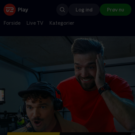
Log ind
Prøv nu
Forside
Live TV
Kategorier