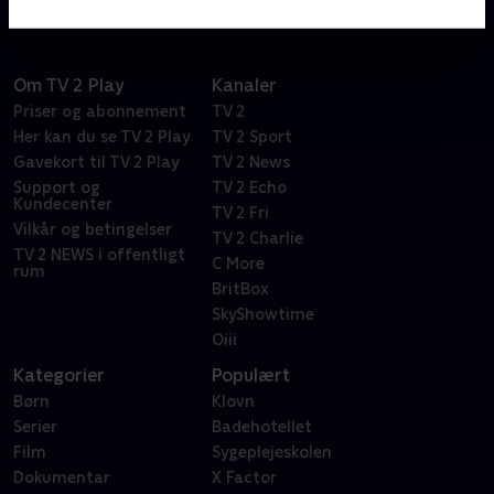
Om TV 2 Play
Kanaler
Priser og abonnement
TV 2
Her kan du se TV 2 Play
TV 2 Sport
Gavekort til TV 2 Play
TV 2 News
Support og
TV 2 Echo
Kundecenter
TV 2 Fri
Vilkår og betingelser
TV 2 Charlie
TV 2 NEWS i offentligt
C More
rum
BritBox
SkyShowtime
Oiii
Kategorier
Populært
Børn
Klovn
Serier
Badehotellet
Film
Sygeplejeskolen
Dokumentar
X Factor