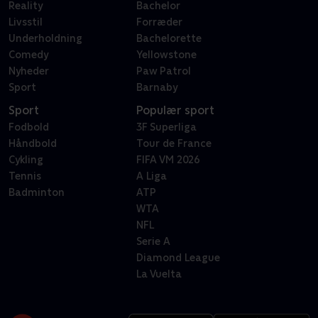
Reality
Bachelor
Livsstil
Forræder
Underholdning
Bachelorette
Comedy
Yellowstone
Nyheder
Paw Patrol
Sport
Barnaby
Sport
Populær sport
Fodbold
3F Superliga
Håndbold
Tour de France
Cykling
FIFA VM 2026
Tennis
A Liga
Badminton
ATP
WTA
NFL
Serie A
Diamond League
La Vuelta