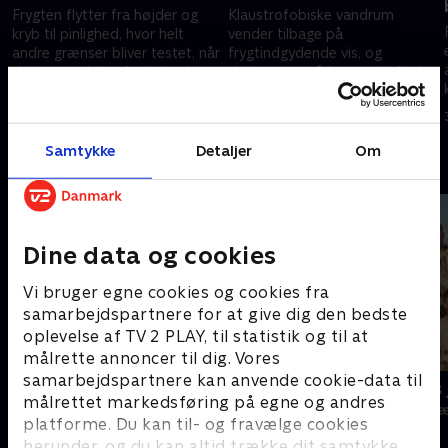
Frygten flytter fra højder og
Klaustrofobiske vandrum
kryb til pinlighed, hvor helt
vender tilbage på
andre grænser bliver testet, når
frygtindgydende vis, og
deltagerne bliver kastet ud i
deltagerne må kæmpe i blinde,
skjult kamera med Ruben i
mens levende væsener bider
17. januar 2026 • 31 min
24. januar 2026 • 34 min
øret.
efter dem – og måske i dem.
Samtykke
Detaljer
Om
Andre så også
Dine data og cookies
Vi bruger egne cookies og cookies fra
samarbejdspartnere for at give dig den bedste
oplevelse af TV 2 PLAY, til statistik og til at
målrette annoncer til dig. Vores
samarbejdspartnere kan anvende cookie-data til
Danmarks dummeste
24 stjerners 
målrettet markedsføring på egne og andres
TV-Shows • 1 sæsoner
TV-Shows • 1 s
platforme. Du kan til- og fravælge cookies
herunder, og du kan altid trække dit samtykke