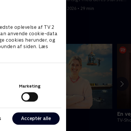
ener.
frygt.
7. februar 2026 • 29 min
min
edste oplevelse af TV 2
e kan anvende cookie-data
ge cookies herunder, og
 bunden af siden. Læs
Marketing
oksen
En ve
s
Acceptér alle
V-Shows • 1 sæsoner
TV-Sho