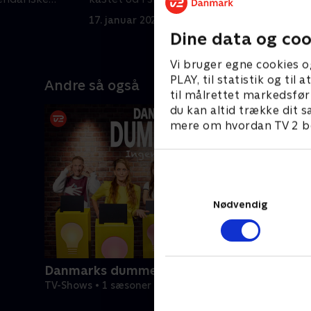
øret.
m
17. januar 2026 • 31 min
2
Dine data og coo
Vi bruger egne cookies o
PLAY, til statistik og ti
Andre så også
til målrettet markedsfør
du kan altid trække dit s
mere om hvordan TV 2 be
Nødvendig
Danmarks dummeste
TV-Shows • 1 sæsoner