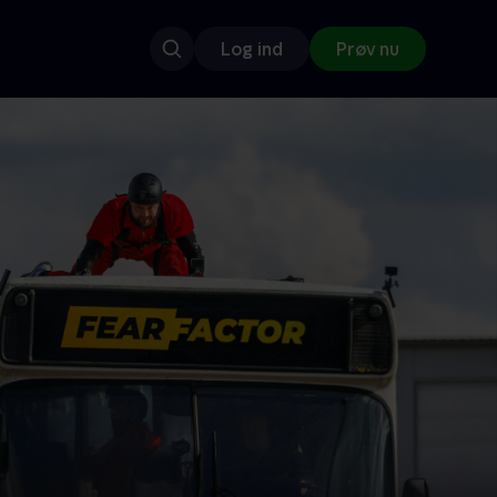
Log ind
Prøv nu