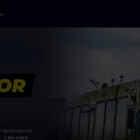
er
l deres værste
..
Læs mere