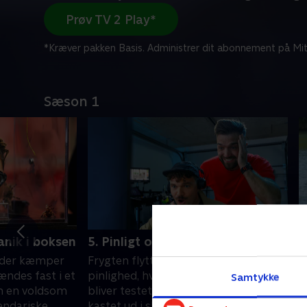
Prøv TV 2 Play*
*Kræver pakken Basis. Administrer dit abonnement på Mit
Sæson 1
anik i boksen
5. Pinligt og klamt
6
e, der kæmper
Frygten flytter fra højder og kryb til
K
ændes fast i et
pinlighed, hvor helt andre grænser
t
Samtykke
m en voldsom
bliver testet, når deltagerne bliver
d
gendariske
kastet ud i skjult kamera med Ruben i
l