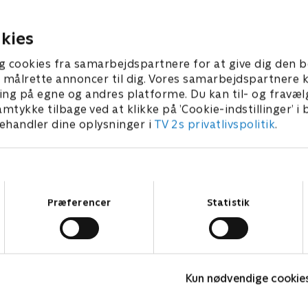
og blodtørstige væs
åske i dem.
4. januar 2026 • 34 min
31. januar 2026 • 34 
kies
g cookies fra samarbejdspartnere for at give dig den b
l at målrette annoncer til dig. Vores samarbejdspartner
ing på egne og andres platforme. Du kan til- og fravæl
amtykke tilbage ved at klikke på ’Cookie-indstillinger’ i
handler dine oplysninger i
TV 2s privatlivspolitik
.
Samtykkevalg
Præferencer
Statistik
24 stjerners julikalender
B
Kun nødvendige cookie
TV-Shows • 1 sæsoner
T