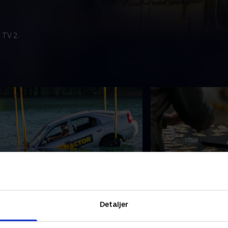
 TV 2.
. Fastlåst blindebuk
7. Fælden klappe
strømmer
laustrofobiske vandrum vender
For at vinde en plad
Detaljer
ilbage på frygtindgydende vis, og
sidste deltagere nød
eltagerne må kæmpe i blinde, mens
og smerte samt k
evende væsener bider efter dem – og