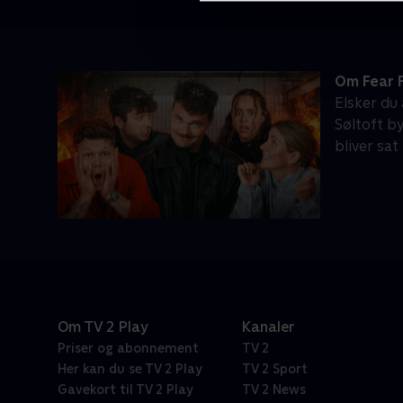
Om Fear 
Elsker du 
Søltoft b
bliver sat
Om TV 2 Play
Kanaler
Priser og abonnement
TV 2
Her kan du se TV 2 Play
TV 2 Sport
Gavekort til TV 2 Play
TV 2 News