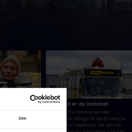
r og blodet
8. Af jord er du kommet
Busturen fra helvede sender
s i finalen er de
Om
finalisterne tilbage til deres værste
t til at gå i mørke
'Fear Factor'-øjeblikke, før de står
æmpe med fælder
ansigt til ansigt med deres største