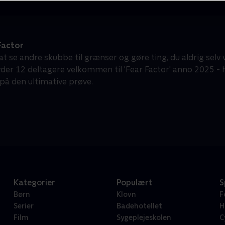
Factor
at se andre skubbe til grænser og gøre ting, du aldrig selv v
yder 12 deltagere velkommen til 'Fear Factor' anno 2025 - h
 på den ultimative prøve.
Kategorier
Populært
S
Børn
Klovn
F
Serier
Badehotellet
H
Film
Sygeplejeskolen
C