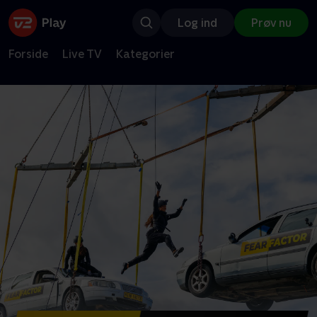
Log ind
Prøv nu
Forside
Live TV
Kategorier