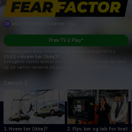
•
TV-Shows
•
1 sæson
•
Prøv TV 2 Play*
*Kræver pakken Basis. Administrer dit abonnement på Mit TV 2.
S1:E1 • Hvem tør (ikke)?
Deltagerne kastes direkte ud i frygten, da højdeskræk, ild, vand
og dyr sætter nerverne på prøve lige fra første øjeblik.
Sæson 1
1. Hvem tør (ikke)?
2. Flyv, kør og løb for livet