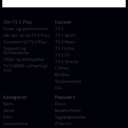
Om TV 2 Play
Kanaler
Priser og abonnement
TV 2
Her kan du se TV 2 Play
TV 2 Sport
Gavekort til TV 2 Play
TV 2 News
Support og
TV 2 Echo
Kundecenter
TV 2 Fri
Vilkår og betingelser
TV 2 Charlie
TV 2 NEWS i offentligt
C More
rum
BritBox
SkyShowtime
Oiii
Kategorier
Populært
Børn
Klovn
Serier
Badehotellet
Film
Sygeplejeskolen
Dokumentar
X Factor