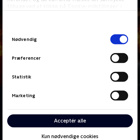
tilbage ved at klikke på ’Cookie-indstillinger’ i
bunden af siden. Læs mere om hvordan TV 2
behandler dine oplysninger i
TV 2s privatlivspolitik
.
Samtykkevalg
Nødvendig
Præferencer
Statistik
Om Fear Factor
Marketing
Elsker du at se andre skubbe til grænser og gøre ting,
du aldrig selv ville turde? Så gør dig klar, når Ruben
Søltoft byder 12 deltagere velkommen til 'Fear
Acceptér alle
Factor' anno 2025 - hvor frygt, venskab og viljestyrke
bliver sat på den ultimative prøve.
Kun nødvendige cookies