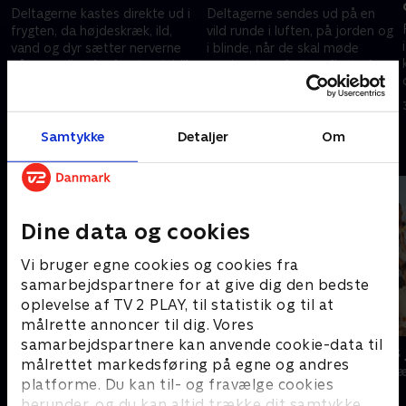
Deltagerne kastes direkte ud i
Deltagerne sendes ud på en
frygten, da højdeskræk, ild,
vild runde i luften, på jorden og
vand og dyr sætter nerverne
i blinde, når de skal møde
på prøve lige fra første øjeblik.
mørke, duer, fart og flygte fra
skarpe tænder.
20. december 2025 • 31 min
27. december 2025 • 28 min
Samtykke
Detaljer
Om
Andre så også
Dine data og cookies
Vi bruger egne cookies og cookies fra
samarbejdspartnere for at give dig den bedste
oplevelse af TV 2 PLAY, til statistik og til at
målrette annoncer til dig. Vores
samarbejdspartnere kan anvende cookie-data til
Danmarks dummeste
24 stjerners 
målrettet markedsføring på egne og andres
TV-Shows • 1 sæsoner
TV-Shows • 1 s
platforme. Du kan til- og fravælge cookies
herunder, og du kan altid trække dit samtykke