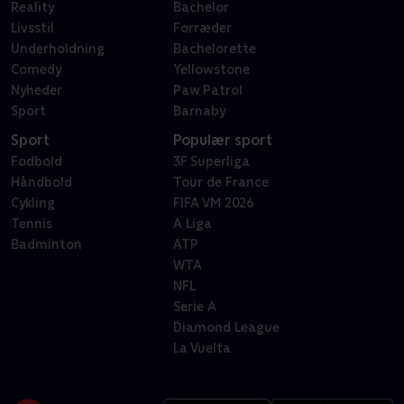
Reality
Bachelor
Livsstil
Forræder
Underholdning
Bachelorette
Comedy
Yellowstone
Nyheder
Paw Patrol
Sport
Barnaby
Sport
Populær sport
Fodbold
3F Superliga
Håndbold
Tour de France
Cykling
FIFA VM 2026
Tennis
A Liga
Badminton
ATP
WTA
NFL
Serie A
Diamond League
La Vuelta