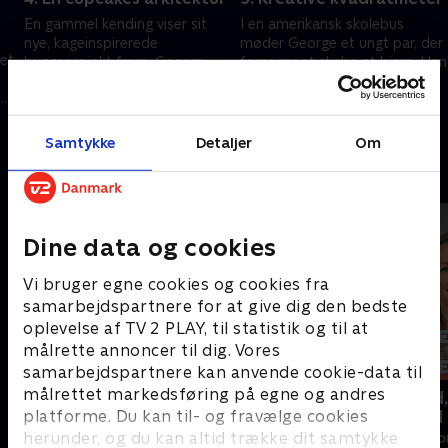
En gammel kending viser sit
I en amerikansk skolebus
nye, kageinspirerede
møder George et ungt par, der
 et
byggeprojekt frem. George
forsøger at skabe et hjem. Han
besøger også en
oplever et unikt byggeri, hvor
livsforandrende familiebil og
gamle kølerum skal blive til en
12. september 2025 • 45 min
19. september 2025 • 46 min
oplever Portugals smalleste
øko-hytte.
hus.
Samtykke
Detaljer
Om
Andre så også
Dine data og cookies
Vi bruger egne cookies og cookies fra
samarbejdspartnere for at give dig den bedste
oplevelse af TV 2 PLAY, til statistik og til at
målrette annoncer til dig. Vores
samarbejdspartnere kan anvende cookie-data til
målrettet markedsføring på egne og andres
Nyt liv i gamle huse
Beliggenhed,
beliggenhed
platforme. Du kan til- og fravælge cookies
Livsstil • 1 sæsoner
herunder, og du kan altid trække dit samtykke
Livsstil • 4 sæs