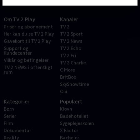
Om TV 2 Play
Kanaler
Priser og abonnement
TV 2
Her kan du se TV 2 Play
TV 2 Sport
Gavekort til TV 2 Play
TV 2 News
Support og
TV 2 Echo
Kundecenter
TV 2 Fri
Vilkår og betingelser
TV 2 Charlie
TV 2 NEWS i offentligt
C More
rum
BritBox
SkyShowtime
Oiii
Kategorier
Populært
Børn
Klovn
Serier
Badehotellet
Film
Sygeplejeskolen
Dokumentar
X Factor
Reality
Bachelor