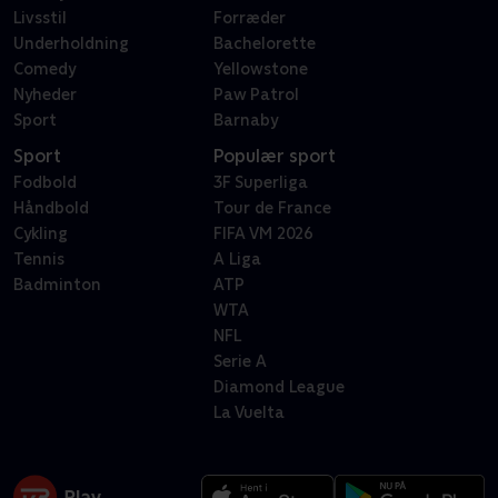
Livsstil
Forræder
Underholdning
Bachelorette
Comedy
Yellowstone
Nyheder
Paw Patrol
Sport
Barnaby
Sport
Populær sport
Fodbold
3F Superliga
Håndbold
Tour de France
Cykling
FIFA VM 2026
Tennis
A Liga
Badminton
ATP
WTA
NFL
Serie A
Diamond League
La Vuelta