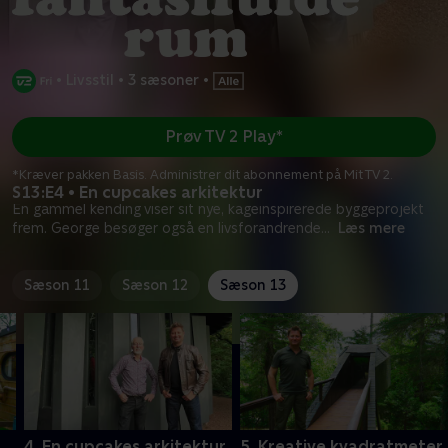
•
Livsstil
•
3 sæsoner
•
Prøv TV 2 Play*
*Kræver pakken Basis. Administrer dit abonnement på Mit TV 2.
S13:E4 • En cupcakes arkitektur
En gammel kending viser sit nye, kageinspirerede byggeprojekt
frem. George besøger også en livsforandrende
...
Læs mere
Sæson 11
Sæson 12
Sæson 13
4. En cupcakes arkitektur
5. Kreative kvadratmeter