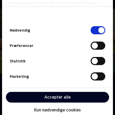
tilbage ved at klikke på ’Cookie-indstillinger’ i
bunden af siden. Læs mere om hvordan TV 2
behandler dine oplysninger i
TV 2s privatlivspolitik
.
Samtykkevalg
Nødvendig
Præferencer
Statistik
Marketing
Om Fantasifulde rum UK
Kreativiteten når nye højder, når George Clarke
udforsker fantasifulde rum. Magiske huler, et skjult
Acceptér alle
badeværelse og utallige hjem på hjul. Her er det kun
fantasien, der sætter grænser.
Kun nødvendige cookies