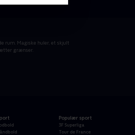
e rum. Magiske huler, et skjult
sætter grænser.
port
Populær sport
odbold
3F Superliga
åndbold
Tour de France