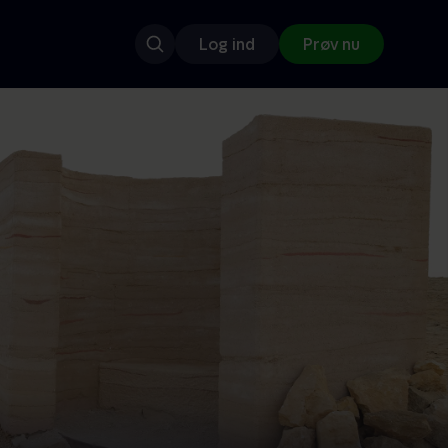
Log ind
Prøv nu