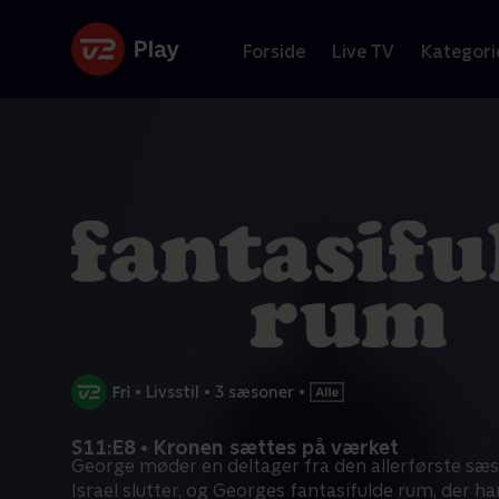
Forside
Live TV
Kategori
•
Livsstil
•
3 sæsoner
•
S11:E8 • Kronen sættes på værket
George møder en deltager fra den allerførste sæso
Israel slutter, og Georges fantasifulde rum, der ha