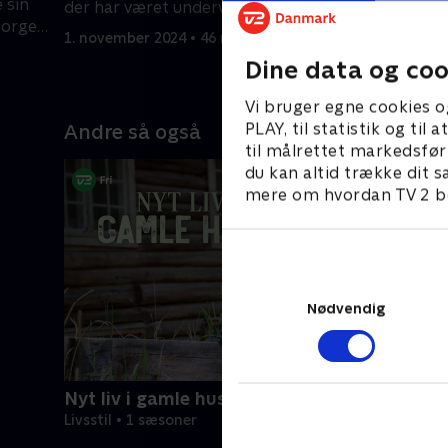
 sin
der har været undervejs i ti år, står
forvandle 
eorge
endelig klar.
himmelhøj
1. november 2024 • 46 min
2. august 
Dine data og coo
Vi bruger egne cookies o
PLAY, til statistik og ti
Andre så også
til målrettet markedsfør
du kan altid trække dit s
mere om hvordan TV 2 be
Nødvendig
Nyt liv i gamle huse
Livsstil • 1 sæsoner