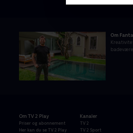
Om Fanta
Kreativite
badeværel
Om TV 2 Play
Kanaler
Priser og abonnement
TV 2
Her kan du se TV 2 Play
TV 2 Sport