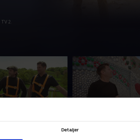
 TV 2.
derne vikingehus
2. Klædt i skaller
op på Georges rejse gennem
Arkitekten George besøger
r et langhus i Randers.
Thyborøn, hvor en lokal fisk
Detaljer
har han en vild ide om at
skabt noget helt unikt. Imen