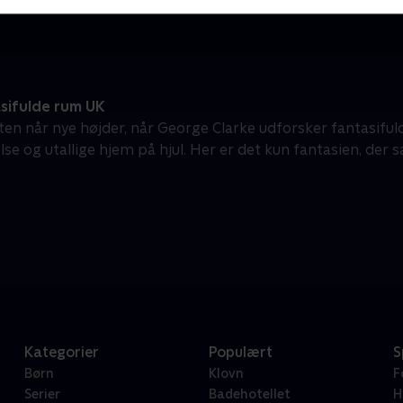
sifulde rum UK
ten når nye højder, når George Clarke udforsker fantasifuld
se og utallige hjem på hjul. Her er det kun fantasien, der 
Kategorier
Populært
S
Børn
Klovn
F
Serier
Badehotellet
H