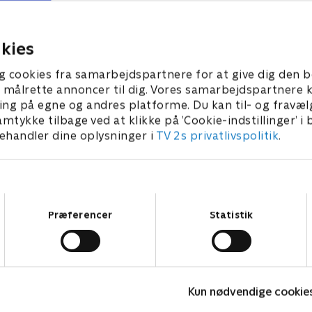
en rusten lift til en
en togvogn forvandlet til et
 hytte.
hundevenligt feriested.
2024 • 45 min
9. august 2024 • 45 min
kies
g cookies fra samarbejdspartnere for at give dig den b
l at målrette annoncer til dig. Vores samarbejdspartner
ing på egne og andres platforme. Du kan til- og fravæl
amtykke tilbage ved at klikke på ’Cookie-indstillinger’ i
handler dine oplysninger i
TV 2s privatlivspolitik
.
Samtykkevalg
Præferencer
Statistik
Beliggenhed, beliggenhed, beliggenhed -
L
sommerhuse
Kun nødvendige cookie
L
Livsstil • 4 sæsoner