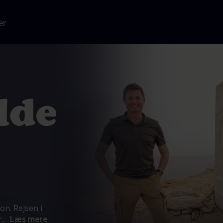
er
n. Rejsen i
r
...
Læs mere