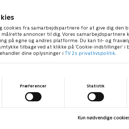
g plan for at få
tættere på jihadisten Boum
seret Boumaza. Mens DSGE
26. februar 2025 • 50 min
på at rekruttere Shapur.
kies
r 2025 • 54 min
g cookies fra samarbejdspartnere for at give dig den b
l at målrette annoncer til dig. Vores samarbejdspartner
ing på egne og andres platforme. Du kan til- og fravæl
amtykke tilbage ved at klikke på ’Cookie-indstillinger’ i
handler dine oplysninger i
TV 2s privatlivspolitik
.
Samtykkevalg
Præferencer
Statistik
Top Dog
T
Kun nødvendige cookie
Krimi & Spænding • 1 sæsoner
K