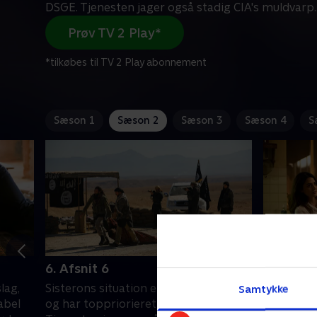
DSGE. Tjenesten jager også stadig CIA's muldvarp.
Prøv TV 2 Play*
*tilkøbes til TV 2 Play abonnement
Sæson 1
Sæson 2
Sæson 3
Sæson 4
S
6. Afsnit 6
7. Afsnit
lag,
Sisterons situation er yderst kritisk
Nadia bed
Samtykke
abel
og har toppriorieret hos DSGE.
Samtidig 