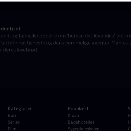
identitet
unik og fængslende serie om 'bureau des légendes', det my
fterretningstjeneste og dens hemmelige agenter. Manipula
r deres levebrød.
Kategorier
Populært
S
Børn
Klovn
F
Serier
Badehotellet
H
Film
Sygeplejeskolen
C