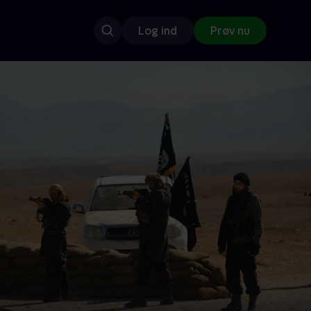
Log ind
Prøv nu