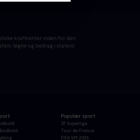
tiske kraftcenter inden for den
tion, løgne og bedrag i statens
port
Populær sport
odbold
3F Superliga
åndbold
Tour de France
ykling
FIFA VM 2026