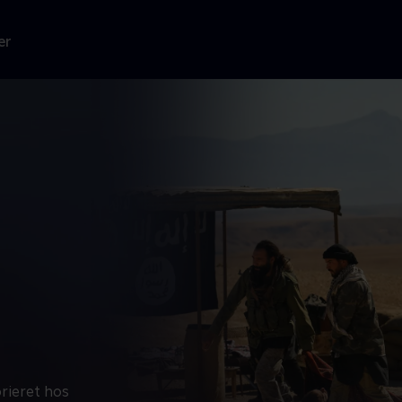
er
orieret hos