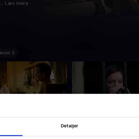
...
Læs mere
æson 5
 7
8. Afsnit 8
Detaljer
er Malotru om hjælp.
Malotru og Céline har kig på
lægger Malotru en
journalist, der måske kan b