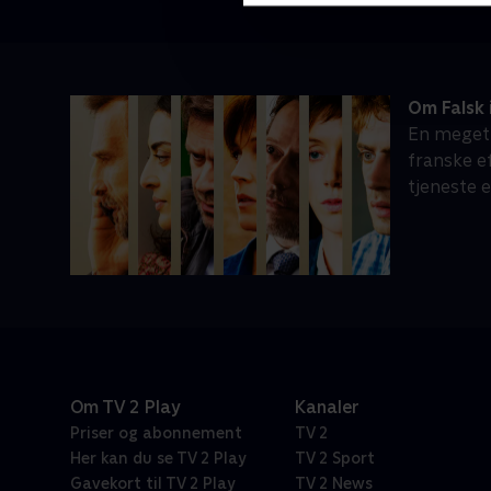
Om Falsk 
En meget 
franske e
tjeneste e
Om TV 2 Play
Kanaler
Priser og abonnement
TV 2
Her kan du se TV 2 Play
TV 2 Sport
Gavekort til TV 2 Play
TV 2 News