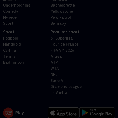
Underholdning
Bachelorette
Comedy
Yellowstone
Nyheder
Paw Patrol
Sport
Barnaby
Sport
Populær sport
Fodbold
3F Superliga
Håndbold
Tour de France
Cykling
FIFA VM 2026
Tennis
A Liga
Badminton
ATP
WTA
NFL
Serie A
Diamond League
La Vuelta