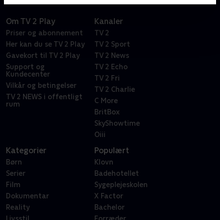
Om TV 2 Play
Kanaler
Priser og abonnement
TV 2
Her kan du se TV 2 Play
TV 2 Sport
Gavekort til TV 2 Play
TV 2 News
Support og
TV 2 Echo
Kundecenter
TV 2 Fri
Vilkår og betingelser
TV 2 Charlie
TV 2 NEWS i offentligt
C More
rum
BritBox
SkyShowtime
Oiii
Kategorier
Populært
Børn
Klovn
Serier
Badehotellet
Film
Sygeplejeskolen
Dokumentar
X Factor
Reality
Bachelor
Livsstil
Forræder