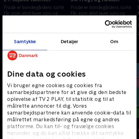
Frode er bondegårdens sorte
Frode er bondegårdens sorte
får, som altid laver sjov og
får, som altid laver sjov og
fåre-streger. Hver gang
fåre-streger. Hver gang
bondemanden vender ryggen
bondemanden vender ryggen
e
til, finder Frode og hans frække
til, finder Frode og hans frække
29. maj 2023 • 7 min
29. maj 2023 • 7 min
venner på noget.
venner på noget.
Samtykke
Detaljer
Om
Andre så også
Dine data og cookies
Vi bruger egne cookies og cookies fra
samarbejdspartnere for at give dig den bedste
oplevelse af TV 2 PLAY, til statistik og til at
målrette annoncer til dig. Vores
samarbejdspartnere kan anvende cookie-data til
målrettet markedsføring på egne og andres
Rasmus Klump
Gurli Gris
platforme. Du kan til- og fravælge cookies
Børneserier • 3 sæsoner
Børneserier • 4
herunder, og du kan altid trække dit samtykke