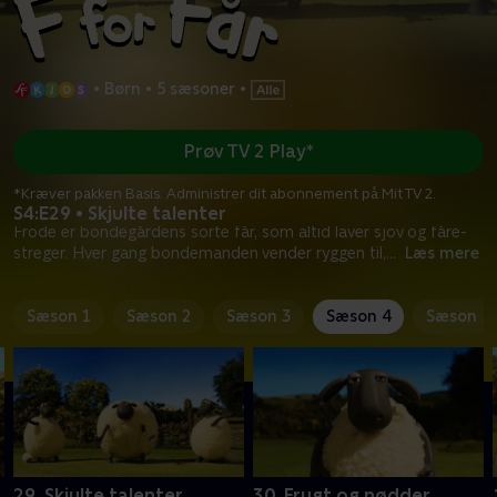
•
Børn
•
5 sæsoner
•
Prøv TV 2 Play*
*Kræver pakken Basis. Administrer dit abonnement på Mit TV 2.
S4:E29 • Skjulte talenter
Frode er bondegårdens sorte får, som altid laver sjov og fåre-
streger. Hver gang bondemanden vender ryggen til,
...
Læs mere
Sæson 1
Sæson 2
Sæson 3
Sæson 4
Sæson 5
29. Skjulte talenter
30. Frugt og nødder