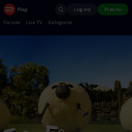
Log ind
Prøv nu
Forside
Live TV
Kategorier