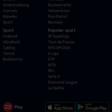
Underholdning
Bachelorette
Comedy
Yellowstone
Nyheder
Paw Patrol
Sport
Barnaby
Sport
Populær sport
Fodbold
3F Superliga
Håndbold
Tour de France
Cykling
FIFA VM 2026
Tennis
A Liga
Badminton
ATP
WTA
NFL
Serie A
Diamond League
La Vuelta