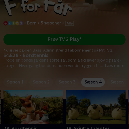
•
Børn
•
5 sæsoner
•
Prøv TV 2 Play*
*Kræver pakken Basis. Administrer dit abonnement på Mit TV 2.
S4:E28 • Bordtennis
Frode er bondegårdens sorte får, som altid laver sjov og fåre-
streger. Hver gang bondemanden vender ryggen til,
...
Læs mere
Sæson 1
Sæson 2
Sæson 3
Sæson 4
Sæson 5
28. Bordtennis
29. Skjulte talenter