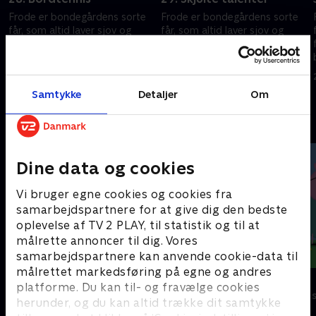
Frode er bondegårdens sorte
Frode er bondegårdens sorte
får, som altid laver sjov og
får, som altid laver sjov og
fåre-streger. Hver gang
fåre-streger. Hver gang
bondemanden vender ryggen
bondemanden vender ryggen
e
til, finder Frode og hans frække
til, finder Frode og hans frække
29. maj 2023 • 7 min
29. maj 2023 • 7 min
venner på noget.
venner på noget.
Samtykke
Detaljer
Om
Andre så også
Dine data og cookies
Vi bruger egne cookies og cookies fra
samarbejdspartnere for at give dig den bedste
oplevelse af TV 2 PLAY, til statistik og til at
målrette annoncer til dig. Vores
samarbejdspartnere kan anvende cookie-data til
målrettet markedsføring på egne og andres
Rasmus Klump
Gurli Gris
platforme. Du kan til- og fravælge cookies
Børneserier • 3 sæsoner
Børneserier • 4
herunder, og du kan altid trække dit samtykke