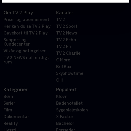
Om TV 2 Play
Kanaler
Priser og abonnement
TV 2
Her kan du se TV 2 Play
TV 2 Sport
Gavekort til TV 2 Play
TV 2 News
Support og
TV 2 Echo
Kundecenter
TV 2 Fri
Vilkår og betingelser
TV 2 Charlie
TV 2 NEWS i offentligt
C More
rum
BritBox
SkyShowtime
Oiii
Kategorier
Populært
Børn
Klovn
Serier
Badehotellet
Film
Sygeplejeskolen
Dokumentar
X Factor
Reality
Bachelor
Livsstil
Forræder