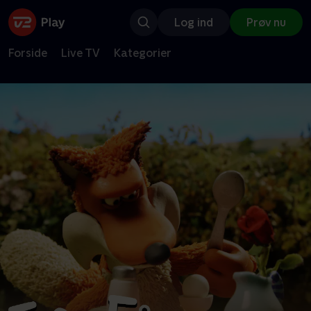
Log ind
Prøv nu
Forside
Live TV
Kategorier