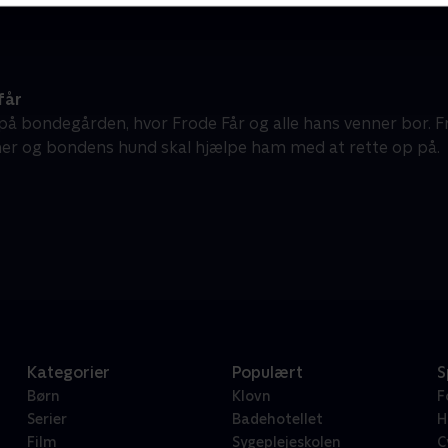
får
t på bondegården, hvor Frode Får og alle hans venner bor.
er og bondens hund skal hjælpe ham med at rette op på.
Kategorier
Populært
S
Børn
Klovn
F
Serier
Badehotellet
H
Film
Sygeplejeskolen
C