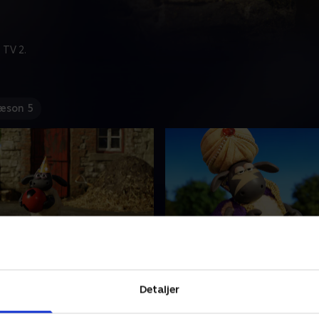
 TV 2.
æson 5
kke med fødselsdagen,
4. Ånden
Frode er bondegårdens sorte
Detaljer
bondegårdens sorte får,
som altid laver sjov og fåre-
laver sjov og fåre-streger.
Hver gang bondemanden v