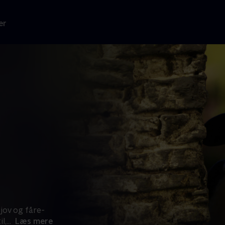
er
jov og fåre-
l,
...
Læs mere