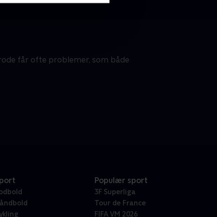
 Frode får ofte problemer, som både
port
Populær sport
odbold
3F Superliga
åndbold
Tour de France
ykling
FIFA VM 2026