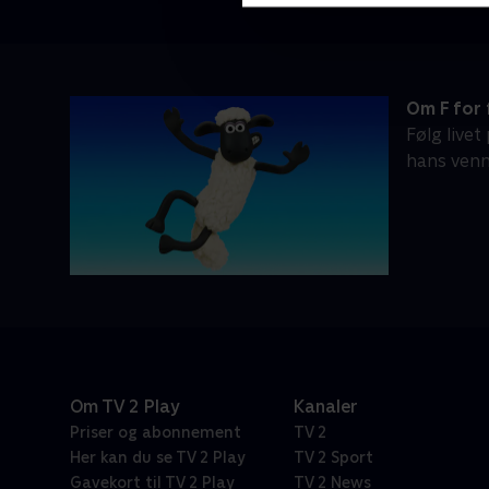
Om F for 
Følg live
hans venn
Om TV 2 Play
Kanaler
Priser og abonnement
TV 2
Her kan du se TV 2 Play
TV 2 Sport
Gavekort til TV 2 Play
TV 2 News