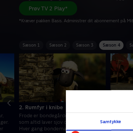
Prøv TV 2 Play*
*Kræver pakken Basis. Administrer dit abonnement på Mit
Sæson 1
Sæson 2
Sæson 3
Sæson 4
S
2. Rumfyr i knibe
3. Tilly
Timmy
r,
Frode er bondegårdens sorte får,
Frode er 
Samtykke
ger.
som altid laver sjov og fåre-streger.
som altid 
er
Hver gang bondemanden vender