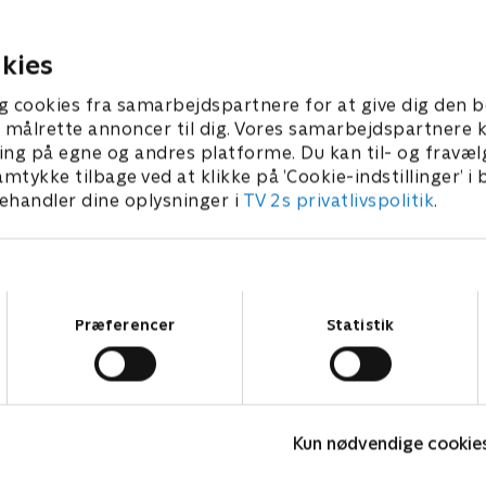
g bondemanden vender
ryggen til, finder Frode og 
, finder Frode og hans
frække venner på noget.
29. maj 2023 • 7 min
nner på noget.
kies
23 • 7 min
g cookies fra samarbejdspartnere for at give dig den b
l at målrette annoncer til dig. Vores samarbejdspartner
ing på egne og andres platforme. Du kan til- og fravæl
amtykke tilbage ved at klikke på ’Cookie-indstillinger’ i
handler dine oplysninger i
TV 2s privatlivspolitik
.
Samtykkevalg
Præferencer
Statistik
Gurli Gris
P
Kun nødvendige cookie
Børneserier • 4 sæsoner
B