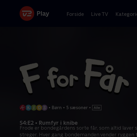
Forside
Live TV
Kategori
•
Børn
•
5 sæsoner
•
S4:E2 • Rumfyr i knibe
Frode er bondegårdens sorte får, som altid laver s
streger. Hver gang bondemanden vender ryggen ti