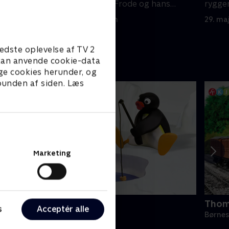
hans
ryggen til, finder Frode og hans
ryggen
frække venner på noget.
frækk
29. maj 2023 • 7 min
29. ma
edste oplevelse af TV 2
e kan anvende cookie-data
ge cookies herunder, og
 bunden af siden. Læs
Marketing
ingu
Thom
s
Acceptér alle
ørneserier • 6 sæsoner
Børnes