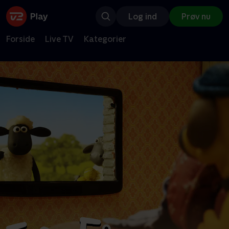
Log ind
Prøv nu
Forside
Live TV
Kategorier