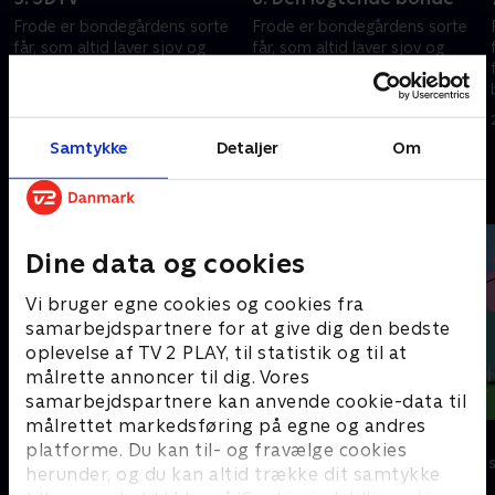
Frode er bondegårdens sorte
Frode er bondegårdens sorte
får, som altid laver sjov og
får, som altid laver sjov og
fåre-streger. Hver gang
fåre-streger. Hver gang
bondemanden vender ryggen
bondemanden vender ryggen
e
til, finder Frode og hans frække
til, finder Frode og hans frække
29. maj 2023 • 7 min
29. maj 2023 • 7 min
venner på noget.
venner på noget.
Samtykke
Detaljer
Om
Andre så også
Dine data og cookies
Vi bruger egne cookies og cookies fra
samarbejdspartnere for at give dig den bedste
oplevelse af TV 2 PLAY, til statistik og til at
målrette annoncer til dig. Vores
samarbejdspartnere kan anvende cookie-data til
målrettet markedsføring på egne og andres
Rasmus Klump
Gurli Gris
platforme. Du kan til- og fravælge cookies
Børneserier • 3 sæsoner
Børneserier • 4
herunder, og du kan altid trække dit samtykke