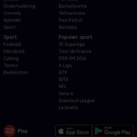
Underholdning
Bachelorette
Comedy
Yellowstone
Nyheder
Paw Patrol
Sport
Barnaby
Sport
Populær sport
Fodbold
3F Superliga
Håndbold
Tour de France
Cykling
FIFA VM 2026
Tennis
A Liga
Badminton
ATP
WTA
NFL
Serie A
Diamond League
La Vuelta