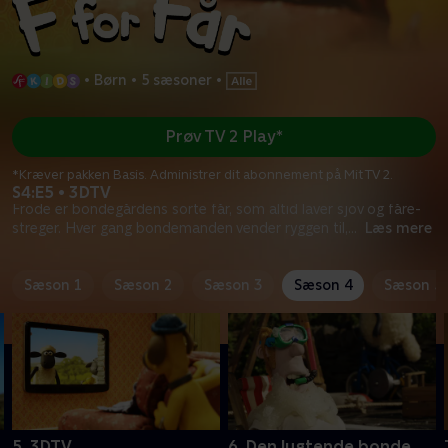
•
Børn
•
5 sæsoner
•
Prøv TV 2 Play*
*Kræver pakken Basis. Administrer dit abonnement på Mit TV 2.
S4:E5 • 3DTV
Frode er bondegårdens sorte får, som altid laver sjov og fåre-
streger. Hver gang bondemanden vender ryggen til,
...
Læs mere
Sæson 1
Sæson 2
Sæson 3
Sæson 4
Sæson 5
5. 3DTV
6. Den lugtende bonde