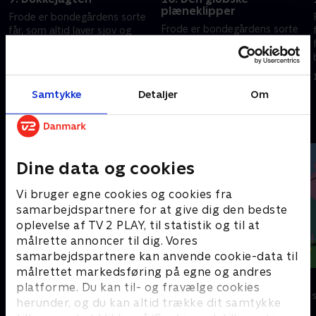
plæneklipper
Frode er bondegårdens sorte
Frode er bondegårdens sorte
får, som altid laver sjov og
får, som altid laver sjov og
fåre-streger. Hver gang
fåre-streger. Hver gang
bondemanden vender ryggen
bondemanden vender ryggen
e
til, finder Frode og hans frække
1. maj 2016 • 6 min
til, finder Frode og hans frække
venner på noget.
1. maj 2016 • 6 min
Samtykke
Detaljer
Om
venner på noget.
Andre så også
Dine data og cookies
Vi bruger egne cookies og cookies fra
samarbejdspartnere for at give dig den bedste
oplevelse af TV 2 PLAY, til statistik og til at
målrette annoncer til dig. Vores
samarbejdspartnere kan anvende cookie-data til
målrettet markedsføring på egne og andres
Rasmus Klump
Gurli Gris
platforme. Du kan til- og fravælge cookies
Børneserier • 3 sæsoner
Børneserier • 4
herunder, og du kan altid trække dit samtykke