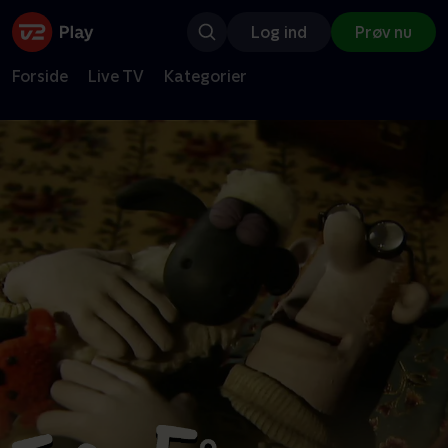
Log ind
Prøv nu
Forside
Live TV
Kategorier