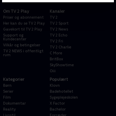
Om TV 2 Play
Kanaler
Priser og abonnement
TV 2
Her kan du se TV 2 Play
TV 2 Sport
Gavekort til TV 2 Play
TV 2 News
Support og
TV 2 Echo
Kundecenter
TV 2 Fri
Vilkår og betingelser
TV 2 Charlie
TV 2 NEWS i offentligt
C More
rum
BritBox
SkyShowtime
Oiii
Kategorier
Populært
Børn
Klovn
Serier
Badehotellet
Film
Sygeplejeskolen
Dokumentar
X Factor
Reality
Bachelor
Livsstil
Forræder