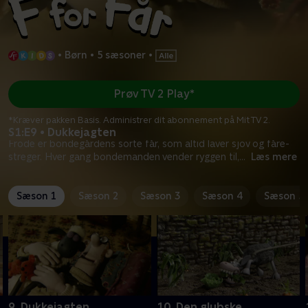
•
Børn
•
5 sæsoner
•
Prøv TV 2 Play*
*Kræver pakken Basis. Administrer dit abonnement på Mit TV 2.
S1:E9 • Dukkejagten
Frode er bondegårdens sorte får, som altid laver sjov og fåre-
streger. Hver gang bondemanden vender ryggen til,
...
Læs mere
Sæson 1
Sæson 2
Sæson 3
Sæson 4
Sæson 5
9. Dukkejagten
10. Den glubske