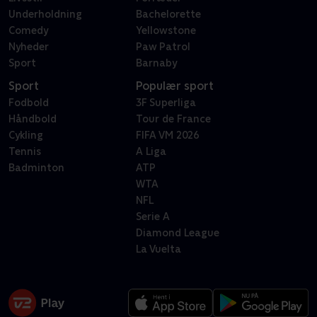
Underholdning
Bachelorette
Comedy
Yellowstone
Nyheder
Paw Patrol
Sport
Barnaby
Sport
Populær sport
Fodbold
3F Superliga
Håndbold
Tour de France
Cykling
FIFA VM 2026
Tennis
A Liga
Badminton
ATP
WTA
NFL
Serie A
Diamond League
La Vuelta