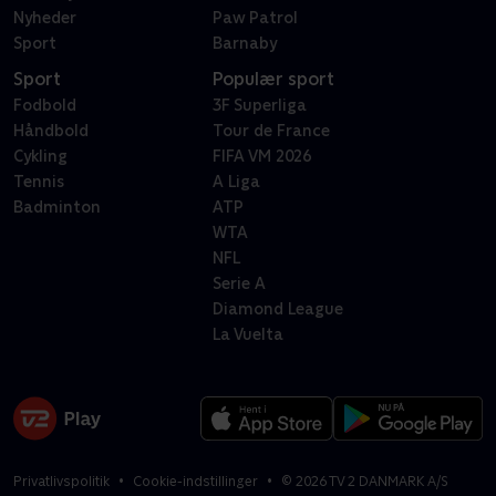
Nyheder
Paw Patrol
Sport
Barnaby
Sport
Populær sport
Fodbold
3F Superliga
Håndbold
Tour de France
Cykling
FIFA VM 2026
Tennis
A Liga
Badminton
ATP
WTA
NFL
Serie A
Diamond League
La Vuelta
Privatlivspolitik
Cookie-indstillinger
©
2026
TV 2 DANMARK A/S