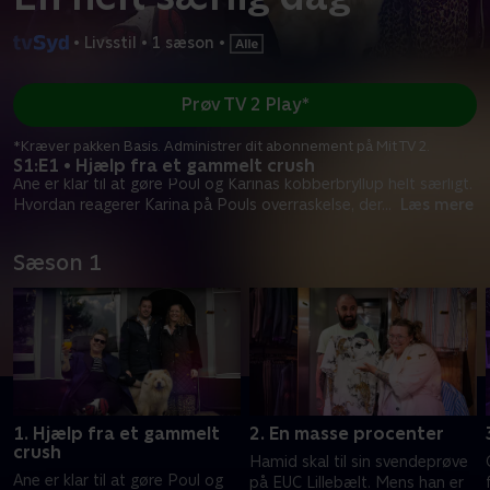
•
Livsstil
•
1 sæson
•
Prøv TV 2 Play*
*Kræver pakken Basis. Administrer dit abonnement på Mit TV 2.
S1:E1 • Hjælp fra et gammelt crush
Ane er klar til at gøre Poul og Karinas kobberbryllup helt særligt.
Hvordan reagerer Karina på Pouls overraskelse, der
...
Læs mere
Sæson 1
1. Hjælp fra et gammelt
2. En masse procenter
crush
Hamid skal til sin svendeprøve
Ane er klar til at gøre Poul og
på EUC Lillebælt. Mens han er