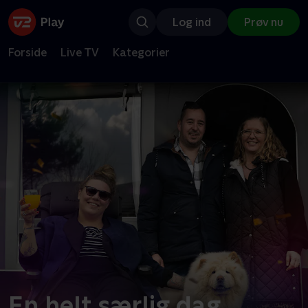
Log ind
Prøv nu
Forside
Live TV
Kategorier
En helt særlig dag