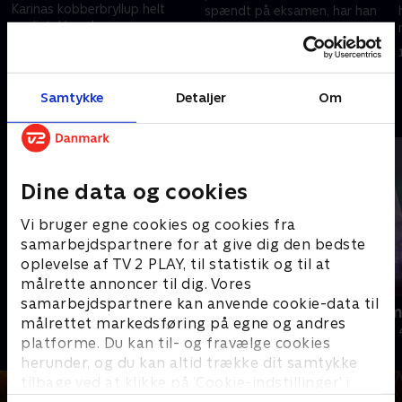
Karinas kobberbryllup helt
spændt på eksamen, har han
særligt. Hvordan reagerer
ikke de store forventninger til
Karina på Pouls overraskelse,
skolens dimission. Det vil Ane
6. oktober 2023 • 22 min
der indebærer hjælp fra et
ændre på.
29. september 2023 • 22 min
gammel crush?
Samtykke
Detaljer
Om
Andre så også
Dine data og cookies
Vi bruger egne cookies og cookies fra
samarbejdspartnere for at give dig den bedste
oplevelse af TV 2 PLAY, til statistik og til at
målrette annoncer til dig. Vores
samarbejdspartnere kan anvende cookie-data til
Jul på slottet - Warwick
Julelys for m
målrettet markedsføring på egne og andres
2020 • Livsstil • 46 min
2022 • Livsstil •
platforme. Du kan til- og fravælge cookies
herunder, og du kan altid trække dit samtykke
tilbage ved at klikke på ’Cookie-indstillinger’ i
bunden af siden. Læs mere om hvordan TV 2