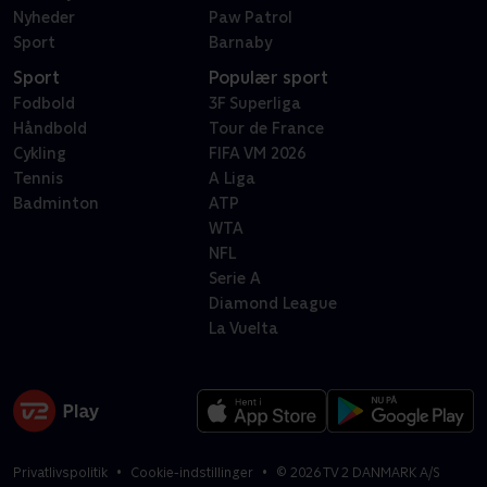
Nyheder
Paw Patrol
Sport
Barnaby
Sport
Populær sport
Fodbold
3F Superliga
Håndbold
Tour de France
Cykling
FIFA VM 2026
Tennis
A Liga
Badminton
ATP
WTA
NFL
Serie A
Diamond League
La Vuelta
Privatlivspolitik
Cookie-indstillinger
©
2026
TV 2 DANMARK A/S