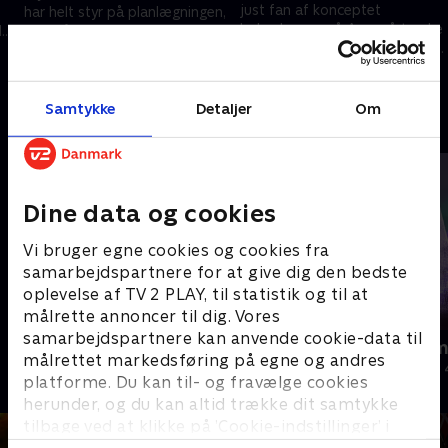
just fan af konceptet
har helt styr på planlægningen,
babyshower, så Ane må tænke
l
men få dage inden den store
ud af boksen, så Michelle ikke
e
dag, stjæler Ane og børnene
13. oktober 2023 • 22 min
løber skrigende væk på sin
festen.
20. oktober 2023 • 22 min
egen store dag.
Samtykke
Detaljer
Om
Andre så også
Dine data og cookies
Vi bruger egne cookies og cookies fra
samarbejdspartnere for at give dig den bedste
oplevelse af TV 2 PLAY, til statistik og til at
målrette annoncer til dig. Vores
samarbejdspartnere kan anvende cookie-data til
Jul på slottet - Warwick
Julelys for m
målrettet markedsføring på egne og andres
2020 • Livsstil • 46 min
2022 • Livsstil •
platforme. Du kan til- og fravælge cookies
herunder, og du kan altid trække dit samtykke
tilbage ved at klikke på ’Cookie-indstillinger’ i
bunden af siden. Læs mere om hvordan TV 2