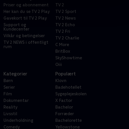
Priser og abonnement
TV 2
Her kan du se TV 2 Play
TV 2 Sport
Gavekort til TV 2 Play
TV 2 News
Support og
TV 2 Echo
Kundecenter
TV 2 Fri
Vilkår og betingelser
TV 2 Charlie
TV 2 NEWS i offentligt
C More
rum
BritBox
SkyShowtime
Oiii
Kategorier
Populært
Børn
Klovn
Serier
Badehotellet
Film
Sygeplejeskolen
Dokumentar
X Factor
Reality
Bachelor
Livsstil
Forræder
Underholdning
Bachelorette
Comedy
Yellowstone