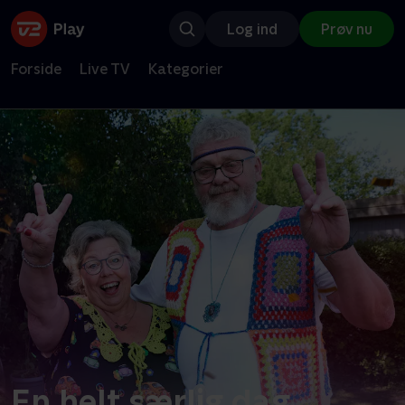
Log ind
Prøv nu
Forside
Live TV
Kategorier
En helt særlig dag