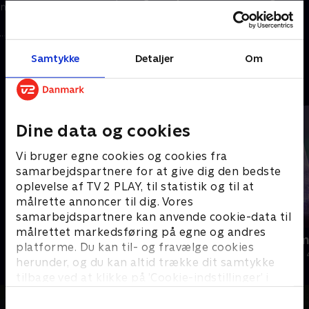
en
om længe - det var nemlig ikke
om hjælp til at styre
uden udfordringer på turen
fanmarchen forud for England-
gennem Tyskland
kampen i Frankfurt.
28. august 2024 • 11 min
27. juni 2024 • 12 min
Samtykke
Detaljer
Om
Andre så også
Dine data og cookies
Vi bruger egne cookies og cookies fra
samarbejdspartnere for at give dig den bedste
oplevelse af TV 2 PLAY, til statistik og til at
målrette annoncer til dig. Vores
samarbejdspartnere kan anvende cookie-data til
målrettet markedsføring på egne og andres
Jul på slottet - Warwick
Julelys for m
platforme. Du kan til- og fravælge cookies
2020 • Livsstil • 46 min
2022 • Livsstil •
herunder, og du kan altid trække dit samtykke
tilbage ved at klikke på ’Cookie-indstillinger’ i
bunden af siden. Læs mere om hvordan TV 2
behandler dine oplysninger i