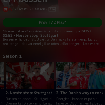
•
Livsstil
•
1 sæson
•
Prøv TV 2 Play*
*Kræver pakken Basis. Administrer dit abonnement på Mit TV 2.
S1:E2 • Næste stop: Stuttgart
Bussen er landet i Stuttgart til Danmarks første kamp. Langt
om længe - det var nemlig ikke uden udfordringer
...
Læs mere
Sæson 1
g
2. Næste stop: Stuttgart
3. The Danish way ro rock
Bussen er landet i Stuttgart til
Energien i bussen er på sit
til
Danmarks første kamp. Langt
højeste. DBU har nemlig bedt