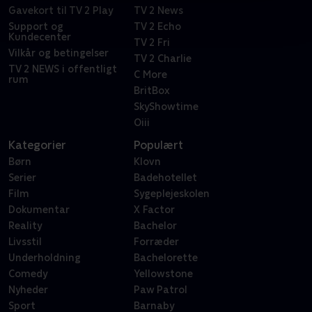
Gavekort til TV 2 Play
TV 2 News
Support og
TV 2 Echo
Kundecenter
TV 2 Fri
Vilkår og betingelser
TV 2 Charlie
TV 2 NEWS i offentligt
C More
rum
BritBox
SkyShowtime
Oiii
Kategorier
Populært
Børn
Klovn
Serier
Badehotellet
Film
Sygeplejeskolen
Dokumentar
X Factor
Reality
Bachelor
Livsstil
Forræder
Underholdning
Bachelorette
Comedy
Yellowstone
Nyheder
Paw Patrol
Sport
Barnaby