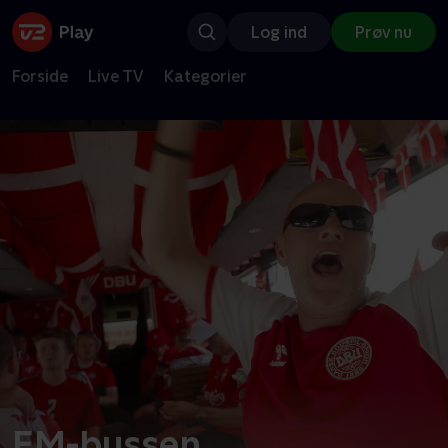
Log ind
Prøv nu
Forside
Live TV
Kategorier
EM-bussen