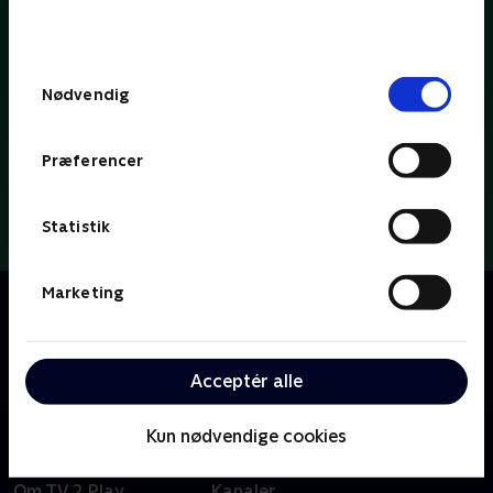
bunden af siden. Læs mere om hvordan TV 2
behandler dine oplysninger i
TV 2s privatlivspolitik
.
Samtykkevalg
Nødvendig
Præferencer
Statistik
Marketing
Om Dybvaaaaad
Se med når Tobias Dybvad kærligt og ærligt deler ud
af parodier, sketches og satire om tv-koncepter, tv-
tilrettelæggere og tv-personligheder.
Acceptér alle
Kun nødvendige cookies
Om TV 2 Play
Kanaler