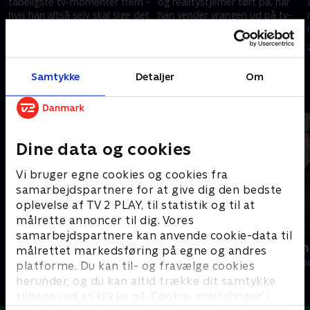
tåbeligste tv-momenter frem -
og realitystjerner tørt på, når
hvis han altså selv skal sige det.
han vender vrangen ud på tv-
Og det skal han. I 'Dybvaaaaad'.
verdenen - nu også fra
Toftlund.
9. oktober 2017 • 27 min
16. oktober 2017 • 23 min
Samtykke
Detaljer
Om
Andre så også
Dine data og cookies
Vi bruger egne cookies og cookies fra
samarbejdspartnere for at give dig den bedste
oplevelse af TV 2 PLAY, til statistik og til at
målrette annoncer til dig. Vores
samarbejdspartnere kan anvende cookie-data til
Verdensmænd
Nørgaards n
målrettet markedsføring på egne og andres
Comedy • 5 sæsoner
Comedy • 2 sæs
platforme. Du kan til- og fravælge cookies
herunder, og du kan altid trække dit samtykke
tilbage ved at klikke på ’Cookie-indstillinger’ i