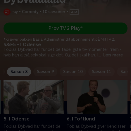
•
Comedy
•
10 sæsoner
•
Prøv TV 2 Play*
*Kræver pakken Basis. Administrer dit abonnement på Mit TV 2.
S8:E5 • I Odense
Tobias Dybvad har fundet de tåbeligste tv-momenter frem -
hvis han altså selv skal sige det. Og det skal han. I
...
Læs mere
6
Sæson 8
Sæson 9
Sæson 10
Sæson 11
Sæso
5. I Odense
6. I Toftlund
Tobias Dybvad har fundet de
Tobias Dybvad giver kendisser