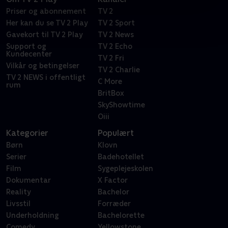
Priser og abonnement
TV 2
Her kan du se TV 2 Play
TV 2 Sport
Gavekort til TV 2 Play
TV 2 News
Support og
TV 2 Echo
Kundecenter
TV 2 Fri
Vilkår og betingelser
TV 2 Charlie
TV 2 NEWS i offentligt
C More
rum
BritBox
SkyShowtime
Oiii
Kategorier
Populært
Børn
Klovn
Serier
Badehotellet
Film
Sygeplejeskolen
Dokumentar
X Factor
Reality
Bachelor
Livsstil
Forræder
Underholdning
Bachelorette
Comedy
Yellowstone