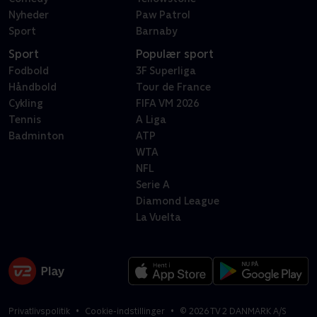
Nyheder
Paw Patrol
Sport
Barnaby
Sport
Populær sport
Fodbold
3F Superliga
Håndbold
Tour de France
Cykling
FIFA VM 2026
Tennis
A Liga
Badminton
ATP
WTA
NFL
Serie A
Diamond League
La Vuelta
Privatlivspolitik
Cookie-indstillinger
©
2026
TV 2 DANMARK A/S