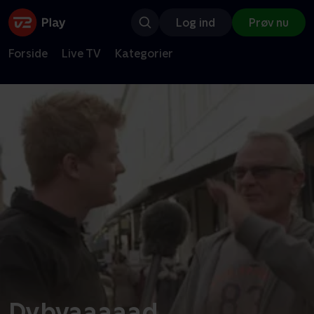
Log ind
Prøv nu
Forside
Live TV
Kategorier
Dybvaaaaad