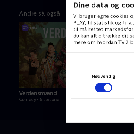
Dine data og coo
Andre så også
Vi bruger egne cookies o
PLAY, til statistik og ti
til målrettet markedsfør
du kan altid trække dit s
mere om hvordan TV 2 be
Nødvendig
Verdensmænd
Comedy • 5 sæsoner