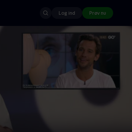
Log ind
Prøv nu