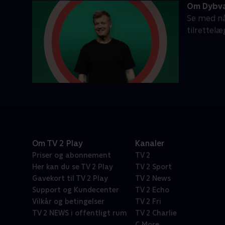
Om Dybv
Se med nå
tilrettel
Om TV 2 Play
Kanaler
Priser og abonnement
TV 2
Her kan du se TV 2 Play
TV 2 Sport
Gavekort til TV 2 Play
TV 2 News
Support og Kundecenter
TV 2 Echo
Vilkår og betingelser
TV 2 Fri
TV 2 NEWS i offentligt rum
TV 2 Charlie
C More