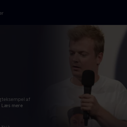
er
gteksempel af
Læs mere