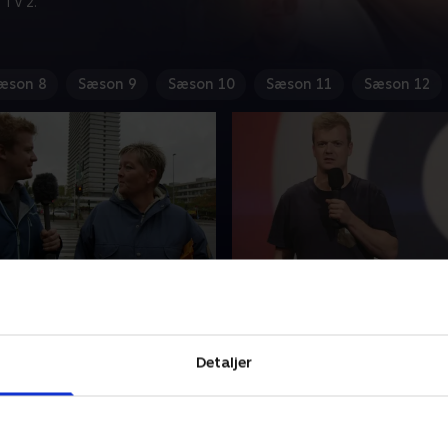
 TV 2.
æson 8
Sæson 9
Sæson 10
Sæson 11
Sæson 12
entlige reality-tjek
9. Dit ugentlige reality-t
ybvad besøger denne gang
Kan man være glad for kun 
svar på Manhattan: Valby!
haft klamydia et få antal ga
Detaljer
mer ugens tv naturligvis
man er Knaldperlens kæreste
pen!
Se mere i denne uges afsnit
r 2014 • 26 min
20. oktober 2014 • 26 min