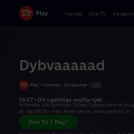
Forside
Live TV
Kategori
Dybvaaaaad
•
Comedy
•
10 sæsoner
•
S5:E7 • Dit ugentlige reality-tjek
Vi kender alle sammen Tobias Dybvad som et pra
et mandfolk - men hvem der er mere perfekt, er
...
Prøv TV 2 Play*