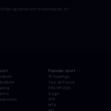
etches og satire om tv-koncepter, tv-
port
Populær sport
odbold
3F Superliga
åndbold
Tour de France
ykling
FIFA VM 2026
ennis
A Liga
adminton
ATP
WTA
NFL