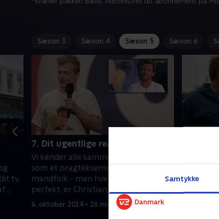
*Kræver pakken Basis. Administrer dit abonnement på Mit
Sæson 3
Sæson 4
Sæson 5
Sæson 6
S
7. Dit ugentlige reality-tjek
8. Dit ug
Vi kender alle sammen Tobias Dybvad
Tobias D
og
som et pragteksempel af et
Danmarks 
it tv.
mandfolk - men hvem der er mere
Og så kom
Samtykke
af
perfekt, er Christian Bitz... eller er
under lup
 jokes
han??
6. oktober 2014 • 26 min
13. oktobe
-