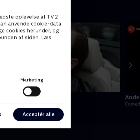
edste oplevelse af TV 2
e kan anvende cookie-data
ge cookies herunder, og
 bunden af siden. Læs
Marketing
anish Dynamite
Ande
omedy • 3 sæsoner
Comedy
s
Acceptér alle