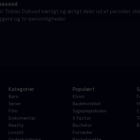
aaaaad
r Tobias Dybvad kærligt og ærligt deler ud af parodier, sk
æggere og tv-personligheder.
Kategorier
Populært
S
Børn
Klovn
F
Serier
Badehotellet
H
Film
Sygeplejeskolen
C
Dokumentar
X Factor
T
Reality
Bachelor
B
Livsstil
Forræder
Underholdning
Bachelorette