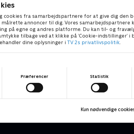
kies
g cookies fra samarbejdspartnere for at give dig den b
l at målrette annoncer til dig. Vores samarbejdspartner
ing på egne og andres platforme. Du kan til- og fravæl
amtykke tilbage ved at klikke på ’Cookie-indstillinger’ i
handler dine oplysninger i
TV 2s privatlivspolitik
.
Samtykkevalg
Præferencer
Statistik
Nørgaards netfix
D
Comedy • 2 sæsoner
C
Kun nødvendige cookie