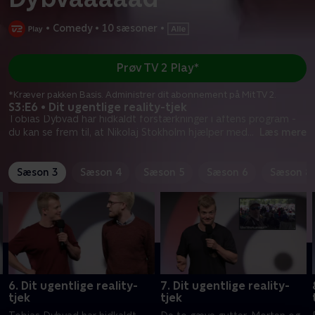
•
Comedy
•
10 sæsoner
•
Prøv TV 2 Play*
*Kræver pakken Basis. Administrer dit abonnement på Mit TV 2.
S3:E6 • Dit ugentlige reality-tjek
Tobias Dybvad har hidkaldt forstærkninger i aftens program -
du kan se frem til, at Nikolaj Stokholm hjælper med
...
Læs mere
Sæson 3
Sæson 4
Sæson 5
Sæson 6
Sæson 8
6. Dit ugentlige reality-
7. Dit ugentlige reality-
tjek
tjek