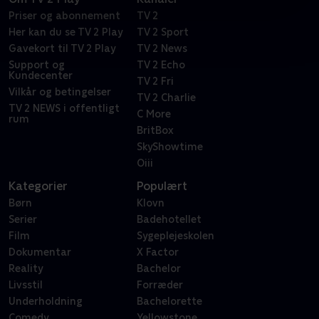
Priser og abonnement
TV 2
Her kan du se TV 2 Play
TV 2 Sport
Gavekort til TV 2 Play
TV 2 News
Support og
TV 2 Echo
Kundecenter
TV 2 Fri
Vilkår og betingelser
TV 2 Charlie
TV 2 NEWS i offentligt
C More
rum
BritBox
SkyShowtime
Oiii
Kategorier
Populært
Børn
Klovn
Serier
Badehotellet
Film
Sygeplejeskolen
Dokumentar
X Factor
Reality
Bachelor
Livsstil
Forræder
Underholdning
Bachelorette
Comedy
Yellowstone