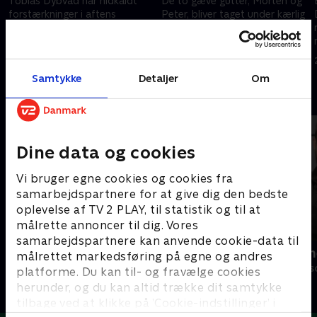
Tobias Dybvad har hidkaldt
De to gæve gutter, Morten og
forstærkninger i aftens
Peter, bliver taget under kærlig
program - du kan se frem til, at
behandling af Tobias Dybvad i
Nikolaj Stokholm hjælper med
denne uges afsnit!
at gøre det hele endnu sjovere!
7. oktober 2013 • 21 min
14. oktober 2013 • 25 min
Samtykke
Detaljer
Om
Andre så også
Dine data og cookies
Vi bruger egne cookies og cookies fra
samarbejdspartnere for at give dig den bedste
oplevelse af TV 2 PLAY, til statistik og til at
målrette annoncer til dig. Vores
samarbejdspartnere kan anvende cookie-data til
Verdensmænd
Nørgaards n
målrettet markedsføring på egne og andres
Comedy • 5 sæsoner
Comedy • 2 sæs
platforme. Du kan til- og fravælge cookies
herunder, og du kan altid trække dit samtykke
tilbage ved at klikke på ’Cookie-indstillinger’ i