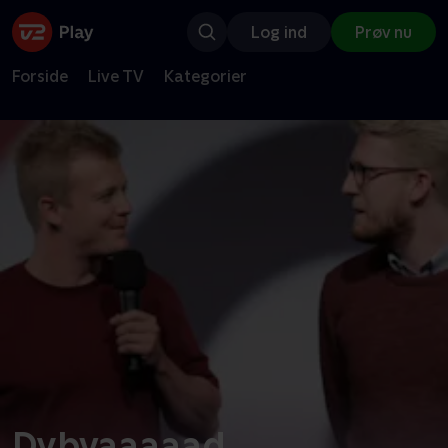
Log ind
Prøv nu
Forside
Live TV
Kategorier
Dybvaaaaad