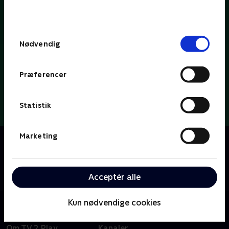
bunden af siden. Læs mere om hvordan TV 2
behandler dine oplysninger i
TV 2s privatlivspolitik
.
Samtykkevalg
Nødvendig
Præferencer
Statistik
Marketing
Om Dybvaaaaad
Se med når Tobias Dybvad kærligt og ærligt deler ud
af parodier, sketches og satire om tv-koncepter, tv-
tilrettelæggere og tv-personligheder.
Acceptér alle
Kun nødvendige cookies
Om TV 2 Play
Kanaler