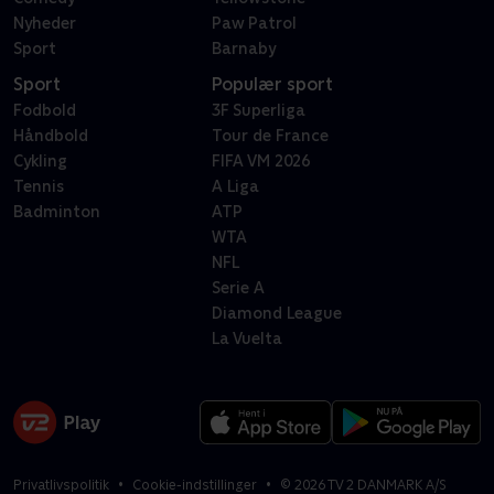
Nyheder
Paw Patrol
Sport
Barnaby
Sport
Populær sport
Fodbold
3F Superliga
Håndbold
Tour de France
Cykling
FIFA VM 2026
Tennis
A Liga
Badminton
ATP
WTA
NFL
Serie A
Diamond League
La Vuelta
Privatlivspolitik
Cookie-indstillinger
©
2026
TV 2 DANMARK A/S