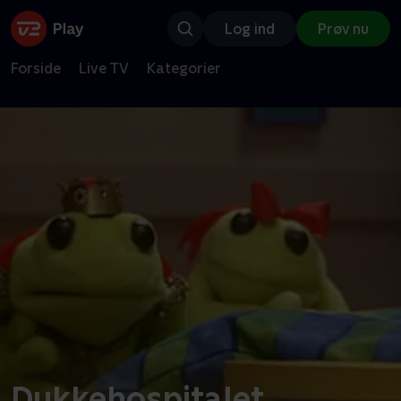
Log ind
Prøv nu
Forside
Live TV
Kategorier
Dukkehospitalet