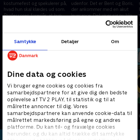
kostumefest og spekulerer på,
udenfor. Det er Bent og Boris,
hvad hun skal klædes ud som.
der ankommer med en akut
Professoren foreslår, at hun
leverance. Det viser sig nu blot
klæder sig ud som prinsesse
at være Professor Teddy
8. december 1999 • 14 min
15. december 1999 • 14 min
Tråds golfsko. .
Andre så også
Samtykke
Detaljer
Om
Dine data og cookies
Vi bruger egne cookies og cookies fra
samarbejdspartnere for at give dig den bedste
oplevelse af TV 2 PLAY, til statistik og til at
målrette annoncer til dig. Vores
Olly og Hjernehjelmen
Føles som
samarbejdspartnere kan anvende cookie-data til
Børneserier • 1 sæsoner
Børneserier • 1
målrettet markedsføring på egne og andres
platforme. Du kan til- og fravælge cookies
herunder, og du kan altid trække dit samtykke