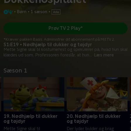
•
Børn
•
1 sæson
•
Prøv TV 2 Play*
*Kræver pakken Basis. Administrer dit abonnement på Mit TV 2.
S1:E19 • Nødhjælp til dukker og tøjdyr
Mette Signe skal til kostumefest og spekulerer på, hvad hun skal
klædes ud som. Professoren foreslår, at hun
...
Læs mere
Sæson 1
19. Nødhjælp til dukker
20. Nødhjælp til dukker
og tøjdyr
og tøjdyr
Mette Signe skal til
Der lyder bulder og brag