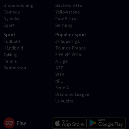
Underholdning
Bachelorette
Comedy
Yellowstone
Nyheder
Paw Patrol
Sport
Barnaby
Sport
Populær sport
Fodbold
3F Superliga
Håndbold
Tour de France
Cykling
FIFA VM 2026
Tennis
A Liga
Badminton
ATP
WTA
NFL
Serie A
Diamond League
La Vuelta