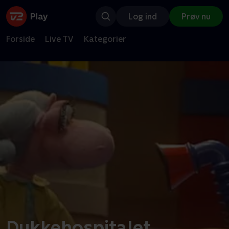
Log ind
Prøv nu
Forside
Live TV
Kategorier
Dukkehospitalet