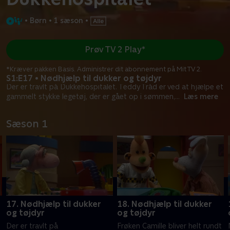
•
Børn
•
1 sæson
•
Prøv TV 2 Play*
*Kræver pakken Basis. Administrer dit abonnement på Mit TV 2.
S1:E17 • Nødhjælp til dukker og tøjdyr
Der er travlt på Dukkehospitalet. Teddy Tråd er ved at hjælpe et
gammelt stykke legetøj, der er gået op i sømmen,
...
Læs mere
Sæson 1
17. Nødhjælp til dukker
18. Nødhjælp til dukker
og tøjdyr
og tøjdyr
Der er travlt på
Frøken Camille bliver helt rundt