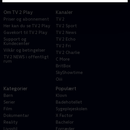
Om TV 2 Play
Kanaler
Priser og abonnement
TV 2
Her kan du se TV 2 Play
TV 2 Sport
Gavekort til TV 2 Play
TV 2 News
Support og
TV 2 Echo
Kundecenter
TV 2 Fri
Vilkår og betingelser
TV 2 Charlie
TV 2 NEWS i offentligt
C More
rum
BritBox
SkyShowtime
Oiii
Kategorier
Populært
Børn
Klovn
Serier
Badehotellet
Film
Sygeplejeskolen
Dokumentar
X Factor
Reality
Bachelor
Livsstil
Forræder