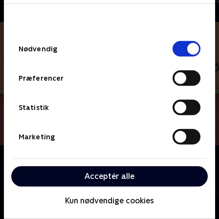
Børneserier • 1 sæsoner
Børneserier • 1
bunden af siden. Læs mere om hvordan TV 2
behandler dine oplysninger i
TV 2s privatlivspolitik
.
Samtykkevalg
Nødvendig
Præferencer
Statistik
Marketing
Om Du og Blå løser gåder
Kan du hjælpe Blå og Josh med at løse alverdens
Acceptér alle
gåder, når I sammen tager på et eventyr?
Kun nødvendige cookies