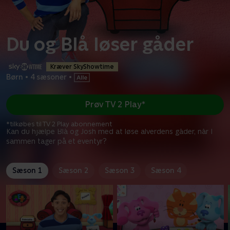
Du og Blå løser gåder
Kræver SkyShowtime
Børn
•
4 sæsoner
•
Prøv TV 2 Play*
*tilkøbes til TV 2 Play abonnement
Kan du hjælpe Blå og Josh med at løse alverdens gåder, når I
sammen tager på et eventyr?
Sæson 1
Sæson 2
Sæson 3
Sæson 4