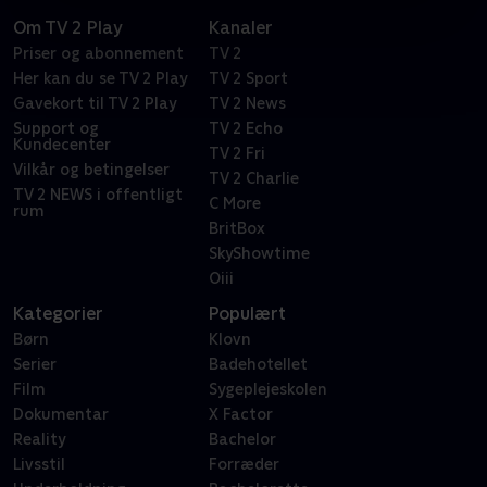
Om TV 2 Play
Kanaler
Priser og abonnement
TV 2
Her kan du se TV 2 Play
TV 2 Sport
Gavekort til TV 2 Play
TV 2 News
Support og
TV 2 Echo
Kundecenter
TV 2 Fri
Vilkår og betingelser
TV 2 Charlie
TV 2 NEWS i offentligt
C More
rum
BritBox
SkyShowtime
Oiii
Kategorier
Populært
Børn
Klovn
Serier
Badehotellet
Film
Sygeplejeskolen
Dokumentar
X Factor
Reality
Bachelor
Livsstil
Forræder