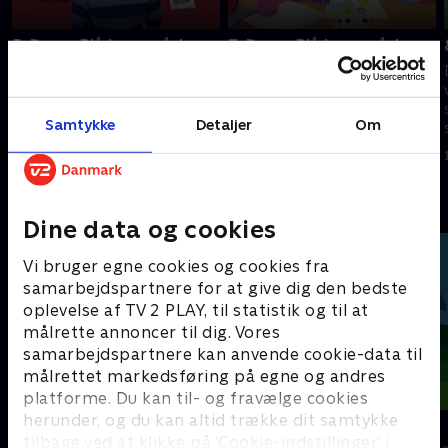
5. Du og Blå løser gåder
7. Du og Blå løser gåder
Den søde hvalp Blå og hendes
Den søde hvalp Blå og hendes
ven Josh tager på et sjovt og
ven Josh tager på et sjovt og
spændende eventyr fyldt med
spændende eventyr fyldt med
Samtykke
Detaljer
Om
skrappe gåder, der skal løses.
skrappe gåder, der skal løses.
1. januar 2023 • 21 min
1. januar 2023 • 21 min
Andre så også
Dine data og cookies
Vi bruger egne cookies og cookies fra
samarbejdspartnere for at give dig den bedste
oplevelse af TV 2 PLAY, til statistik og til at
målrette annoncer til dig. Vores
samarbejdspartnere kan anvende cookie-data til
målrettet markedsføring på egne og andres
platforme. Du kan til- og fravælge cookies
herunder, og du kan altid trække dit samtykke
Mægtige maskiner
Dino Deluxe
tilbage ved at klikke på ’Cookie-indstillinger’ i