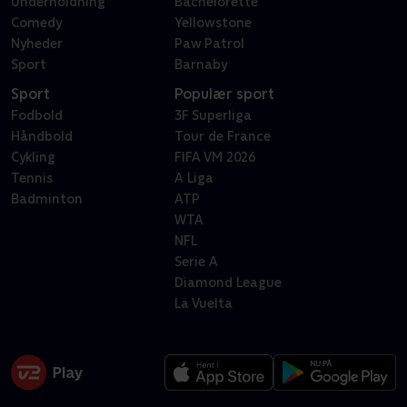
Underholdning
Bachelorette
Comedy
Yellowstone
Nyheder
Paw Patrol
Sport
Barnaby
Sport
Populær sport
Fodbold
3F Superliga
Håndbold
Tour de France
Cykling
FIFA VM 2026
Tennis
A Liga
Badminton
ATP
WTA
NFL
Serie A
Diamond League
La Vuelta