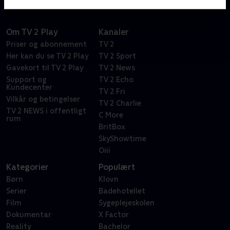
Om TV 2 Play
Kanaler
Priser og abonnement
TV 2
Her kan du se TV 2 Play
TV 2 Sport
Gavekort til TV 2 Play
TV 2 News
Support og
TV 2 Echo
Kundecenter
TV 2 Fri
Vilkår og betingelser
TV 2 Charlie
TV 2 NEWS i offentligt
C More
rum
BritBox
SkyShowtime
Oiii
Kategorier
Populært
Børn
Klovn
Serier
Badehotellet
Film
Sygeplejeskolen
Dokumentar
X Factor
Reality
Bachelor