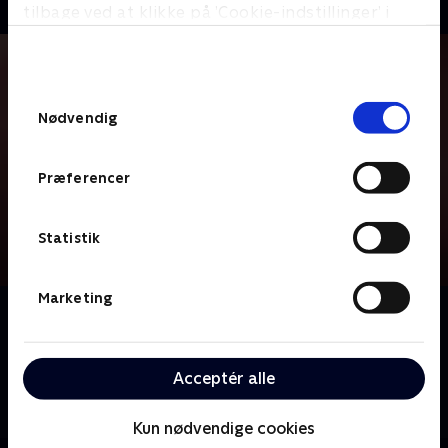
tilbage ved at klikke på ’Cookie-indstillinger’ i
bunden af siden. Læs mere om hvordan TV 2
behandler dine oplysninger i
TV 2s privatlivspolitik
.
Samtykkevalg
Nødvendig
Præferencer
Statistik
Marketing
Om Diamantfamilien
Følg den farverige diamantfamilie med Katerina
Pitzner og hendes tre døtre, Thalia, Elvira og Ophelia,
Acceptér alle
mens de hver især forsøger at finde vej igennem og
mening med livet.
Kun nødvendige cookies