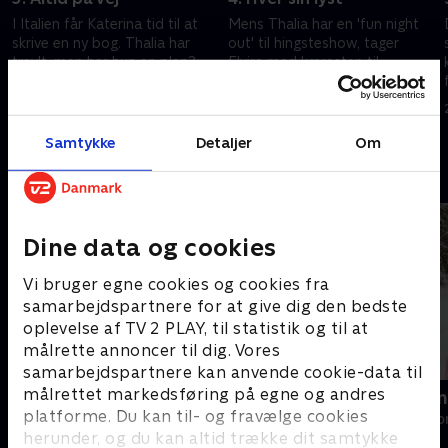
I Italien får Katerina tid til at
Mens Thalia har en 'fun night
,
skrive en ny bog. Thalia har
out' til hingsteshow, tager
travlt, men har hun en plan?
Elvira med kæresten til
Elvira forbereder sig på
boksning. I Milano går Katerina
morrollen og slår et slag for
og Ophelia på jagt efter et
11. januar 2025 • 29 min
18. januar 2025 • 27 min
ligestilling.
fallosformet spejl.
Samtykke
Detaljer
Om
Andre så også
Dine data og cookies
Vi bruger egne cookies og cookies fra
samarbejdspartnere for at give dig den bedste
oplevelse af TV 2 PLAY, til statistik og til at
målrette annoncer til dig. Vores
samarbejdspartnere kan anvende cookie-data til
målrettet markedsføring på egne og andres
Diamantfamilien - fanget i Dubai
Diamantfamil
platforme. Du kan til- og fravælge cookies
Reality • 1 sæsoner
Reality • 1 sæso
herunder, og du kan altid trække dit samtykke