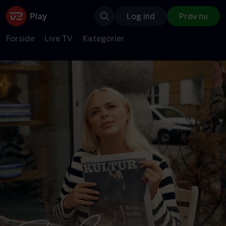
Log ind
Prøv nu
Forside
Live TV
Kategorier