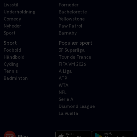
Livsstil
Forræder
Underholdning
Bachelorette
Comedy
Yellowstone
Nyheder
Paw Patrol
Sport
Barnaby
Sport
Populær sport
Fodbold
3F Superliga
Håndbold
Tour de France
Cykling
FIFA VM 2026
Tennis
A Liga
Badminton
ATP
WTA
NFL
Serie A
Diamond League
La Vuelta