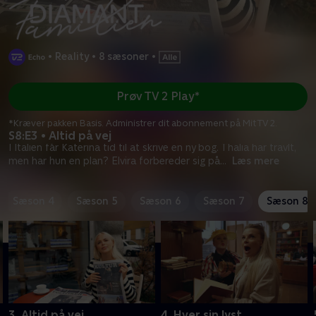
•
Reality
•
8 sæsoner
•
Prøv TV 2 Play*
*Kræver pakken Basis. Administrer dit abonnement på Mit TV 2.
S8:E3 • Altid på vej
I Italien får Katerina tid til at skrive en ny bog. Thalia har travlt,
men har hun en plan? Elvira forbereder sig på
...
Læs mere
Sæson 4
Sæson 5
Sæson 6
Sæson 7
Sæson 8
3. Altid på vej
4. Hver sin lyst